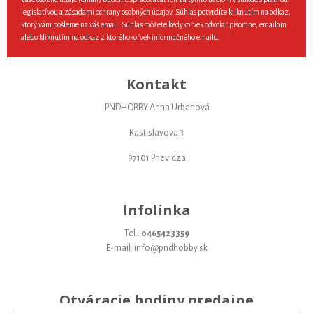
legislatívou a zásadami ochrany osobných údajov. Súhlas potvrdíte kliknutím na odkaz,
ktorý vám pošleme na váš email. Súhlas môžete kedykoľvek odvolať písomne, emailom
alebo kliknutím na odkaz z ktoréhokoľvek informačného emailu.
Kontakt
PNDHOBBY Anna Urbanová
Rastislavova 3
97101 Prievidza
Infolinka
Tel.:
0465423359
E-mail: info@pndhobby.sk
Otváracie hodiny predajne