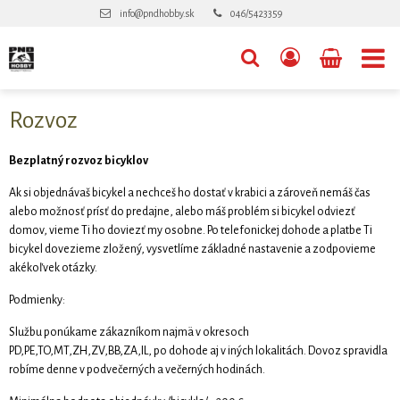
info@pndhobby.sk
046/5423359
Rozvoz
Bezplatný rozvoz bicyklov
Ak si objednávaš bicykel a nechceš ho dostať v krabici a zároveň nemáš čas
alebo možnosť prísť do predajne, alebo máš problém si bicykel odviezť
domov, vieme Ti ho doviezť my osobne. Po telefonickej dohode a platbe Ti
bicykel dovezieme zložený, vysvetlíme základné nastavenie a zodpovieme
akékoľvek otázky.
Podmienky:
Službu ponúkame zákazníkom najmä v okresoch
PD,PE,TO,MT,ZH,ZV,BB,ZA,IL, po dohode aj v iných lokalitách. Dovoz spravidla
robíme denne v podvečerných a večerných hodinách.