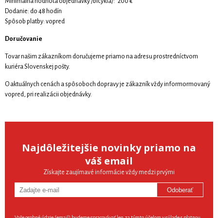
Minimálna hodnota objednávky /bicykla/: 200 €
Dodanie: do 48 hodín
Spôsob platby: vopred
Doručovanie
Tovar našim zákazníkom doručujeme priamo na adresu prostredníctvom
kuriéra Slovenskej pošty.
O aktuálnych cenách a spôsoboch dopravy je zákazník vždy informormovaný
vopred, pri realizácii objednávky.
Najdôležitejšie novinky priamo na
váš email
Získajte zaujímavé informácie vždy medzi prvými
Odoberať
Vaše osobné údaje (email) budeme spracovávať len za týmto účelom v súlade s platnou