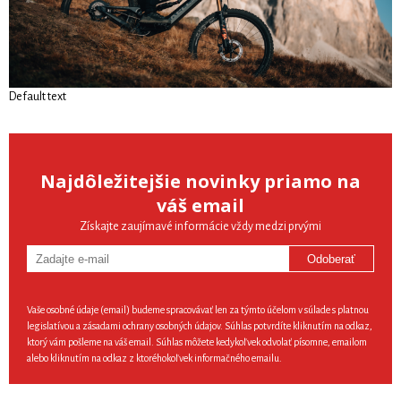
Default text
Najdôležitejšie novinky priamo na
váš email
Získajte zaujímavé informácie vždy medzi prvými
Odoberať
Vaše osobné údaje (email) budeme spracovávať len za týmto účelom v súlade s platnou
legislatívou a zásadami ochrany osobných údajov. Súhlas potvrdíte kliknutím na odkaz,
ktorý vám pošleme na váš email. Súhlas môžete kedykoľvek odvolať písomne, emailom
alebo kliknutím na odkaz z ktoréhokoľvek informačného emailu.