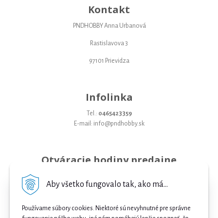
Kontakt
PNDHOBBY Anna Urbanová
Rastislavova 3
97101 Prievidza
Infolinka
Tel.:
0465423359
E-mail: info@pndhobby.sk
Otváracie hodiny predajne
Pondelok 09-17
Aby všetko fungovalo tak, ako má...
Utorok 09-17
Používame súbory cookies. Niektoré sú nevyhnutné pre správne
Streda 09-17