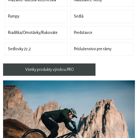
Mazanie-údržba-kozmetika
Nadstavce-Rohy
Pumpy
Sedlá
Riadítka/Omotávky/Rukoväte
Predstavce
Sedlovky 27,2
Príslušenstvo pre rámy
Všetky produkty výrobcu PRO