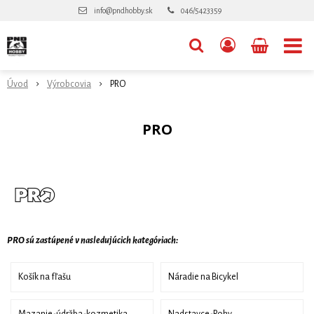
info@pndhobby.sk
046/5423359
Úvod
Výrobcovia
PRO
PRO
PRO sú zastúpené v nasledujúcich kategóriach:
Košík na fľašu
Náradie na Bicykel