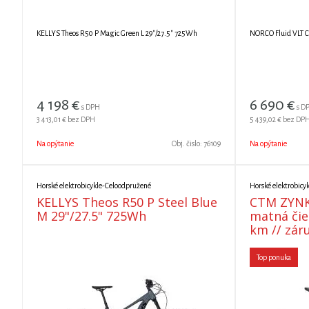
KELLYS Theos R50 P Magic Green L 29"/27.5" 725Wh
4 198
€
6 690
€
s DPH
s D
3 413,01 €
bez DPH
5 439,02 €
bez DP
Na opýtanie
Obj. čislo:
76109
Na opýtanie
Horské elektrobicykle-Celoodpružené
Horské elektrobicy
KELLYS Theos R50 P Steel Blue
CTM ZYNK 
M 29"/27.5" 725Wh
matná čiern
km // záru
Top ponuka