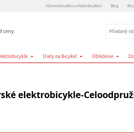
Výmena bicyklov a elektrobicyklov
Blog
Rez
é ceny.
lektrobicykle
Diely na Bicykel
Oblečenie
Do
ské elektrobicykle-Celoodpru