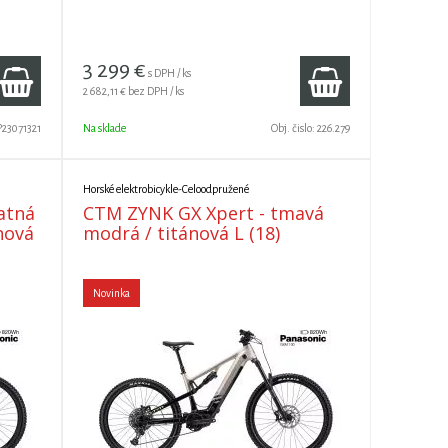
3 299
€
s DPH / ks
2 682,11 €
bez DPH / ks
P23071321
Na sklade
Obj. čislo:
226.279
Horské elektrobicykle-Celoodpružené
atná
CTM ZYNK GX Xpert - tmavá
nová
modrá / titánová L (18)
Novinka