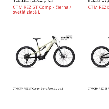
Horské elektrobicykle-Celoodpružené
Horské elektrobicy
CTM REZIST Comp - čierna /
CTM REZIS
svetlá zlatá L
CTM CTM REZIST Comp - čierna / svetlá zlatá L
CTM CTM REZIST Pro