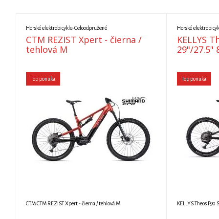
Horské elektrobicykle-Celoodpružené
Horské elektrobicy
CTM REZIST Xpert - čierna /
KELLYS Th
tehlová M
29"/27.5"
Top ponuka
Top ponuka
CTM CTM REZIST Xpert - čierna / tehlová M
KELLYS Theos F90 