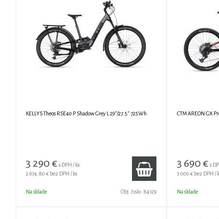
KELLYS Theos RSE40 P Shadow Grey L 29"/27.5" 725Wh
CTM AREON GX Pro -
3 290
€
3 690
€
s DPH / ks
s DP
2 674,80 €
bez DPH / ks
3 000 €
bez DPH / 
Na sklade
Obj. čislo:
84129
Na sklade