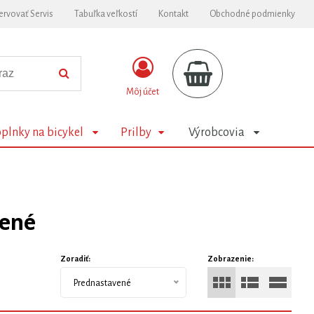
ervovať Servis
Tabuľka veľkostí
Kontakt
Obchodné podmienky
Môj účet
plnky na bicykel
Prilby
Výrobcovia
žené
Zoradiť:
Zobrazenie:
Prednastavené