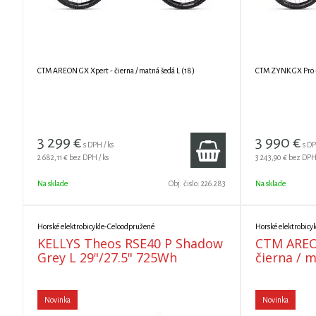
CTM AREON GX Xpert - čierna / matná šedá L (18)
CTM ZYNK GX Pro - 
3 299
€
3 990
€
s DPH / ks
s DP
2 682,11 €
bez DPH / ks
3 243,90 €
bez DPH 
Na sklade
Obj. čislo:
226.283
Na sklade
Horské elektrobicykle-Celoodpružené
Horské elektrobicy
KELLYS Theos RSE40 P Shadow
CTM AREO
Grey L 29"/27.5" 725Wh
čierna / m
Novinka
Novinka