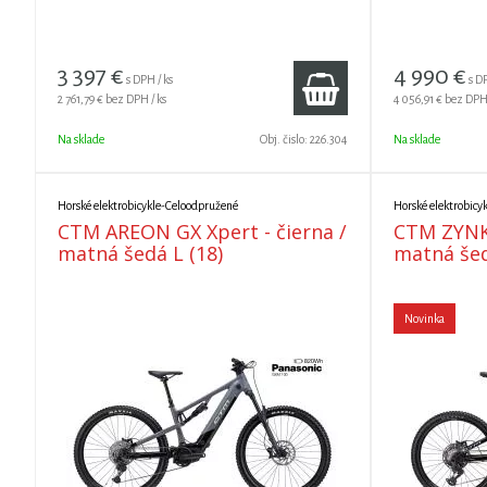
3 397
€
4 990
€
s DPH / ks
s DP
2 761,79 €
bez DPH / ks
4 056,91 €
bez DPH 
Na sklade
Obj. čislo:
226.304
Na sklade
Horské elektrobicykle-Celoodpružené
Horské elektrobicy
CTM AREON GX Xpert - čierna /
CTM ZYNK 
matná šedá L (18)
matná šed
Novinka