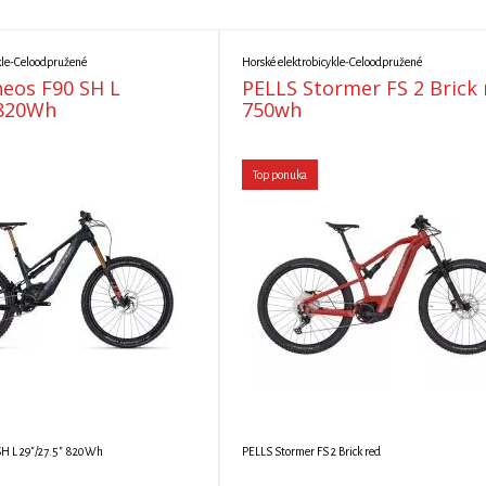
kle-Celoodpružené
Horské elektrobicykle-Celoodpružené
eos F90 SH L
PELLS Stormer FS 2 Brick 
 820Wh
750wh
Top ponuka
SH L 29"/27.5" 820Wh
PELLS Stormer FS 2 Brick red