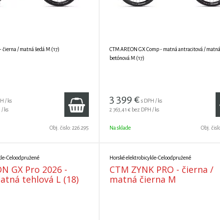
čierna / matná šedá M (17)
CTM AREON GX Comp - matná antracitová / matn
betónová M (17)
3 399
€
H / ks
s DPH / ks
/ ks
2 763,41 €
bez DPH / ks
Obj. čislo:
226.295
Na sklade
Obj. čisl
kle-Celoodpružené
Horské elektrobicykle-Celoodpružené
N GX Pro 2026 -
CTM ZYNK PRO - čierna /
atná tehlová L (18)
matná čierna M