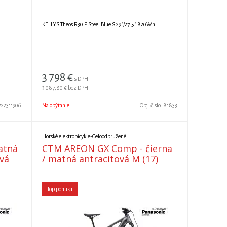
KELLYS Theos R30 P Steel Blue S 29"/27.5" 820Wh
3 798
€
s DPH
3 087,80 €
bez DPH
222311906
Na opýtanie
Obj. čislo:
81833
Horské elektrobicykle-Celoodpružené
atná
CTM AREON GX Comp - čierna
vá
/ matná antracitová M (17)
Top ponuka