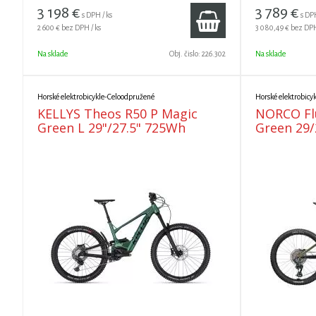
3 198
€
3 789
€
s DPH / ks
s DPH
2 600 €
bez DPH / ks
3 080,49 €
bez DPH
Na sklade
Obj. čislo:
226.302
Na sklade
Horské elektrobicykle-Celoodpružené
Horské elektrobicy
KELLYS Theos R50 P Magic
NORCO Flu
Green L 29"/27.5" 725Wh
Green 29/