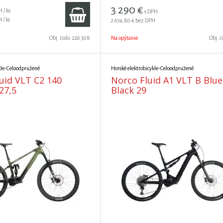
3 290
€
 / ks
s DPH
 / ks
2 674,80 €
bez DPH
Obj. čislo:
226.308
Na opýtanie
Obj. č
kle-Celoodpružené
Horské elektrobicykle-Celoodpružené
id VLT C2 140
Norco Fluid A1 VLT B Blue
27,5
Black 29