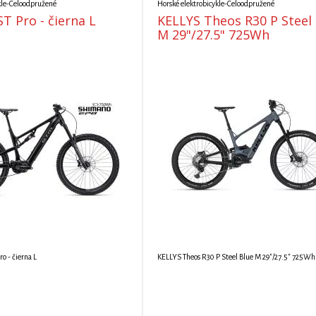
kle-Celoodpružené
Horské elektrobicykle-Celoodpružené
T Pro - čierna L
KELLYS Theos R30 P Steel
M 29"/27.5" 725Wh
 - čierna L
KELLYS Theos R30 P Steel Blue M 29"/27.5" 725Wh