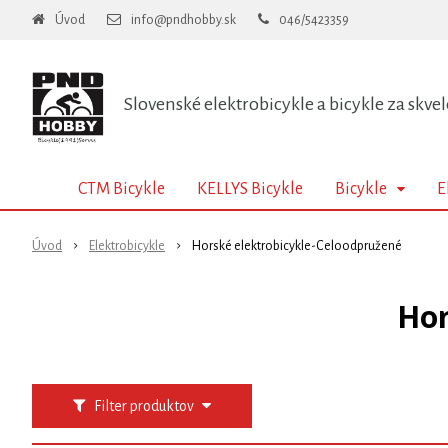
Úvod
info@pndhobby.sk
046/5423359
Slovenské elektrobicykle a bicykle za skvel
CTM Bicykle
KELLYS Bicykle
Bicykle
E
Úvod
Elektrobicykle
Horské elektrobicykle-Celoodpružené
Hor
Filter produktov