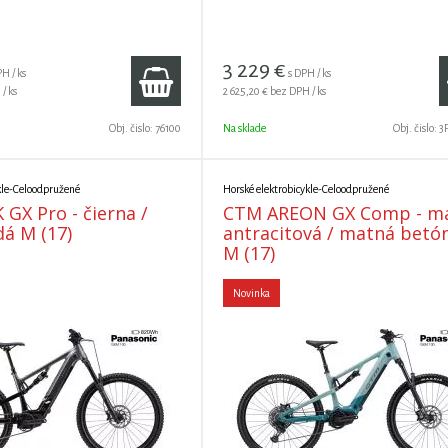
3 229
€
H / ks
s DPH / ks
/ ks
2 625,20 €
bez DPH / ks
Obj. čislo:
76100
Na sklade
Obj. čislo:
3
kle-Celoodpružené
Horské elektrobicykle-Celoodpružené
GX Pro - čierna /
CTM AREON GX Comp - m
á M (17)
antracitová / matná betó
M (17)
Novinka