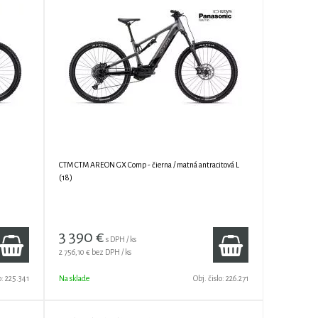
CTM CTM AREON GX Comp - čierna / matná antracitová L
(18)
3 390
€
s DPH / ks
2 756,10 €
bez DPH / ks
o:
225.341
Na sklade
Obj. čislo:
226.271