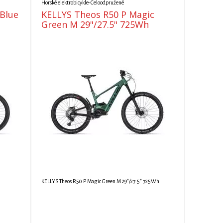
Horské elektrobicykle-Celoodpružené
 Blue
KELLYS Theos R50 P Magic
Green M 29"/27.5" 725Wh
KELLYS Theos R50 P Magic Green M 29"/27.5" 725Wh