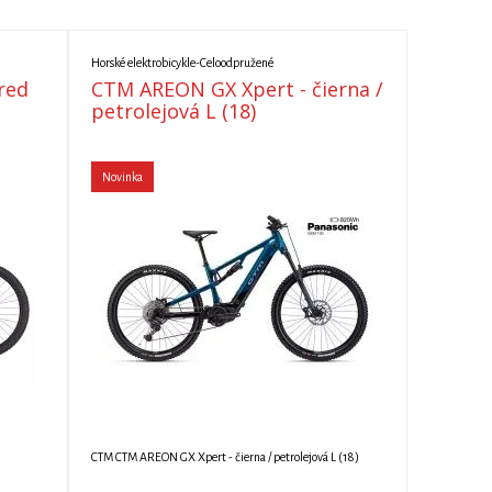
Horské elektrobicykle-Celoodpružené
red
CTM AREON GX Xpert - čierna /
petrolejová L (18)
Novinka
CTM CTM AREON GX Xpert - čierna / petrolejová L (18)