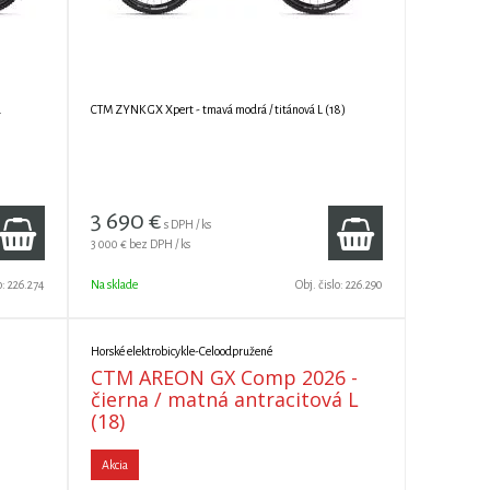
á
CTM ZYNK GX Xpert - tmavá modrá / titánová L (18)
3 690
€
s DPH / ks
3 000 €
bez DPH / ks
o:
226.274
Na sklade
Obj. čislo:
226.290
Horské elektrobicykle-Celoodpružené
CTM AREON GX Comp 2026 -
čierna / matná antracitová L
(18)
Akcia