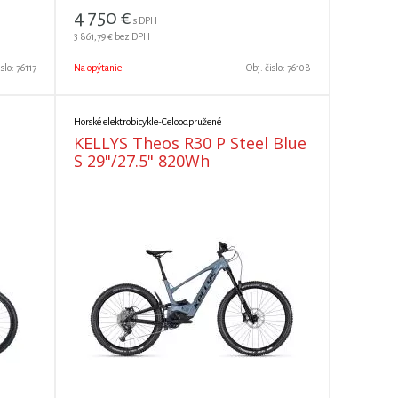
4 750
€
s DPH
3 861,79 €
bez DPH
islo:
76117
Na opýtanie
Obj. čislo:
76108
Horské elektrobicykle-Celoodpružené
KELLYS Theos R30 P Steel Blue
S 29"/27.5" 820Wh