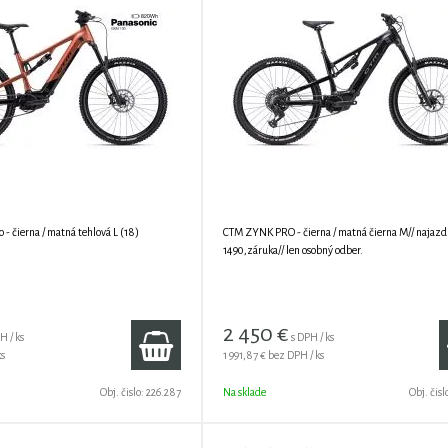
 čierna / matná tehlová L (18)
CTM ZYNK PRO - čierna / matná čierna M// najazd
1490,záruka// len osobný odber.
2 450
€
H / ks
s DPH / ks
ks
1 991,87 €
bez DPH / ks
Obj. čislo:
226.287
Na sklade
Obj. čisl