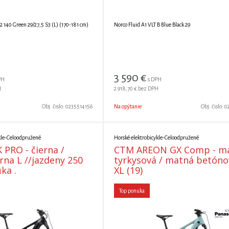
NORCO Fluid VLT C2 140 Green 29/27,5 S3 (L) (170-181 cm)
Norco Fluid A1 VLT B Blue Black 29
3 590
€
PH
s DPH
H
2 918,70 €
bez DPH
Obj. čislo:
0235514156
Na opýtanie
Obj. čislo:
0
kle-Celoodpružené
Horské elektrobicykle-Celoodpružené
PRO - čierna /
CTM AREON GX Comp - m
a L //jazdeny 250
tyrkysová / matná betóno
ka .
XL (19)
Top ponuka