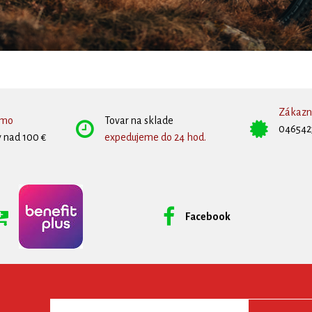
Zákazní
rmo
Tovar na sklade
046542
 nad 100 €
expedujeme do 24 hod.
Facebook