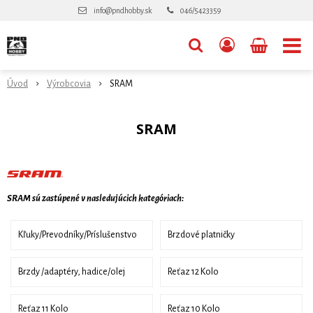
info@pndhobby.sk
046/5423359
Úvod
Výrobcovia
SRAM
SRAM
SRAM sú zastúpené v nasledujúcich kategóriach:
Kľuky/Prevodníky/Príslušenstvo
Brzdové platničky
Brzdy /adaptéry, hadice/olej
Reťaz 12 Kolo
Reťaz 11 Kolo
Reťaz 10 Kolo