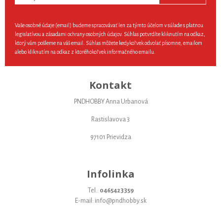
Vaše osobné údaje (email) budeme spracovávať len za týmto účelom v súlade s platnou
legislatívou a zásadami ochrany osobných údajov. Súhlas potvrdíte kliknutím na odkaz,
ktorý vám pošleme na váš email. Súhlas môžete kedykoľvek odvolať písomne, emailom
alebo kliknutím na odkaz z ktoréhokoľvek informačného emailu.
Kontakt
PNDHOBBY Anna Urbanová
Rastislavova 3
97101 Prievidza
Infolinka
Tel.:
0465423359
E-mail: info@pndhobby.sk