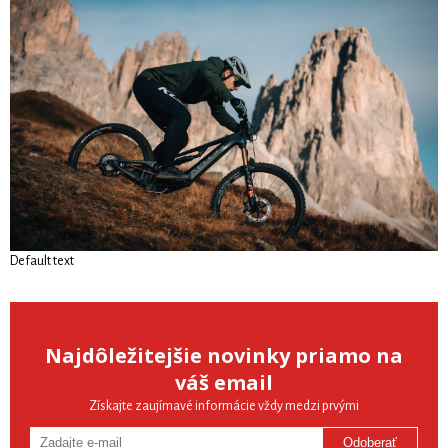
Default text
Najdôležitejšie novinky priamo na
váš email
Získajte zaujímavé informácie vždy medzi prvými
Odoberať