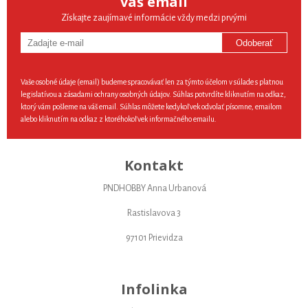
váš email
Získajte zaujímavé informácie vždy medzi prvými
Odoberať
Vaše osobné údaje (email) budeme spracovávať len za týmto účelom v súlade s platnou
legislatívou a zásadami ochrany osobných údajov. Súhlas potvrdíte kliknutím na odkaz,
ktorý vám pošleme na váš email. Súhlas môžete kedykoľvek odvolať písomne, emailom
alebo kliknutím na odkaz z ktoréhokoľvek informačného emailu.
Kontakt
PNDHOBBY Anna Urbanová
Rastislavova 3
97101 Prievidza
Infolinka