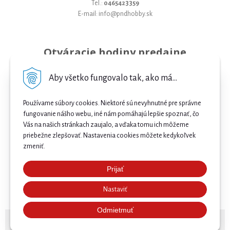
Tel.:
0465423359
E-mail: info@pndhobby.sk
Otváracie hodiny predajne
Pondelok 09-17
Aby všetko fungovalo tak, ako má...
Utorok 09-17
Používame súbory cookies. Niektoré sú nevyhnutné pre správne
Streda 09-17
fungovanie nášho webu, iné nám pomáhajú lepšie spoznať, čo
Vás na našich stránkach zaujalo, a vďaka tomu ich môžeme
Štvrtok 09-17
priebežne zlepšovať. Nastavenia cookies môžete kedykoľvek
Piatok 09-17
zmeniť.
Sobota 09-12
Prijať
Najnižšia cena .
Nedeľa Zatvorené
Nastaviť
Našli ste nižšiu cenu e-biku? Prekonáme ju! 🔥 Pošlite
nám ponuku a získajte ešte lepšiu cenu. 🚴⚡
Odmietmuť
© 2026 Bicykle, E-bicykle a Servis Prievidza •
NextShop
&
e-shop Pohoda Connector
by
NextCom s.r.o.