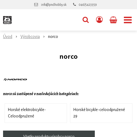
info@pndhobby.sk
046/5423359
Úvod
Výrobcovia
norco
norco
norco sú zastúpené v nasledujúcich kategóriach:
Horské elektrobicykle-
Horské bicykle-celoodpružené
Celoodpružené
29
Všetky produkty výrobcu norco