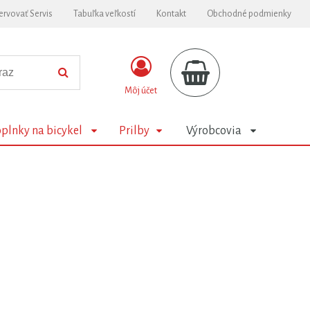
ervovať Servis
Tabuľka veľkostí
Kontakt
Obchodné podmienky
Môj účet
plnky na bicykel
Prilby
Výrobcovia