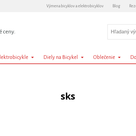
Výmena bicyklov a elektrobicyklov
Blog
Rez
é ceny.
lektrobicykle
Diely na Bicykel
Oblečenie
Do
sks