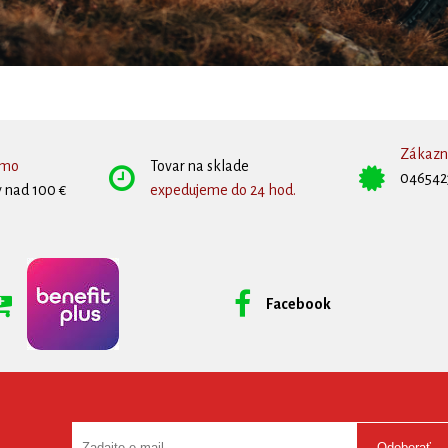
Zákazní
rmo
Tovar na sklade
046542
 nad 100 €
expedujeme do 24 hod.
Facebook
Odoberať