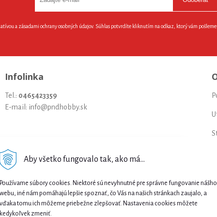
latívou a zásadami ochrany osobných údajov. Súhlas potvrdíte kliknutím na odkaz, ktorý vám pošlem
Infolinka
O
Tel.:
0465423359
P
E-mail: info@pndhobby.sk
U
S
Š
Aby všetko fungovalo tak, ako má...
Najnižšia cena .
P
Používame súbory cookies. Niektoré sú nevyhnutné pre správne fungovanie nášho
Našli ste nižšiu cenu e-biku? Prekonáme ju!
S
webu, iné nám pomáhajú lepšie spoznať, čo Vás na našich stránkach zaujalo, a
🔥 Pošlite nám ponuku a získajte ešte lepšiu
vďaka tomu ich môžeme priebežne zlepšovať. Nastavenia cookies môžete
N
cenu. 🚴⚡
kedykoľvek zmeniť.