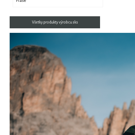
Fľaše
Všetky produkty výrobcu sks