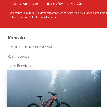
Získajte zaujímavé informácie vždy medzi prvými
Vaše osobné údaje (email) budeme spracovávať len za týmto účelom v súlade s platnou legis
odkaz z ktoréhokoľvek informačného emailu.
Kontakt
PNDHOBBY Anna Urbanová
Rastislavova 3
97101 Prievidza