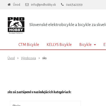
Úvod
info@pndhobby.sk
046/5423359
Slovenské elektrobicykle a bicykle za skvel
CTM Bicykle
KELLYS Bicykle
Bicykle
E
Úvod
Výrobcovia
sks
sks sú zastúpené v nasledujúcich kategóriach: