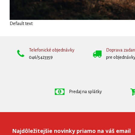
Default text
Telefonické objednávky
Doprava zada
046/5423359
pre objednávky
Predaj na splátky
Najdôležitejšie novinky priamo na váš email