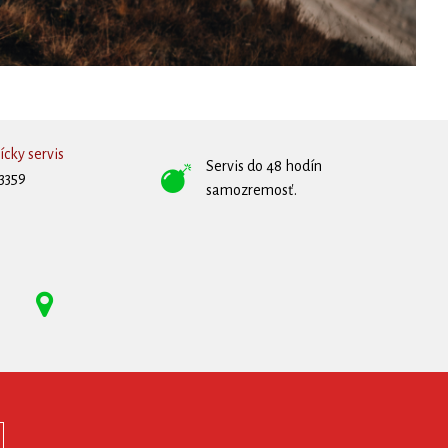
cky servis
Servis do 48 hodín
3359
samozremosť.