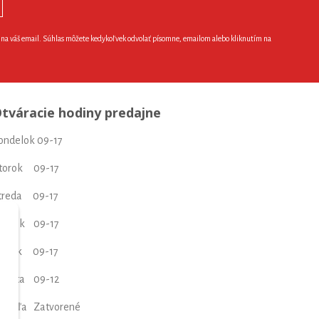
e na váš email. Súhlas môžete kedykoľvek odvolať písomne, emailom alebo kliknutím na
tváracie hodiny predajne
ondelok 09-17
torok 09-17
treda 09-17
tvrtok 09-17
iatok 09-17
obota 09-12
edeľa Zatvorené