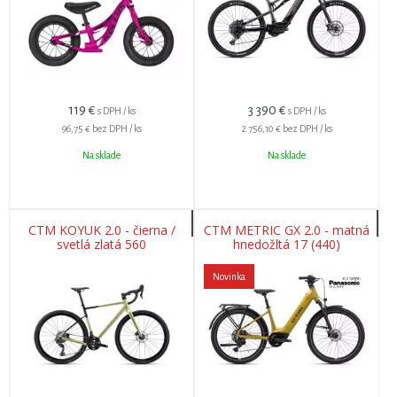
119
€
3 390
€
s DPH / ks
s DPH / ks
96,75 €
bez DPH / ks
2 756,10 €
bez DPH / ks
Na sklade
Na sklade
CTM KOYUK 2.0 - čierna /
CTM METRIC GX 2.0 - matná
svetlá zlatá 560
hnedožltá 17 (440)
Novinka