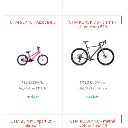
CTM SLY 16 - ružová 8,5
CTM KOYUK 3.0 - čierna /
chameleon 580
329
€
1 590
€
s DPH / ks
s DPH / ks
267,48 €
bez DPH / ks
1 292,68 €
bez DPH / ks
Na sklade
Na sklade
CTM ZEPHYR Xpert 29 -
CTM ROCKY 1.0 - matná
okrová L
svetloružová 13