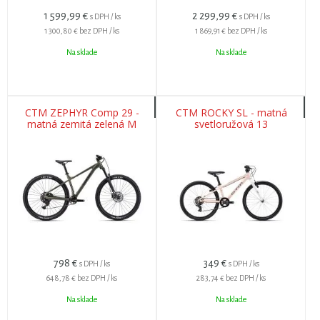
1 599,99
€
2 299,99
€
s DPH / ks
s DPH / ks
1 300,80 €
bez DPH / ks
1 869,91 €
bez DPH / ks
Na sklade
Na sklade
CTM ZEPHYR Comp 29 -
CTM ROCKY SL - matná
matná zemitá zelená M
svetloružová 13
798
€
349
€
s DPH / ks
s DPH / ks
648,78 €
bez DPH / ks
283,74 €
bez DPH / ks
Na sklade
Na sklade