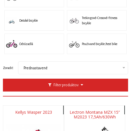
Trekingové-Crosové-fitness
Detské bicykle
bicykle
Odrázadlá
Použivané bicykle /test bike
Zoradiť:
Prednastavené
Filter produktov
Kellys Wasper 2023
Lectron Montana MZX 15”
M2023 17,5Ah/630Wh