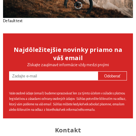
Default text
Najdôležitejšie novinky priamo na
váš email
Získajte zaujímavé informácie vždy medzi prvými
Odoberať
Vaše osobné údaje (email) budeme spracovávať len za týmto účelom v súlade s platnou
legislatívou a zásadami ochrany osobných údajov. Súhlas potvrdíte kliknutím na odkaz,
ktorý vám pošleme na váš email. Súhlas môžete kedykoľvek odvolať písomne, emailom
alebo kliknutím na odkaz z ktoréhokoľvek informačného emailu.
Kontakt