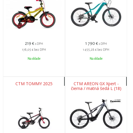
219
€
1 790
€
s DPH
s DPH
178,05 €
bez DPH
1 455,28 €
bez DPH
Na sklade
Na sklade
CTM TOMMY 2025
CTM AREON GX Xpert -
čierna / matná šedá L (18)