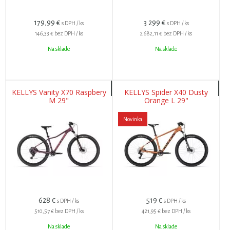
179,99
€
3 299
€
s DPH / ks
s DPH / ks
146,33 €
bez DPH / ks
2 682,11 €
bez DPH / ks
Na sklade
Na sklade
KELLYS Vanity X70 Raspbery
KELLYS Spider X40 Dusty
M 29"
Orange L 29"
Novinka
628
€
519
€
s DPH / ks
s DPH / ks
510,57 €
bez DPH / ks
421,95 €
bez DPH / ks
Na sklade
Na sklade