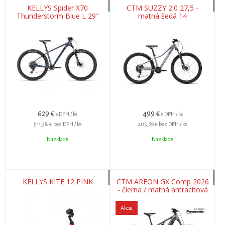
KELLYS Spider X70
CTM SUZZY 2.0 27,5 -
Thunderstorm Blue L 29"
matná šedá 14
629
€
499
€
s DPH / ks
s DPH / ks
511,38 €
bez DPH / ks
405,69 €
bez DPH / ks
Na sklade
Na sklade
KELLYS KITE 12 PINK
CTM AREON GX Comp 2026
- čierna / matná antracitová
L (18)
Akcia