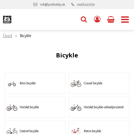
info@pndhobby.sk
046/5423359
Úvod
Bicykle
Bicykle
Bmx bicykle
Gravel bicykle
Horské bicykle
Horské bicykle-celoodpružené
Cestné bicykle
Retro bicykle