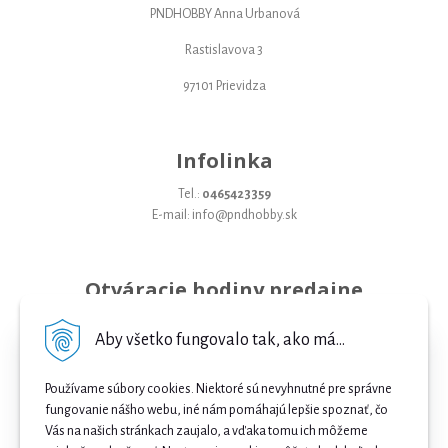
PNDHOBBY Anna Urbanová
Rastislavova 3
97101 Prievidza
Infolinka
Tel.:
0465423359
E-mail: info@pndhobby.sk
Otváracie hodiny predajne
Pondelok 09-17
Aby všetko fungovalo tak, ako má...
Utorok 09-17
Používame súbory cookies. Niektoré sú nevyhnutné pre správne
Streda 09-17
fungovanie nášho webu, iné nám pomáhajú lepšie spoznať, čo
Vás na našich stránkach zaujalo, a vďaka tomu ich môžeme
Štvrtok 09-17