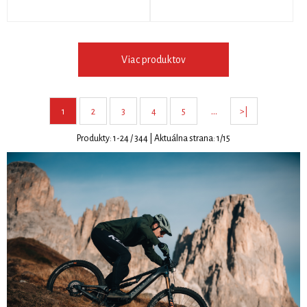
Viac produktov
…
1
2
3
4
5
>|
Produkty:
1
-
24
/
344
| Aktuálna strana:
1
/
15