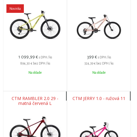
Novinka
1 099,99
€
399
€
s DPH / ks
s DPH / ks
894,30 €
bez DPH / ks
324,39 €
bez DPH / ks
Na sklade
Na sklade
CTM RAMBLER 2.0 29 -
CTM JERRY 1.0 - ružová 11
matná červená L