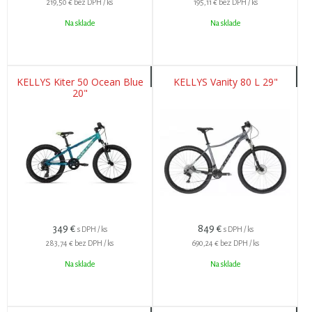
219,50 €
bez DPH / ks
195,11 €
bez DPH / ks
Na sklade
Na sklade
KELLYS Kiter 50 Ocean Blue
KELLYS Vanity 80 L 29"
20"
349
€
849
€
s DPH / ks
s DPH / ks
283,74 €
bez DPH / ks
690,24 €
bez DPH / ks
Na sklade
Na sklade