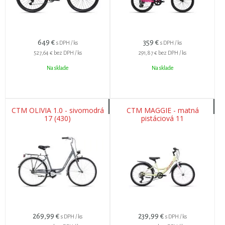
649
€
359
€
s DPH / ks
s DPH / ks
527,64 €
bez DPH / ks
291,87 €
bez DPH / ks
Na sklade
Na sklade
CTM OLIVIA 1.0 - sivomodrá
CTM MAGGIE - matná
17 (430)
pistáciová 11
269,99
€
239,99
€
s DPH / ks
s DPH / ks