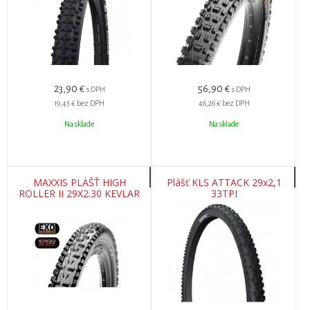
23,90
€
56,90
€
s DPH
s DPH
19,43 €
bez DPH
46,26 €
bez DPH
Na sklade
Na sklade
MAXXIS PLÁŠŤ HIGH
Plášť KLS ATTACK 29x2,1
ROLLER II 29X2.30 KEVLAR
33TPI
EXO TR