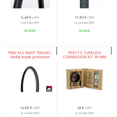
6,49
€
17,90
€
s DPH
s DPH
5,28 €
bez DPH
14,55 €
bez DPH
Na sklade
Na sklade
Plášť KLS WASP 700x45C,
PEATY´S TUBELESS
Kevlar inside protection
CONVERSION KIT 30 MM
14,90
€
39
€
s DPH
s DPH
12,11 €
bez DPH
31,71 €
bez DPH