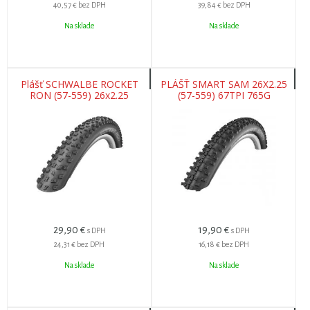
40,57 €
bez DPH
39,84 €
bez DPH
Na sklade
Na sklade
Plášť SCHWALBE ROCKET
PLÁŠŤ SMART SAM 26X2.25
RON (57-559) 26x2.25
(57-559) 67TPI 765G
Performance 67EPI 640g
Čierny TLR
29,90
€
19,90
€
s DPH
s DPH
24,31 €
bez DPH
16,18 €
bez DPH
Na sklade
Na sklade