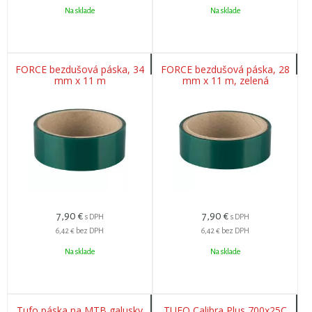
Na sklade
Na sklade
FORCE bezdušová páska, 34
FORCE bezdušová páska, 28
mm x 11 m
mm x 11 m, zelená
7,90
€
7,90
€
s DPH
s DPH
6,42 €
bez DPH
6,42 €
bez DPH
Na sklade
Na sklade
Tufo páska na MTB galusky
TUFO Calibra Plus 700x25C