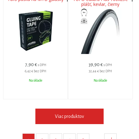
plášť, kevlar, čierny
7,90
€
39,90
€
s DPH
s DPH
6,42 €
bez DPH
32,44 €
bez DPH
Na sklade
Na sklade
Viac produktov