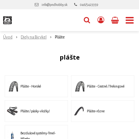
info@pndhobby.sk
046/5423359
Úvod
Diely na Bicykel
Plášte
plášte
Plášte - Horské
Plášte - Cestné / Trekingové
Plášte / pásky-vložky/
Plášte-rôzne
Bezdušové systémy-Tmel-
Mlieko