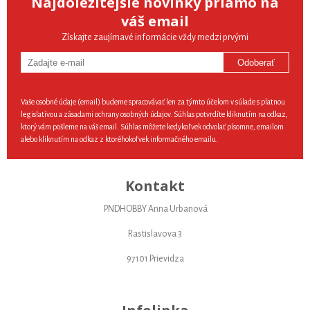
Najdôležitejšie novinky priamo na
váš email
Získajte zaujímavé informácie vždy medzi prvými
Odoberať
Vaše osobné údaje (email) budeme spracovávať len za týmto účelom v súlade s platnou
legislatívou a zásadami ochrany osobných údajov. Súhlas potvrdíte kliknutím na odkaz,
ktorý vám pošleme na váš email. Súhlas môžete kedykoľvek odvolať písomne, emailom
alebo kliknutím na odkaz z ktoréhokoľvek informačného emailu.
Kontakt
PNDHOBBY Anna Urbanová
Rastislavova 3
97101 Prievidza