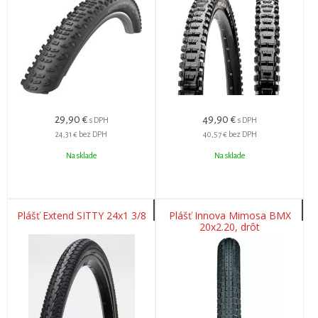
Čierny TLR
Terra
29,90
€
49,90
€
s DPH
s DPH
24,31 €
bez DPH
40,57 €
bez DPH
Na sklade
Na sklade
Plášť Extend SITTY 24x1 3/8
Plášť Innova Mimosa BMX
20x2.20, drôt