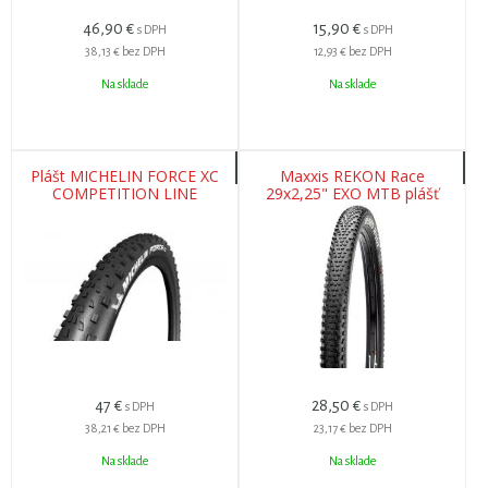
46,90
€
15,90
€
s DPH
s DPH
38,13 €
bez DPH
12,93 €
bez DPH
Na sklade
Na sklade
Plášt MICHELIN FORCE XC
Maxxis REKON Race
COMPETITION LINE
29x2,25" EXO MTB plášť
29X2.25 TS TLR
drôt
47
€
28,50
€
s DPH
s DPH
38,21 €
bez DPH
23,17 €
bez DPH
Na sklade
Na sklade