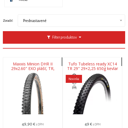
Zoradiť:
Prednastavené
Filter produktov
Maxxis Minion DHR II
Tufo Tubeless ready XC14
29x2.60" EXO plášť, TR,
TR 29" 29×2,25 650g kevlar
kevlar, skinwall
Novinka
49,90
€
49
€
s DPH
s DPH