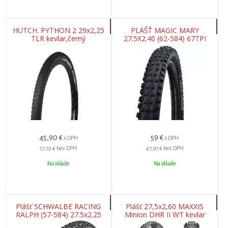
HUTCH. PYTHON 2 29x2,25
PLÁŠŤ MAGIC MARY
TLR kevlar,černý
27.5X2.40 (62-584) 67TPI
1250G SUPER GRAVITY TLE
U-SOFT
45,90
€
59
€
s DPH
s DPH
37,32 €
bez DPH
47,97 €
bez DPH
Na sklade
Na sklade
Plášť SCHWALBE RACING
Plášť 27,5x2,60 MAXXIS
RALPH (57-584) 27.5x2.25
Minion DHR II WT kevlar
Performance 67EPI 670g
EXO+ TR 120TPI 3C Maxx