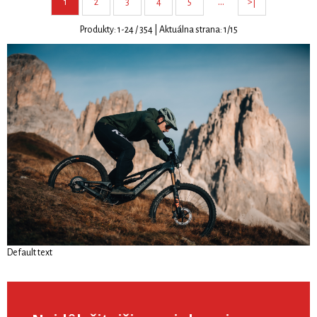
…
1
2
3
4
5
>|
Produkty:
1
-
24
/
354
| Aktuálna strana:
1
/
15
Default text