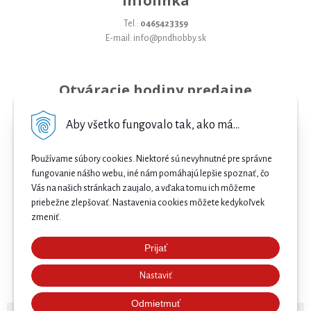
Infolinka
Tel.:
0465423359
E-mail: info@pndhobby.sk
Otváracie hodiny predajne
Pondelok 09-17
Aby všetko fungovalo tak, ako má...
Utorok 09-17
Používame súbory cookies. Niektoré sú nevyhnutné pre správne
Streda 09-17
fungovanie nášho webu, iné nám pomáhajú lepšie spoznať, čo
Vás na našich stránkach zaujalo, a vďaka tomu ich môžeme
Štvrtok 09-17
priebežne zlepšovať. Nastavenia cookies môžete kedykoľvek
Piatok 09-17
zmeniť.
Sobota 09-12
Prijať
Najnižšia cena .
Nedeľa Zatvorené
Nastaviť
Našli ste nižšiu cenu e-biku? Prekonáme ju! 🔥 Pošlite
nám ponuku a získajte ešte lepšiu cenu. 🚴⚡
Odmietmuť