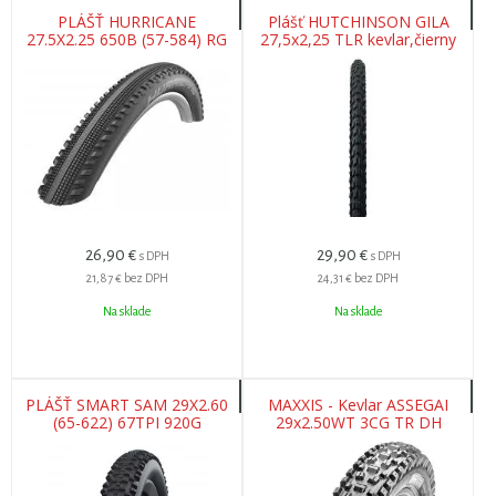
PLÁŠŤ HURRICANE
Plášť HUTCHINSON GILA
27.5X2.25 650B (57-584) RG
27,5x2,25 TLR kevlar,čierny
REFLEX
26,90
€
29,90
€
s DPH
s DPH
21,87 €
bez DPH
24,31 €
bez DPH
Na sklade
Na sklade
PLÁŠŤ SMART SAM 29X2.60
MAXXIS - Kevlar ASSEGAI
(65-622) 67TPI 920G
29x2.50WT 3CG TR DH