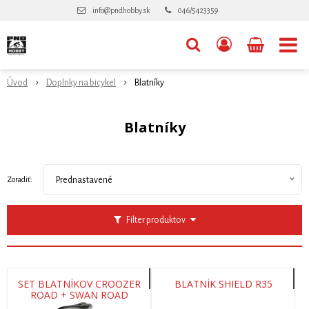
info@pndhobby.sk
046/5423359
Úvod
Doplnky na bicykel
Blatníky
Blatníky
Zoradiť:
Prednastavené
Filter produktov
SET BLATNÍKOV CROOZER
BLATNÍK SHIELD R35
ROAD + SWAN ROAD