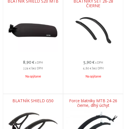
BLATNÍK SHIELD S20 MTB
BLATNÍKY SET 26-28
ČIERNE
8,90
€
5,90
€
s DPH
s DPH
7,24 €
bez DPH
4,80 €
bez DPH
Na opýtanie
Na opýtanie
BLATNÍK SHIELD G50
Force blatníky MTB 24-26
čierne, dlhý úchyt