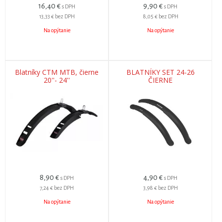
16,40
€
9,90
€
s DPH
s DPH
13,33 €
bez DPH
8,05 €
bez DPH
Na opýtanie
Na opýtanie
Blatníky CTM MTB, čierne
BLATNÍKY SET 24-26
20''- 24''
ČIERNE
8,90
€
4,90
€
s DPH
s DPH
7,24 €
bez DPH
3,98 €
bez DPH
Na opýtanie
Na opýtanie