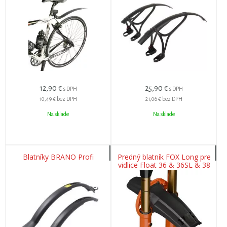
12,90
€
25,90
€
s DPH
s DPH
10,49 €
bez DPH
21,06 €
bez DPH
Na sklade
Na sklade
Blatníky BRANO Profi
Predný blatník FOX Long pre
vidlice Float 36 & 36SL & 38
(2026+)