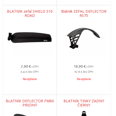
BLATNÍK zefal SHIELD S10
Blatník ZEFAL DEFLECTOR
ROAD
RS75
7,90
€
19,90
€
s DPH
s DPH
6,42 €
bez DPH
16,18 €
bez DPH
Na opýtanie
Na opýtanie
BLATNÍK DEFLECTOR FM60
BLATNÍK TINKY ZADNÝ
PREDNÝ
ČIERNY