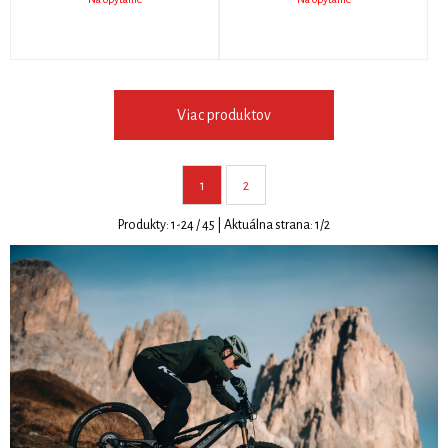
Viac produktov
1
2
Produkty:
1
-
24
/
45
| Aktuálna strana:
1
/
2