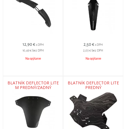
12,90
€
2,50
€
s DPH
s DPH
10,49 €
bez DPH
2,03 €
bez DPH
Na opýtanie
Na opýtanie
BLATNÍK DEFLECTOR LITE
BLATNÍK DEFLECTOR LITE
M PREDNÝ/ZADNÝ
PREDNÝ