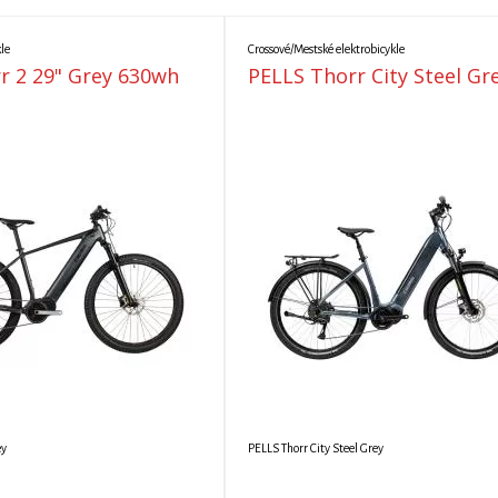
le
Crossové/Mestské elektrobicykle
rr 2 29" Grey 630wh
PELLS Thorr City Steel Gr
ey
PELLS Thorr City Steel Grey