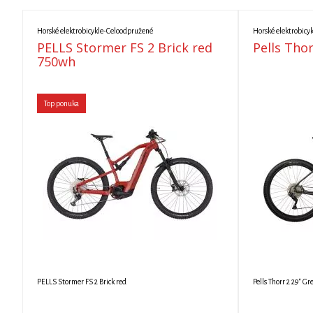
Horské elektrobicykle-Celoodpružené
Horské elektrobicyk
PELLS Stormer FS 2 Brick red
Pells Tho
750wh
Top ponuka
PELLS Stormer FS 2 Brick red
Pells Thorr 2 29" Gr