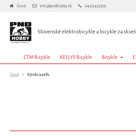
Úvod
info@pndhobby.sk
046/5423359
Slovenské elektrobicykle a bicykle za skvel
CTM Bicykle
KELLYS Bicykle
Bicykle
E
Úvod
Výrobca pells