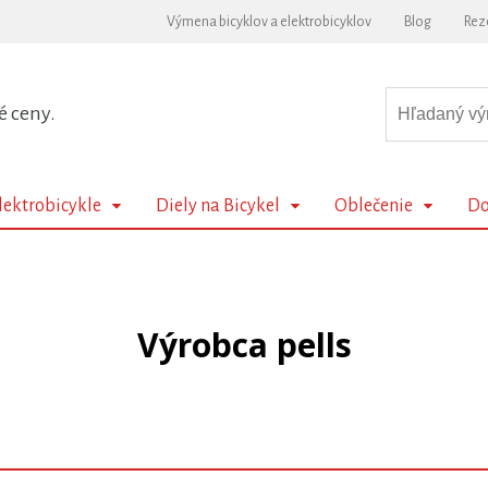
Výmena bicyklov a elektrobicyklov
Blog
Rez
é ceny.
lektrobicykle
Diely na Bicykel
Oblečenie
Do
Výrobca pells