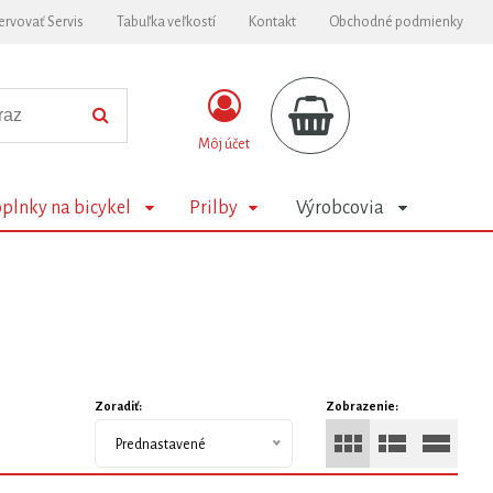
ervovať Servis
Tabuľka veľkostí
Kontakt
Obchodné podmienky
Môj účet
plnky na bicykel
Prilby
Výrobcovia
Zoradiť:
Zobrazenie:
Prednastavené