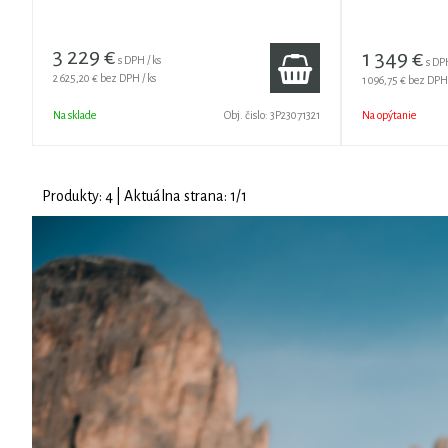
3 229
€
1 349
€
s DPH / ks
s DP
2 625,20 €
bez DPH / ks
1 096,75 €
bez DPH
Na sklade
Obj. čislo:
3P23071321
Na opýtanie
Produkty:
4
| Aktuálna strana:
1
/
1