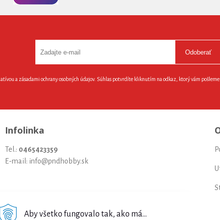
Odoberať
latívou a zásadami ochrany osobných údajov. Súhlas potvrdíte kliknutím na odkaz, ktorý vám pošlem
Infolinka
O
Tel.:
0465423359
P
E-mail: info@pndhobby.sk
U
S
Š
Aby všetko fungovalo tak, ako má...