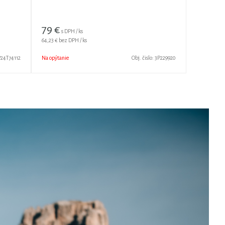
79
€
s DPH / ks
64,23 €
bez DPH / ks
P24T74112
Na opýtanie
Obj. čislo:
3P229920