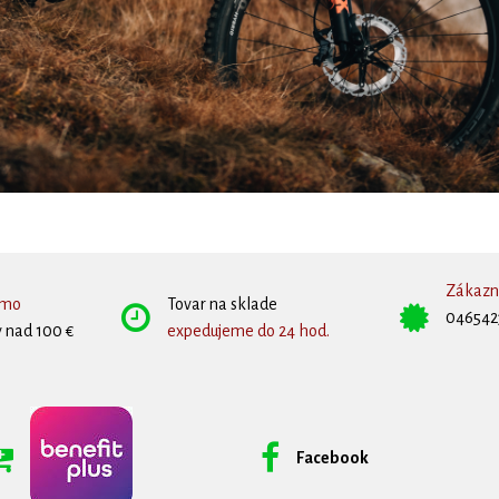
Zákazní
rmo
Tovar na sklade
046542
 nad 100 €
expedujeme do 24 hod.
Facebook