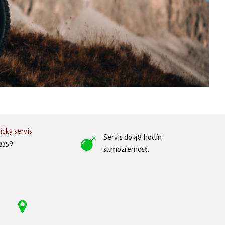
cky servis
Servis do 48 hodín
3359
samozremosť.