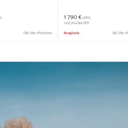
1 790
€
H
s DPH
1 455,28 €
bez DPH
Obj. čislo:
3P23073222
Na opýtanie
Obj. čislo:
3