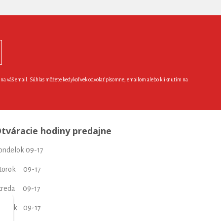
e na váš email. Súhlas môžete kedykoľvek odvolať písomne, emailom alebo kliknutím na
tváracie hodiny predajne
ondelok 09-17
torok 09-17
treda 09-17
tvrtok 09-17