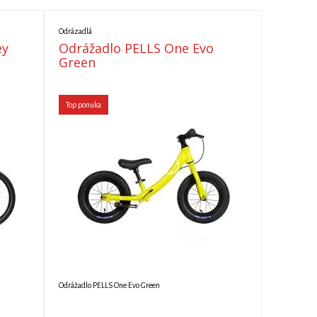
Odrázadlá
ey
Odrážadlo PELLS One Evo
Green
Top ponuka
Odrážadlo PELLS One Evo Green