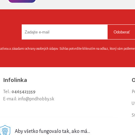
Odoberať
latívou a zásadami ochrany osobných údajov. Súhlas potvrdíte kliknutím na odkaz, ktorý vám pošlem
Infolinka
O
Tel.:
0465423359
P
E-mail: info@pndhobby.sk
U
S
Š
Aby všetko fungovalo tak, ako má...