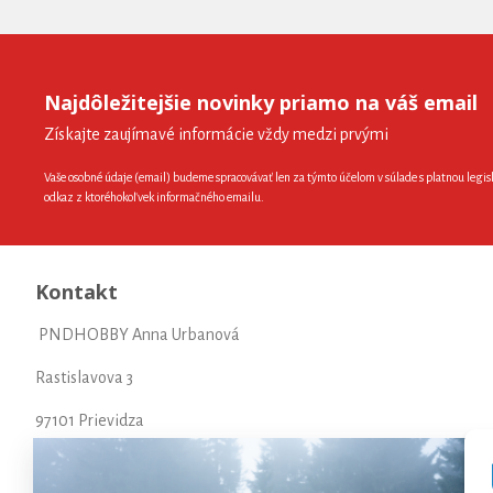
Najdôležitejšie novinky priamo na váš email
Získajte zaujímavé informácie vždy medzi prvými
Vaše osobné údaje (email) budeme spracovávať len za týmto účelom v súlade s platnou legis
odkaz z ktoréhokoľvek informačného emailu.
Kontakt
PNDHOBBY Anna Urbanová
Rastislavova 3
97101 Prievidza