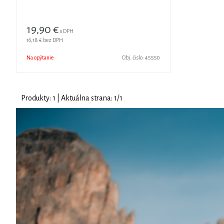
19,90
€
s DPH
16,18 €
bez DPH
Na opýtanie
Obj. čislo:
45550
Produkty:
1
| Aktuálna strana:
1
/
1