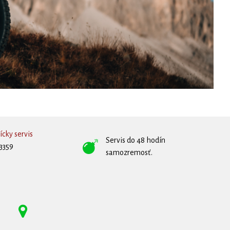
cky servis
Servis do 48 hodín
3359
samozremosť.