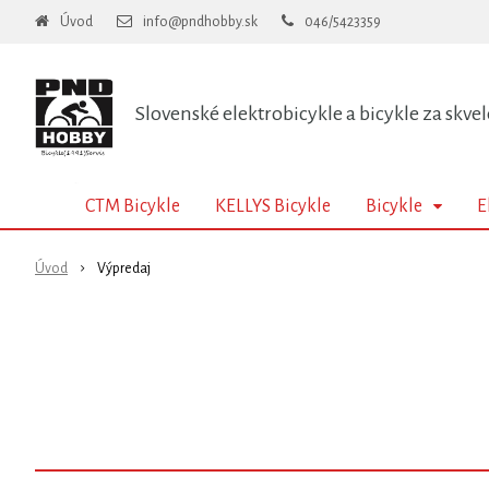
Úvod
info@pndhobby.sk
046/5423359
Slovenské elektrobicykle a bicykle za skvel
CTM Bicykle
KELLYS Bicykle
Bicykle
E
Úvod
Výpredaj