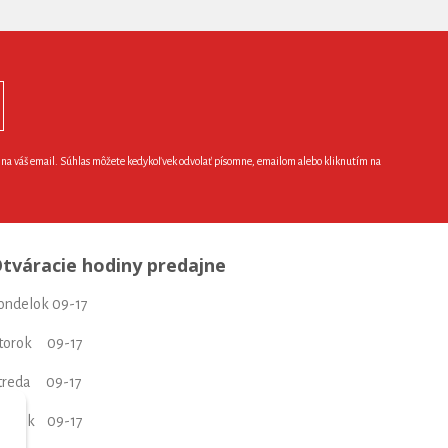
e na váš email. Súhlas môžete kedykoľvek odvolať písomne, emailom alebo kliknutím na
tváracie hodiny predajne
ondelok 09-17
torok 09-17
treda 09-17
tvrtok 09-17