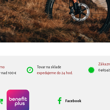
Zákazní
rmo
Tovar na sklade
046542
 nad 100 €
expedujeme do 24 hod.
Facebook