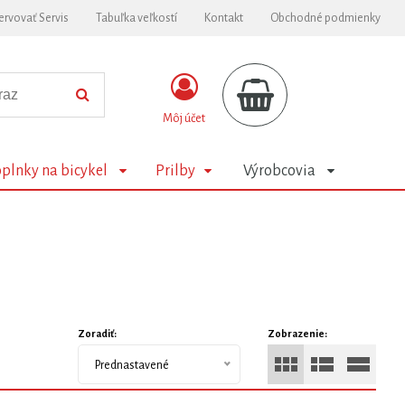
ervovať Servis
Tabuľka veľkostí
Kontakt
Obchodné podmienky
Môj účet
plnky na bicykel
Prilby
Výrobcovia
Zoradiť:
Zobrazenie:
Prednastavené