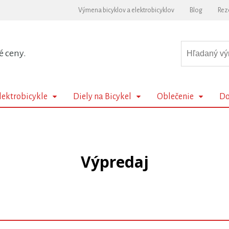
Výmena bicyklov a elektrobicyklov
Blog
Rez
é ceny.
lektrobicykle
Diely na Bicykel
Oblečenie
Do
Výpredaj