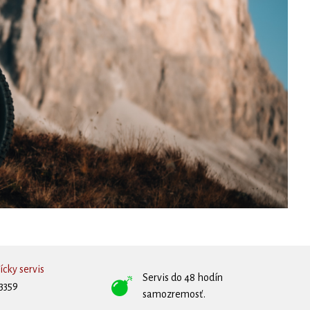
cky servis
Servis do 48 hodín
3359
samozremosť.