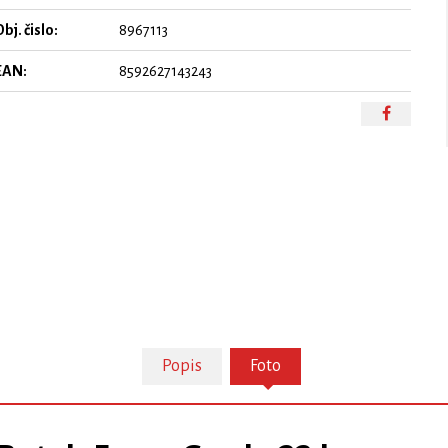
bj. čislo:
8967113
EAN:
8592627143243
Popis
Foto