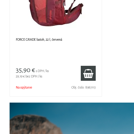
FORCE GRADE batoh, 22 l, červená
35,90 €
s DPH / ks
29,19 €
bez DPH / ks
Na opýtanie
Obj. čislo:
8967113