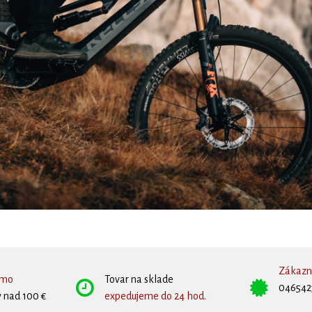
Zákazní
rmo
Tovar na sklade
046542
 nad 100 €
expedujeme do 24 hod.