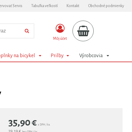
ervovať Servis
Tabuľka veľkostí
Kontakt
Obchodné podmienky
Môj účet
plnky na bicykel
Prilby
Výrobcovia
y
35,90
€
s DPH / ks
29,19 €
bez DPH / ks