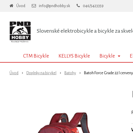
Úvod
info@pndhobby.sk
046/5423359
Slovenské elektrobicykle a bicykle za skvel
CTM Bicykle
KELLYS Bicykle
Bicykle
E
Úvod
Doplnky na bicykel
Batohy
Batoh Force Grade 22 l cerveny