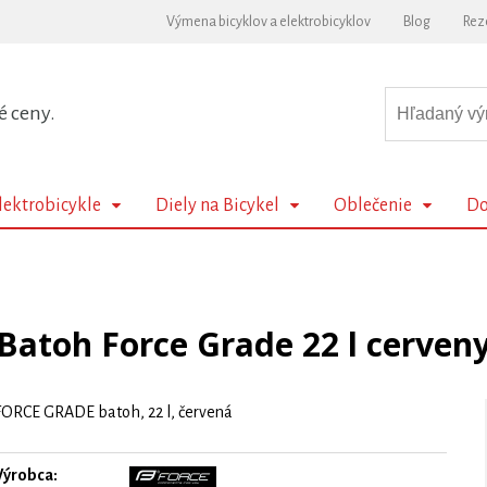
Výmena bicyklov a elektrobicyklov
Blog
Rez
é ceny.
lektrobicykle
Diely na Bicykel
Oblečenie
Do
Batoh Force Grade 22 l cerven
FORCE GRADE batoh, 22 l, červená
Výrobca: