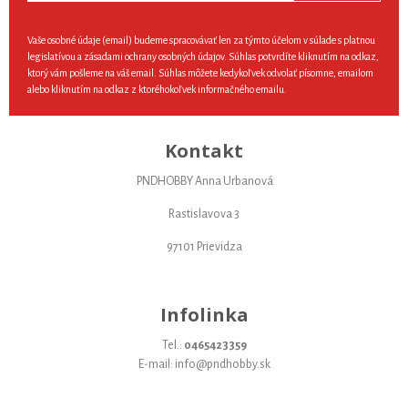
Vaše osobné údaje (email) budeme spracovávať len za týmto účelom v súlade s platnou
legislatívou a zásadami ochrany osobných údajov. Súhlas potvrdíte kliknutím na odkaz,
ktorý vám pošleme na váš email. Súhlas môžete kedykoľvek odvolať písomne, emailom
alebo kliknutím na odkaz z ktoréhokoľvek informačného emailu.
Kontakt
PNDHOBBY Anna Urbanová
Rastislavova 3
97101 Prievidza
Infolinka
Tel.:
0465423359
E-mail: info@pndhobby.sk