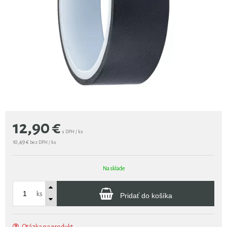
12,90
€
s DPH / ks
10,49 €
bez DPH / ks
Na sklade
ks
Pridať do košíka