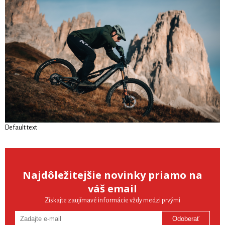
Default text
Najdôležitejšie novinky priamo na
váš email
Získajte zaujímavé informácie vždy medzi prvými
Odoberať