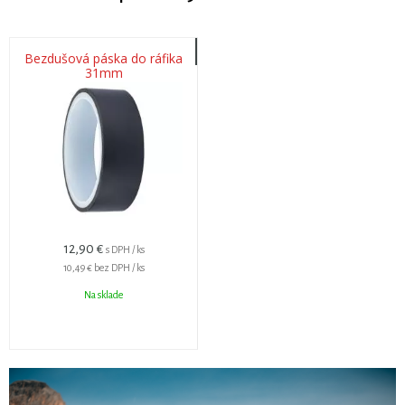
Bezdušová páska do ráfika
31mm
12,90 €
s DPH / ks
10,49 €
bez DPH / ks
Na sklade