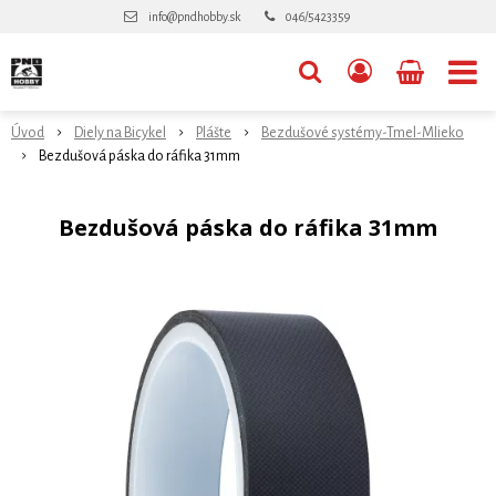
info@pndhobby.sk
046/5423359
Úvod
Diely na Bicykel
Plášte
Bezdušové systémy-Tmel-Mlieko
Bezdušová páska do ráfika 31mm
Bezdušová páska do ráfika 31mm