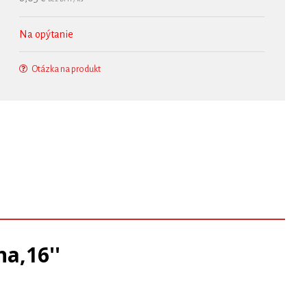
Na opýtanie
Otázka na produkt
a,16''