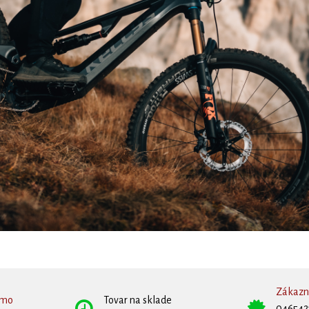
Zákazní
rmo
Tovar na sklade
046542