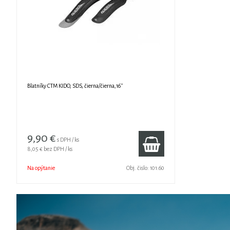
Blatníky CTM KIDO, SDS, čierna/čierna,16''
9,90 €
s DPH / ks
8,05 €
bez DPH / ks
Na opýtanie
Obj. čislo:
101.60