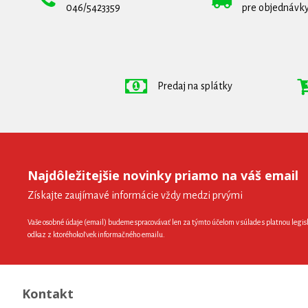
046/5423359
pre objednávky
Predaj na splátky
Najdôležitejšie novinky priamo na váš email
Získajte zaujímavé informácie vždy medzi prvými
Vaše osobné údaje (email) budeme spracovávať len za týmto účelom v súlade s platnou legis
odkaz z ktoréhokoľvek informačného emailu.
Kontakt