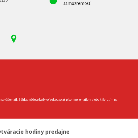
samozremosť.
e na váš email. Súhlas môžete kedykoľvek odvolať písomne, emailom alebo kliknutím na
tváracie hodiny predajne