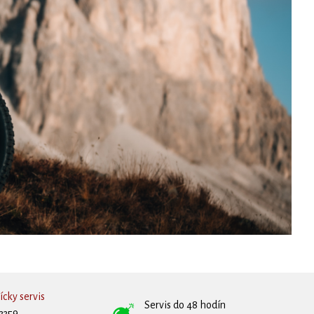
cky servis
Servis do 48 hodín
3359