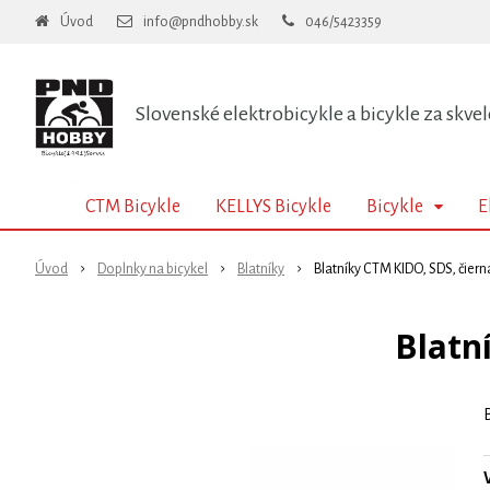
Úvod
info@pndhobby.sk
046/5423359
Slovenské elektrobicykle a bicykle za skvel
CTM Bicykle
KELLYS Bicykle
Bicykle
E
Úvod
Doplnky na bicykel
Blatníky
Blatníky CTM KIDO, SDS, čierna
Blatn