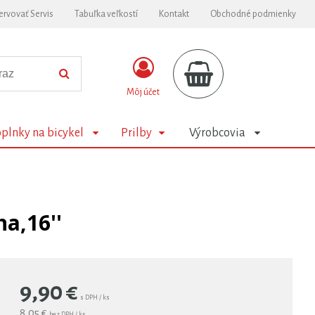
ervovať Servis
Tabuľka veľkostí
Kontakt
Obchodné podmienky
Môj účet
plnky na bicykel
Prilby
Výrobcovia
a,16''
9,90
€
s DPH / ks
8,05 €
bez DPH / ks