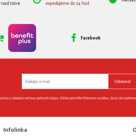
 nad 100 €
expedujeme do 24 hod.
Facebook
Odoberať
latívou a zásadami ochrany osobných údajov. Súhlas potvrdíte kliknutím na odkaz, ktorý vám pošlem
Infolinka
O