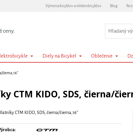
Výmena bicyklov a elektrobicyklov
Blog
Rez
é ceny.
lektrobicykle
Diely na Bicykel
Oblečenie
Do
/čierna,16''
íky CTM KIDO, SDS, čierna/čiern
Blatníky CTM KIDO, SDS, čierna/čierna,16''
Výrobca: