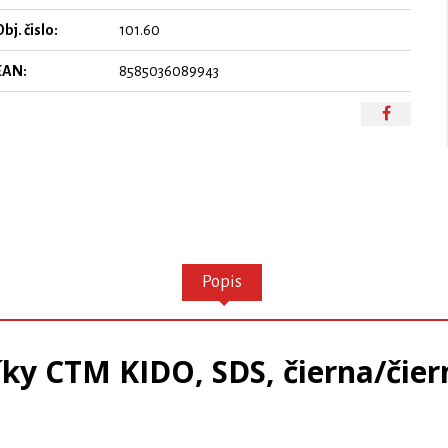
bj. čislo:
101.60
EAN:
8585036089943
Popis
íky CTM KIDO, SDS, čierna/čiern