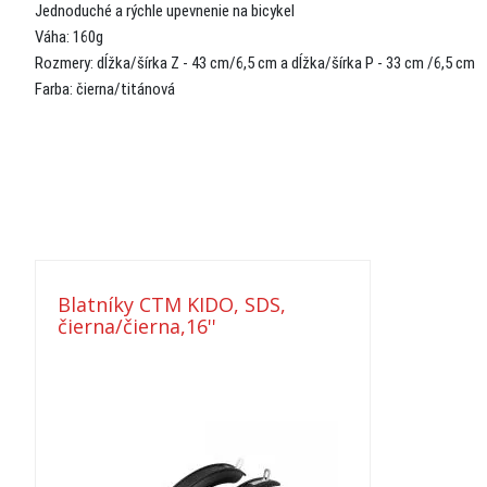
Jednoduché a rýchle upevnenie na bicykel
Váha: 160g
Rozmery: dĺžka/šírka Z - 43 cm/6,5 cm a dĺžka/šírka P - 33 cm /6,5 cm
Farba: čierna/titánová
Blatníky CTM KIDO, SDS,
čierna/čierna,16''