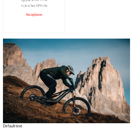
11,30 €
bez DPH / ks
Na opýtanie
Default text