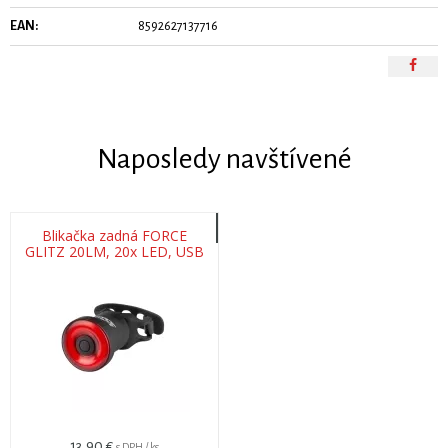
EAN:
8592627137716
Naposledy navštívené
Blikačka zadná FORCE
GLITZ 20LM, 20x LED, USB
13,90 €
s DPH / ks