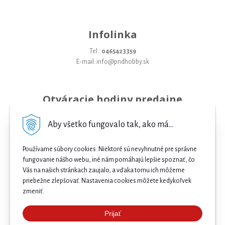
Infolinka
Tel.:
0465423359
E-mail: info@pndhobby.sk
Otváracie hodiny predajne
Pondelok 09-17
Aby všetko fungovalo tak, ako má...
Utorok 09-17
Používame súbory cookies. Niektoré sú nevyhnutné pre správne
Streda 09-17
fungovanie nášho webu, iné nám pomáhajú lepšie spoznať, čo
Vás na našich stránkach zaujalo, a vďaka tomu ich môžeme
Štvrtok 09-17
priebežne zlepšovať. Nastavenia cookies môžete kedykoľvek
Piatok 09-17
zmeniť.
Sobota 09-12
Prijať
Najnižšia cena .
Nedeľa Zatvorené