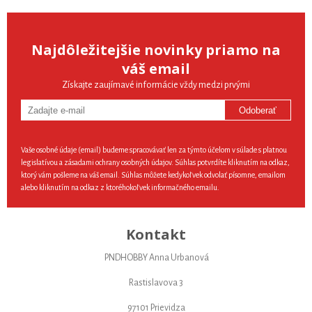
Najdôležitejšie novinky priamo na
váš email
Získajte zaujímavé informácie vždy medzi prvými
Odoberať
Vaše osobné údaje (email) budeme spracovávať len za týmto účelom v súlade s platnou
legislatívou a zásadami ochrany osobných údajov. Súhlas potvrdíte kliknutím na odkaz,
ktorý vám pošleme na váš email. Súhlas môžete kedykoľvek odvolať písomne, emailom
alebo kliknutím na odkaz z ktoréhokoľvek informačného emailu.
Kontakt
PNDHOBBY Anna Urbanová
Rastislavova 3
97101 Prievidza