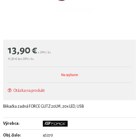
13,90
€
s DPH / ks
11,30 €
bez DPH / ks
Na opýtanie
Otázka na produkt
Blikačka zadná FORCE GLITZ 20LM, 20x LED, USB
Výrobca:
Obj. čislo:
45370