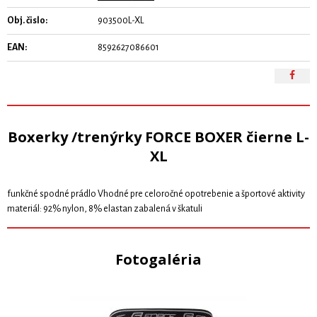
Obj. čislo:
903500L-XL
EAN:
8592627086601
Boxerky /trenýrky FORCE BOXER čierne L-
XL
funkčné spodné prádlo Vhodné pre celoročné opotrebenie a športové aktivity
materiál: 92% nylon, 8% elastan zabalená v škatuli
Fotogaléria