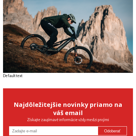
Default text
Najdôležitejšie novinky priamo na
váš email
Získajte zaujímavé informácie vždy medzi prvými
Odoberať