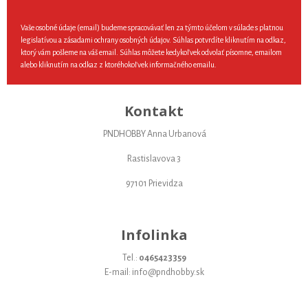
Vaše osobné údaje (email) budeme spracovávať len za týmto účelom v súlade s platnou
legislatívou a zásadami ochrany osobných údajov. Súhlas potvrdíte kliknutím na odkaz,
ktorý vám pošleme na váš email. Súhlas môžete kedykoľvek odvolať písomne, emailom
alebo kliknutím na odkaz z ktoréhokoľvek informačného emailu.
Kontakt
PNDHOBBY Anna Urbanová
Rastislavova 3
97101 Prievidza
Infolinka
Tel.:
0465423359
E-mail: info@pndhobby.sk