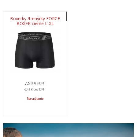
Boxerky /trenýrky FORCE
BOXER čierne L-XL
7,90 €
s DPH
6,42 €
bez DPH
Na opýtanie