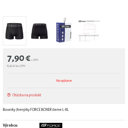
7,90
€
s DPH
6,42 €
bez DPH
Na opýtanie
Otázka na produkt
Boxerky /trenýrky FORCE BOXER čierne L-XL
Výrobca: