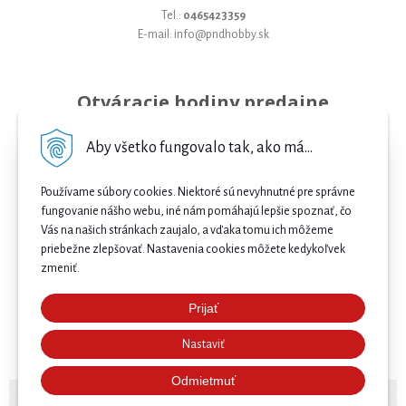
Tel.:
0465423359
E-mail: info@pndhobby.sk
Otváracie hodiny predajne
Pondelok 09-17
Aby všetko fungovalo tak, ako má...
Utorok 09-17
Používame súbory cookies. Niektoré sú nevyhnutné pre správne
Streda 09-17
fungovanie nášho webu, iné nám pomáhajú lepšie spoznať, čo
Štvrtok 09-17
Vás na našich stránkach zaujalo, a vďaka tomu ich môžeme
priebežne zlepšovať. Nastavenia cookies môžete kedykoľvek
Piatok 09-17
zmeniť.
Sobota 09-12
Prijať
Najnižšia cena .
Nedeľa Zatvorené
Nastaviť
Našli ste nižšiu cenu e-biku? Prekonáme ju! 🔥 Pošlite
nám ponuku a získajte ešte lepšiu cenu. 🚴⚡
Odmietmuť
© 2026 Bicykle, E-bicykle a Servis Prievidza •
NextShop
&
e-shop Pohoda Connector
by