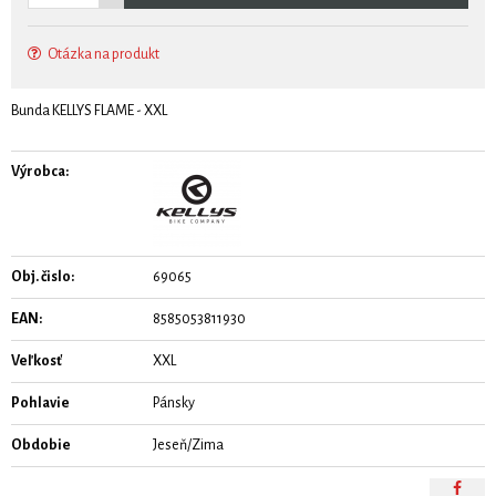
Otázka na produkt
Bunda KELLYS FLAME - XXL
Výrobca:
Obj. čislo:
69065
EAN:
8585053811930
Veľkosť
XXL
Pohlavie
Pánsky
Obdobie
Jeseň/Zima