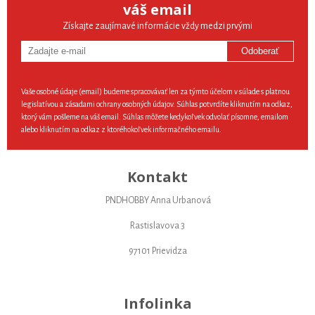
váš email
Získajte zaujímavé informácie vždy medzi prvými
Odoberať
Vaše osobné údaje (email) budeme spracovávať len za týmto účelom v súlade s platnou
legislatívou a zásadami ochrany osobných údajov. Súhlas potvrdíte kliknutím na odkaz,
ktorý vám pošleme na váš email. Súhlas môžete kedykoľvek odvolať písomne, emailom
alebo kliknutím na odkaz z ktoréhokoľvek informačného emailu.
Kontakt
PNDHOBBY Anna Urbanová
Rastislavova 3
97101 Prievidza
Infolinka