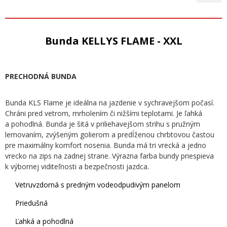
Bunda KELLYS FLAME - XXL
PRECHODNÁ BUNDA
Bunda KLS Flame je ideálna na jazdenie v sychravejšom počasí.
Chráni pred vetrom, mrholením či nižšími teplotami. Je ľahká
a pohodlná. Bunda je šitá v priliehavejšom strihu s pružným
lemovaním, zvýšeným golierom a predĺženou chrbtovou častou
pre maximálny komfort nosenia. Bunda má tri vrecká a jedno
vrecko na zips na zadnej strane. Výrazna farba bundy priespieva
k výbornej viditeľnosti a bezpečnosti jazdca.
Vetruvzdorná s predným vodeodpudivým panelom
Priedušná
Ľahká a pohodlná