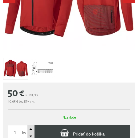
50
€
s DPH / ks
40,65 €
bez DPH / ks
Na sklade
ks
Pridať do košíka