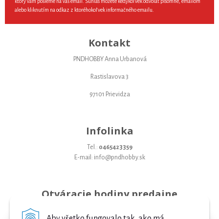
ktorý vám pošleme na váš email. Súhlas môžete kedykoľvek odvolať písomne, emailom
alebo kliknutím na odkaz z ktoréhokoľvek informačného emailu.
Kontakt
PNDHOBBY Anna Urbanová
Rastislavova 3
97101 Prievidza
Infolinka
Tel.:
0465423359
E-mail: info@pndhobby.sk
Otváracie hodiny predajne
Pondelok 09-17
Aby všetko fungovalo tak, ako má...