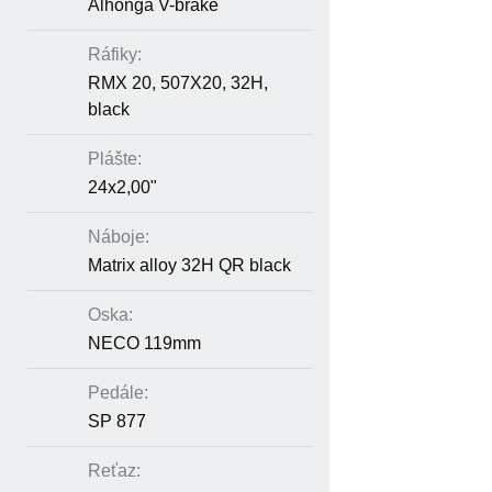
Alhonga V-brake
Ráfiky:
RMX 20, 507X20, 32H,
black
Plášte:
24x2,00"
Náboje:
Matrix alloy 32H QR black
Oska:
NECO 119mm
Pedále:
SP 877
Reťaz: