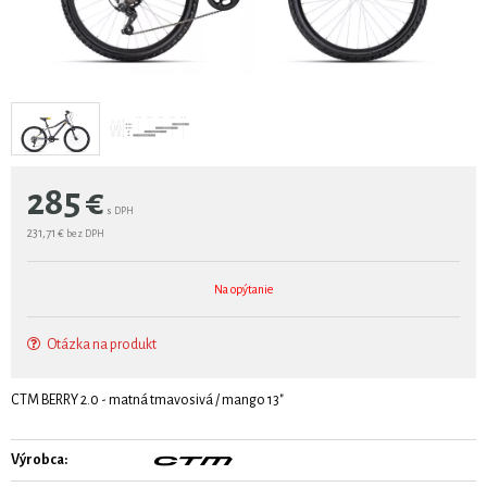
285
€
s DPH
231,71 €
bez DPH
Na opýtanie
Otázka na produkt
CTM BERRY 2.0 - matná tmavosivá / mango 13"
Výrobca: