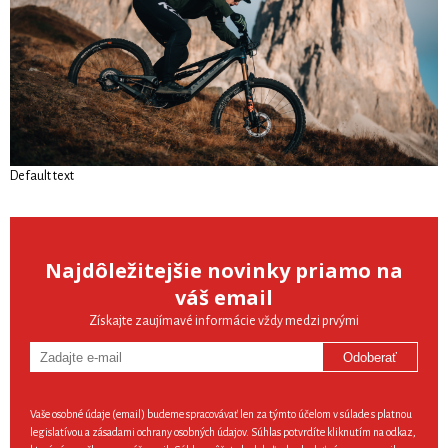
Default text
Najdôležitejšie novinky priamo na
váš email
Získajte zaujímavé informácie vždy medzi prvými
Odoberať
Vaše osobné údaje (email) budeme spracovávať len za týmto účelom v súlade s platnou
legislatívou a zásadami ochrany osobných údajov. Súhlas potvrdíte kliknutím na odkaz,