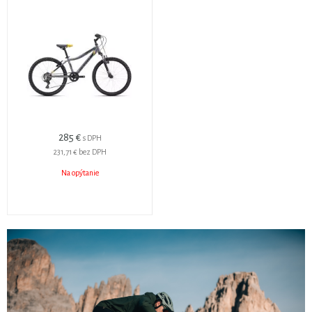
285 €
s DPH
231,71 €
bez DPH
Na opýtanie