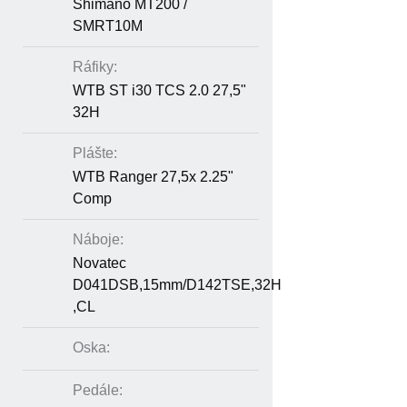
Shimano MT200 /
SMRT10M
Ráfiky:
WTB ST i30 TCS 2.0 27,5"
32H
Plášte:
WTB Ranger 27,5x 2.25"
Comp
Náboje:
Novatec
D041DSB,15mm/D142TSE,32H
,CL
Oska:
Pedále: