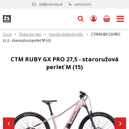
info@pndhobby.sk
046/5423359
Úvod
Elektrobicykle
Horské elektrobicykle
CTM RUBY GX PRO
27,5 - staroružová perleť M (15)
CTM RUBY GX PRO 27,5 - staroružová
perleť M (15)