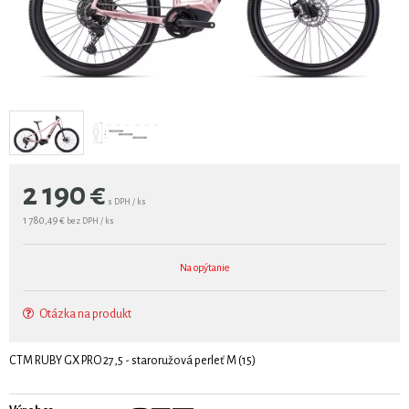
2 190
€
s DPH / ks
1 780,49 €
bez DPH / ks
Na opýtanie
Otázka na produkt
CTM RUBY GX PRO 27,5 - staroružová perleť M (15)