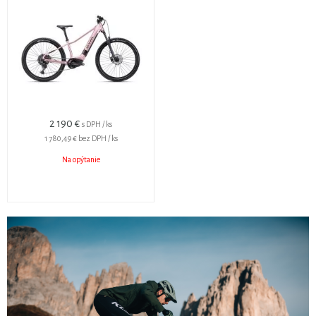
2 190 €
s DPH / ks
1 780,49 €
bez DPH / ks
Na opýtanie