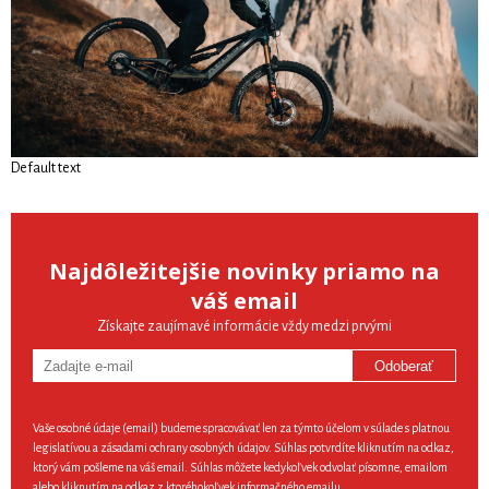
Default text
Najdôležitejšie novinky priamo na
váš email
Získajte zaujímavé informácie vždy medzi prvými
Odoberať
Vaše osobné údaje (email) budeme spracovávať len za týmto účelom v súlade s platnou
legislatívou a zásadami ochrany osobných údajov. Súhlas potvrdíte kliknutím na odkaz,
ktorý vám pošleme na váš email. Súhlas môžete kedykoľvek odvolať písomne, emailom
alebo kliknutím na odkaz z ktoréhokoľvek informačného emailu.