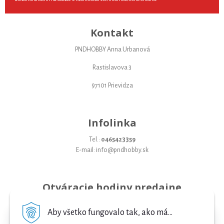
Kontakt
PNDHOBBY Anna Urbanová
Rastislavova 3
97101 Prievidza
Infolinka
Tel.:
0465423359
E-mail: info@pndhobby.sk
Otváracie hodiny predajne
Pondelok 09-17
Aby všetko fungovalo tak, ako má...
Utorok 09-17