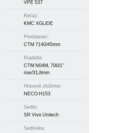
VPE 537
Reťaz:
KMC XGLIDE
Predstavec:
CTM 7140/45mm
Riadidlá:
CTM N04M, 700/1"
rise/31,8mm
Hlavové zloženie:
NECO H153
Sedlo:
SR Vivo Unitech
Sedlovka: