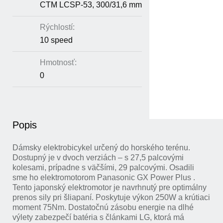
CTM LCSP-53, 300/31,6 mm
Rýchlostí:
10 speed
Hmotnosť:
0
Popis
Dámsky elektrobicykel určený do horského terénu.
Dostupný je v dvoch verziách – s 27,5 palcovými
kolesami, prípadne s väčšími, 29 palcovými. Osadili
sme ho elektromotorom Panasonic GX Power Plus .
Tento japonský elektromotor je navrhnutý pre optimálny
prenos sily pri šliapaní. Poskytuje výkon 250W a krútiaci
moment 75Nm. Dostatočnú zásobu energie na dlhé
výlety zabezpečí batéria s článkami LG, ktorá má