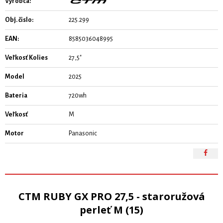
Výrobca:
Obj. čislo:
225.299
EAN:
8585036048995
Veľkosť Kolies
27,5"
Model
2025
Bateria
720wh
Veľkosť
M
Motor
Panasonic
CTM RUBY GX PRO 27,5 - staroružová
perleť M (15)