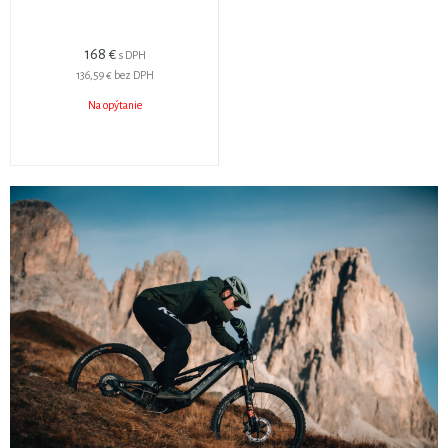
168 €
s DPH
136,59 €
bez DPH
Na opýtanie