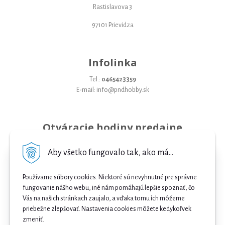
Rastislavova 3
97101 Prievidza
Infolinka
Tel.:
0465423359
E-mail: info@pndhobby.sk
Otváracie hodiny predajne
Pondelok 09-17
Aby všetko fungovalo tak, ako má...
Utorok 09-17
Používame súbory cookies. Niektoré sú nevyhnutné pre správne
Streda 09-17
fungovanie nášho webu, iné nám pomáhajú lepšie spoznať, čo
Vás na našich stránkach zaujalo, a vďaka tomu ich môžeme
Štvrtok 09-17
priebežne zlepšovať. Nastavenia cookies môžete kedykoľvek
Piatok 09-17
zmeniť.