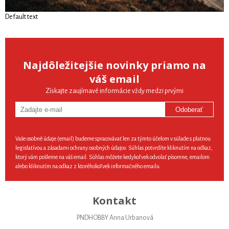
Default text
Najdôležitejšie novinky priamo na
váš email
Získajte zaujímavé informácie vždy medzi prvými
Odoberať
Vaše osobné údaje (email) budeme spracovávať len za týmto účelom v súlade s platnou
legislatívou a zásadami ochrany osobných údajov. Súhlas potvrdíte kliknutím na odkaz,
ktorý vám pošleme na váš email. Súhlas môžete kedykoľvek odvolať písomne, emailom
alebo kliknutím na odkaz z ktoréhokoľvek informačného emailu.
Kontakt
PNDHOBBY Anna Urbanová