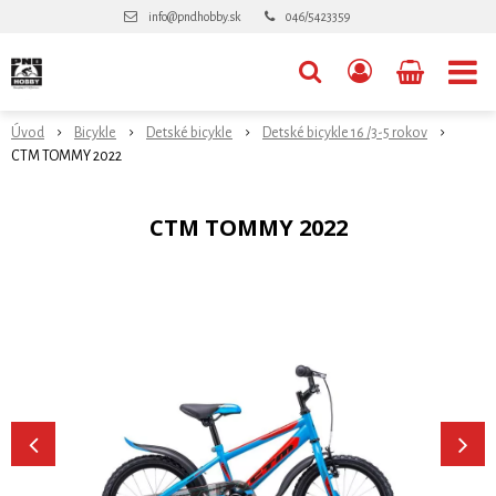
info@pndhobby.sk
046/5423359
Úvod
Bicykle
Detské bicykle
Detské bicykle 16 /3-5 rokov
CTM TOMMY 2022
CTM TOMMY 2022