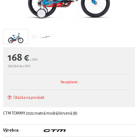
168
€
s DPH
136,59 €
bez DPH
Na opýtanie
Otázka na produkt
CTM TOMMY 2022 matná modrá/červená (8)
Výrobca: