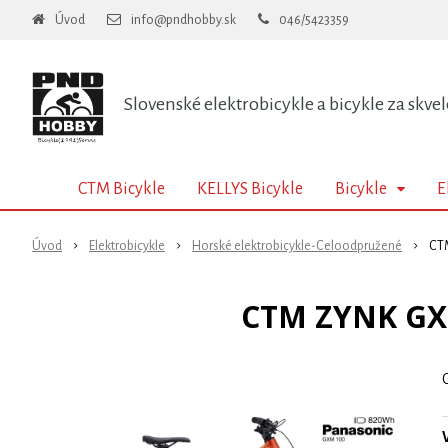
Úvod
info@pndhobby.sk
046/5423359
Slovenské elektrobicykle a bicykle za skvel
CTM Bicykle
KELLYS Bicykle
Bicykle
E
Úvod
Elektrobicykle
Horské elektrobicykle-Celoodpružené
CTM
CTM ZYNK GX P