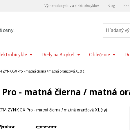
Výmena bicyklov a elektrobicyklov
Blog
Rez
é ceny.
lektrobicykle
Diely na Bicykel
Oblečenie
Do
 ZYNK GX Pro - matná čierna / matná oranžová XL (19)
ro - matná čierna / matná or
CTM ZYNK GX Pro - matná čierna / matná oranžová XL (19)
Výrobca: