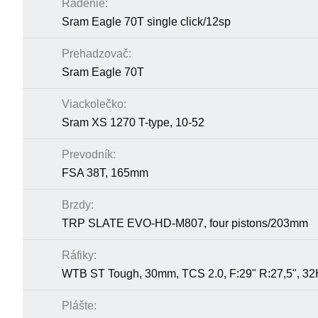
Radenie:
Sram Eagle 70T single click/12sp
Prehadzovač:
Sram Eagle 70T
Viackolečko:
Sram XS 1270 T-type, 10-52
Prevodník:
FSA 38T, 165mm
Brzdy:
TRP SLATE EVO-HD-M807, four pistons/203mm
Ráfiky:
WTB ST Tough, 30mm, TCS 2.0, F:29" R:27,5", 3
Plášte: