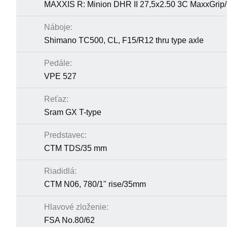
MAXXIS R: Minion DHR II 27,5x2.50 3C MaxxGrip
Náboje:
Shimano TC500, CL, F15/R12 thru type axle
Pedále:
VPE 527
Reťaz:
Sram GX T-type
Predstavec:
CTM TDS/35 mm
Riadidlá:
CTM N06, 780/1" rise/35mm
Hlavové zloženie:
FSA No.80/62