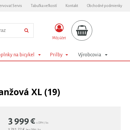
ervovať Servis
Tabuľka veľkostí
Kontakt
Obchodné podmienky
Môj účet
plnky na bicykel
Prilby
Výrobcovia
anžová XL (19)
3 999
€
s DPH / ks
3 251,22 €
bez DPH / ks