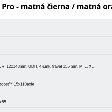
ro - matná čierna / matná or
 ICR, 12x148mm, UDH, 4-Link, travel 155 mm, M, L, XL
boost™ 15x110axle
0x55