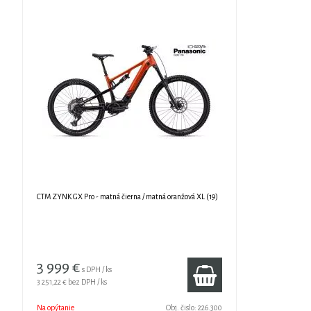
CTM ZYNK GX Pro - matná čierna / matná oranžová XL (19)
3 999 €
s DPH / ks
3 251,22 €
bez DPH / ks
Na opýtanie
Obj. čislo:
226.300