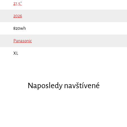
27,5"
2026
820wh
Panasonic
XL
Naposledy navštívené