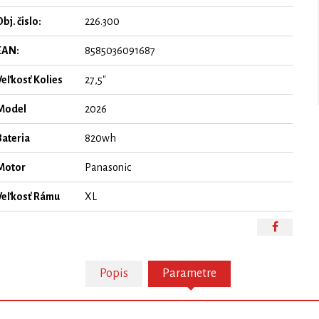
bj. čislo:
226.300
EAN:
8585036091687
Veľkosť Kolies
27,5"
Model
2026
Bateria
820wh
Motor
Panasonic
Veľkosť Rámu
XL
Popis
Parametre