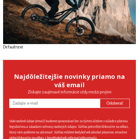
Default text
Najdôležitejšie novinky priamo na
váš email
Získajte zaujímavé informácie vždy medzi prvými
Odoberať
Vaše osobné údaje (email) budeme spracovávať len za týmto účelom v súlade s platnou
legislatívou a zásadami ochrany osobných údajov. Súhlas potvrdíte kliknutím na odkaz,
ktorý vám pošleme na váš email. Súhlas môžete kedykoľvek odvolať písomne, emailom
alebo kliknutím na odkaz z ktoréhokoľvek informačného emailu.