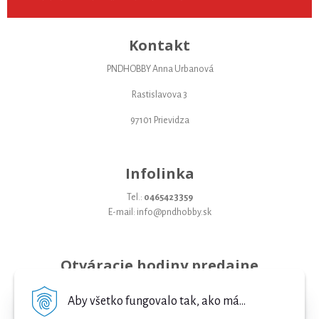
Kontakt
PNDHOBBY Anna Urbanová
Rastislavova 3
97101 Prievidza
Infolinka
Tel.:
0465423359
E-mail: info@pndhobby.sk
Otváracie hodiny predajne
Pondelok 09-17
Aby všetko fungovalo tak, ako má...
Utorok 09-17