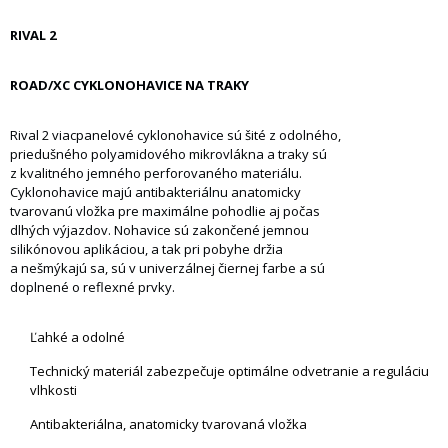
RIVAL 2
ROAD/XC CYKLONOHAVICE NA TRAKY
Rival 2 viacpanelové cyklonohavice sú šité z odolného,
priedušného polyamidového mikrovlákna a traky sú
z kvalitného jemného perforovaného materiálu.
Cyklonohavice majú antibakteriálnu anatomicky
tvarovanú vložka pre maximálne pohodlie aj počas
dlhých výjazdov. Nohavice sú zakončené jemnou
silikónovou aplikáciou, a tak pri pobyhe držia
a nešmýkajú sa, sú v univerzálnej čiernej farbe a sú
doplnené o reflexné prvky.
Ľahké a odolné
Technický materiál zabezpečuje optimálne odvetranie a reguláciu
vlhkosti
Antibakteriálna, anatomicky tvarovaná vložka