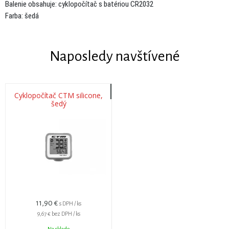
Balenie obsahuje: cyklopočítač s batériou CR2032
Farba: šedá
Naposledy navštívené
Cyklopočítač CTM silicone,
šedý
11,90 €
s DPH / ks
9,67 €
bez DPH / ks