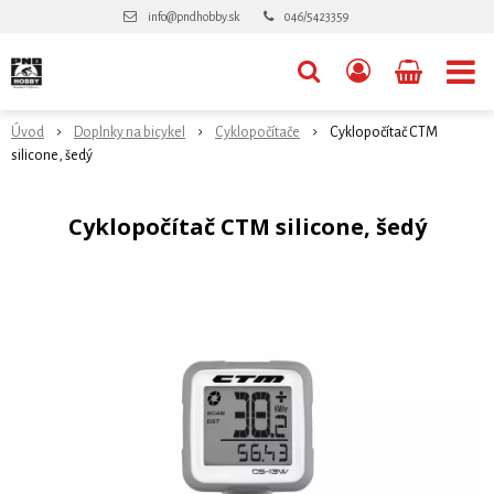
info@pndhobby.sk
046/5423359
Úvod
Doplnky na bicykel
Cyklopočítače
Cyklopočítač CTM
silicone, šedý
Cyklopočítač CTM silicone, šedý