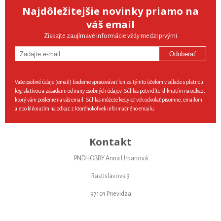
Najdôležitejšie novinky priamo na
váš email
Získajte zaujímavé informácie vždy medzi prvými
Odoberať
Vaše osobné údaje (email) budeme spracovávať len za týmto účelom v súlade s platnou
legislatívou a zásadami ochrany osobných údajov. Súhlas potvrdíte kliknutím na odkaz,
ktorý vám pošleme na váš email. Súhlas môžete kedykoľvek odvolať písomne, emailom
alebo kliknutím na odkaz z ktoréhokoľvek informačného emailu.
Kontakt
PNDHOBBY Anna Urbanová
Rastislavova 3
97101 Prievidza