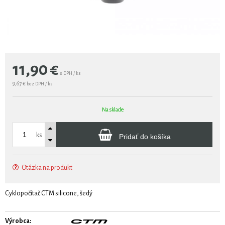
11,90
€
s DPH / ks
9,67 €
bez DPH / ks
Na sklade
ks
Pridať do košíka
Otázka na produkt
Cyklopočítač CTM silicone, šedý
Výrobca: