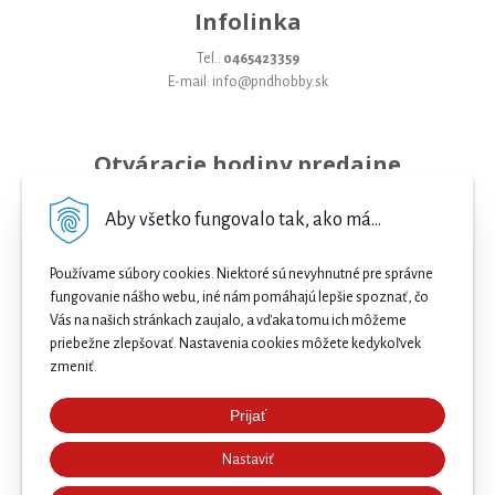
Infolinka
Tel.:
0465423359
E-mail: info@pndhobby.sk
Otváracie hodiny predajne
Pondelok 09-17
Aby všetko fungovalo tak, ako má...
Utorok 09-17
Používame súbory cookies. Niektoré sú nevyhnutné pre správne
Streda 09-17
fungovanie nášho webu, iné nám pomáhajú lepšie spoznať, čo
Vás na našich stránkach zaujalo, a vďaka tomu ich môžeme
Štvrtok 09-17
priebežne zlepšovať. Nastavenia cookies môžete kedykoľvek
Piatok 09-17
zmeniť.
Sobota 09-12
Prijať
Najnižšia cena .
Nedeľa Zatvorené
Nastaviť
Našli ste nižšiu cenu e-biku? Prekonáme ju! 🔥 Pošlite
nám ponuku a získajte ešte lepšiu cenu. 🚴⚡