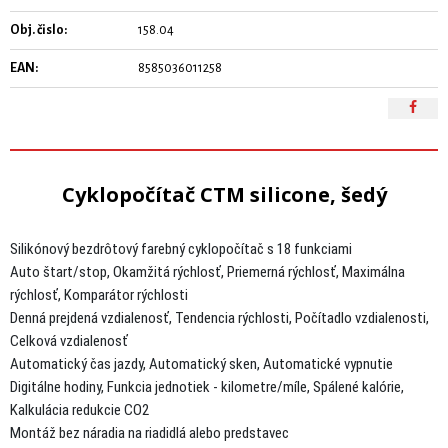
Obj. čislo:
158.04
EAN:
8585036011258
Cyklopočítač CTM silicone, šedý
Silikónový bezdrôtový farebný cyklopočítač s 18 funkciami
Auto štart/stop, Okamžitá rýchlosť, Priemerná rýchlosť, Maximálna
rýchlosť, Komparátor rýchlosti
Denná prejdená vzdialenosť, Tendencia rýchlosti, Počítadlo vzdialenosti,
Celková vzdialenosť
Automatický čas jazdy, Automatický sken, Automatické vypnutie
Digitálne hodiny, Funkcia jednotiek - kilometre/míle, Spálené kalórie,
Kalkulácia redukcie CO2
Montáž bez náradia na riadidlá alebo predstavec