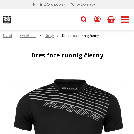
info@pndhobby.sk
046/5423359
Úvod
Oblečenie
Dresy
Dres foce runnig čierny
Dres foce runnig čierny