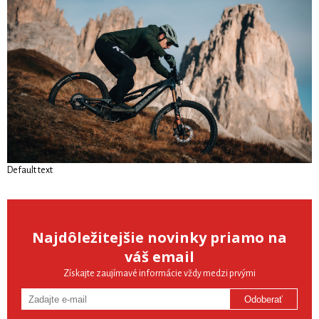
Default text
Najdôležitejšie novinky priamo na
váš email
Získajte zaujímavé informácie vždy medzi prvými
Odoberať