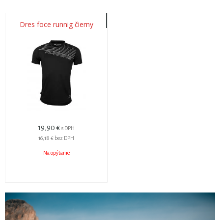
Dres foce runnig čierny
19,90 €
s DPH
16,18 €
bez DPH
Na opýtanie