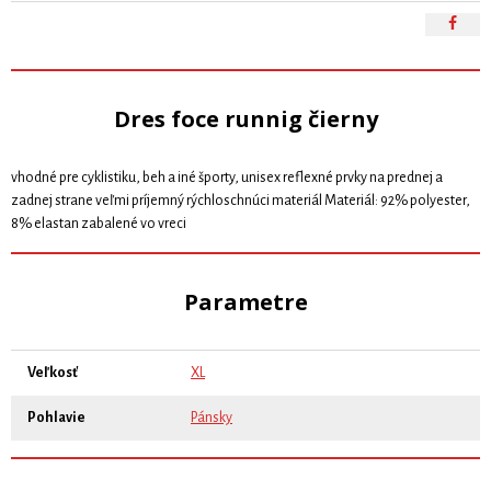
Dres foce runnig čierny
vhodné pre cyklistiku, beh a iné športy, unisex reflexné prvky na prednej a
zadnej strane veľmi príjemný rýchloschnúci materiál Materiál: 92% polyester,
8% elastan zabalené vo vreci
Parametre
Veľkosť
XL
Pohlavie
Pánsky