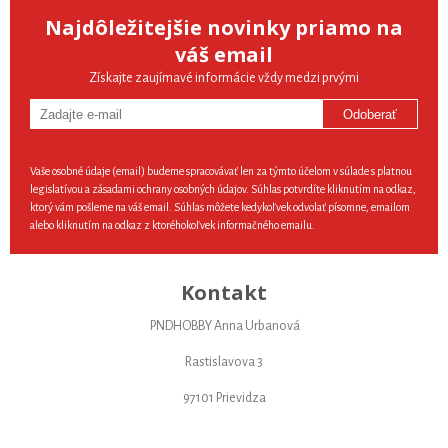
Najdôležitejšie novinky priamo na
váš email
Získajte zaujímavé informácie vždy medzi prvými
Odoberať
Vaše osobné údaje (email) budeme spracovávať len za týmto účelom v súlade s platnou
legislatívou a zásadami ochrany osobných údajov. Súhlas potvrdíte kliknutím na odkaz,
ktorý vám pošleme na váš email. Súhlas môžete kedykoľvek odvolať písomne, emailom
alebo kliknutím na odkaz z ktoréhokoľvek informačného emailu.
Kontakt
PNDHOBBY Anna Urbanová
Rastislavova 3
97101 Prievidza