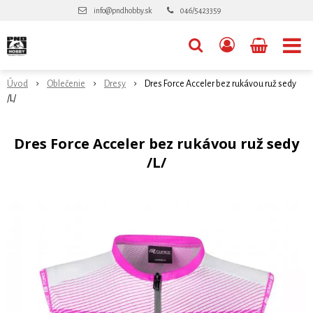
info@pndhobby.sk
046/5423359
Úvod
Oblečenie
Dresy
Dres Force Acceler bez rukávou ruž sedy
/L/
Dres Force Acceler bez rukávou ruž sedy
/L/