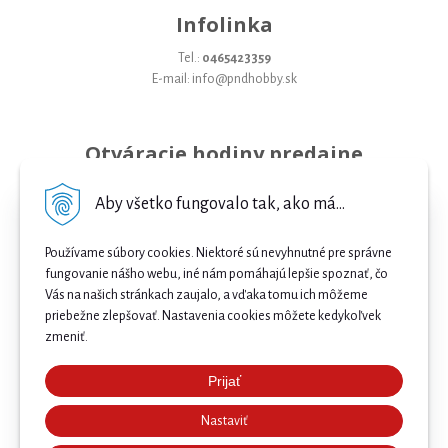
Infolinka
Tel.:
0465423359
E-mail: info@pndhobby.sk
Otváracie hodiny predajne
Pondelok 09-17
Aby všetko fungovalo tak, ako má...
Utorok 09-17
Používame súbory cookies. Niektoré sú nevyhnutné pre správne
Streda 09-17
fungovanie nášho webu, iné nám pomáhajú lepšie spoznať, čo
Vás na našich stránkach zaujalo, a vďaka tomu ich môžeme
Štvrtok 09-17
priebežne zlepšovať. Nastavenia cookies môžete kedykoľvek
Piatok 09-17
zmeniť.
Sobota 09-12
Prijať
Najnižšia cena .
Nedeľa Zatvorené
Nastaviť
Našli ste nižšiu cenu e-biku? Prekonáme ju! 🔥 Pošlite
nám ponuku a získajte ešte lepšiu cenu. 🚴⚡