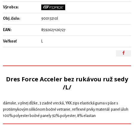
Výrobca:
Obj. čislo:
90013210l
EAN:
8592627126727
Veľkosť
L
Dres Force Acceler bez rukávou ruž sedy
/L/
dámske, v plnej dĺžke, 3 zadné vrecká, YKK zips elastická guma v páse s
protišmykovým silikónom bočné vetranie, reflexné prvky materiál: panel úloh
100% polyester bočné panely 92% polyester, 8% elastan