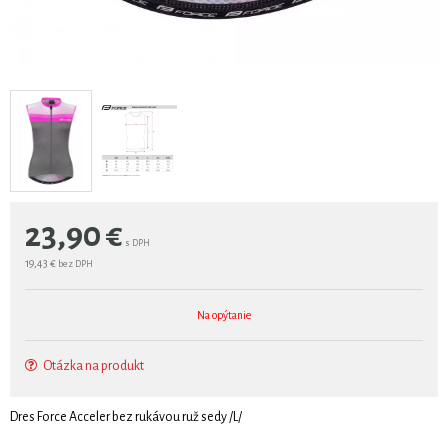
23,90
€
s DPH
19,43 €
bez DPH
Na opýtanie
Otázka na produkt
Dres Force Acceler bez rukávou ruž sedy /L/