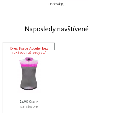
Obrázok (2)
Naposledy navštívené
Dres Force Acceler bez
rukávou ruž sedy /L/
23,90 €
s DPH
19,43 €
bez DPH