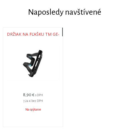
Naposledy navštívené
DRŽIAK NA FĽAŠKU TM GE-
8,90 €
s DPH
7,24 €
bez DPH
Na opýtanie