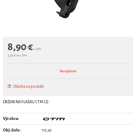
8,90
€
s DPH
7,24 €
bez DPH
Na opýtanie
Otázka na produkt
DRŽIAK NA FĽAŠKU CTM GE-
Výrobca:
Obj. čislo:
112,47