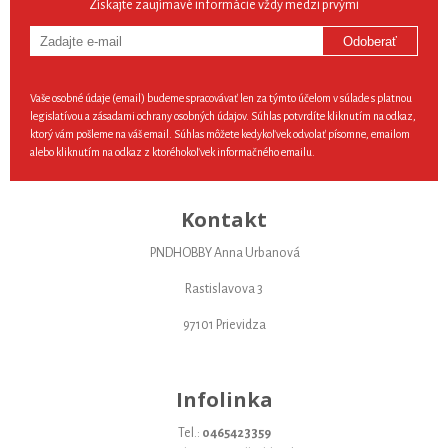
Získajte zaujímavé informácie vždy medzi prvými
Odoberať
Vaše osobné údaje (email) budeme spracovávať len za týmto účelom v súlade s platnou
legislatívou a zásadami ochrany osobných údajov. Súhlas potvrdíte kliknutím na odkaz,
ktorý vám pošleme na váš email. Súhlas môžete kedykoľvek odvolať písomne, emailom
alebo kliknutím na odkaz z ktoréhokoľvek informačného emailu.
Kontakt
PNDHOBBY Anna Urbanová
Rastislavova 3
97101 Prievidza
Infolinka
Tel.:
0465423359