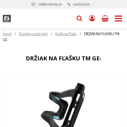
info@pndhobby.sk
046/5423359
Úvod
Doplnky na bicykel
Košík na fľašu
DRŽIAK NA FĽAŠKU TM
GE-
DRŽIAK NA FĽAŠKU TM GE-