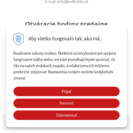
E-mail: info@pndhobby.sk
Otváracie hodiny predajne
Pondelok 09-17
Aby všetko fungovalo tak, ako má...
Utorok 09-17
Používame súbory cookies. Niektoré sú nevyhnutné pre správne
Streda 09-17
fungovanie nášho webu, iné nám pomáhajú lepšie spoznať, čo
Vás na našich stránkach zaujalo, a vďaka tomu ich môžeme
Štvrtok 09-17
priebežne zlepšovať. Nastavenia cookies môžete kedykoľvek
Piatok 09-17
zmeniť.
Sobota 09-12
Prijať
Najnižšia cena .
Nedeľa Zatvorené
Nastaviť
Našli ste nižšiu cenu e-biku? Prekonáme ju! 🔥 Pošlite
nám ponuku a získajte ešte lepšiu cenu. 🚴⚡
Odmietmuť
© 2026 Bicykle, E-bicykle a Servis Prievidza •
NextShop
&
e-shop Pohoda Connector
by
NextCom s.r.o.