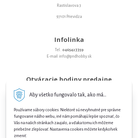
Rastislavova 3
97101 Prievidza
Infolinka
Tel.:
0465423359
E-mail: info@pndhobby.sk
Otváracie hodiny predajne
Pondelok 09-17
Aby všetko fungovalo tak, ako má...
Utorok 09-17
Používame súbory cookies. Niektoré sú nevyhnutné pre správne
Streda 09-17
fungovanie nášho webu, iné nám pomáhajú lepšie spoznať, čo
Vás na našich stránkach zaujalo, a vďaka tomu ich môžeme
Štvrtok 09-17
priebežne zlepšovať. Nastavenia cookies môžete kedykoľvek
Piatok 09-17
zmeniť.