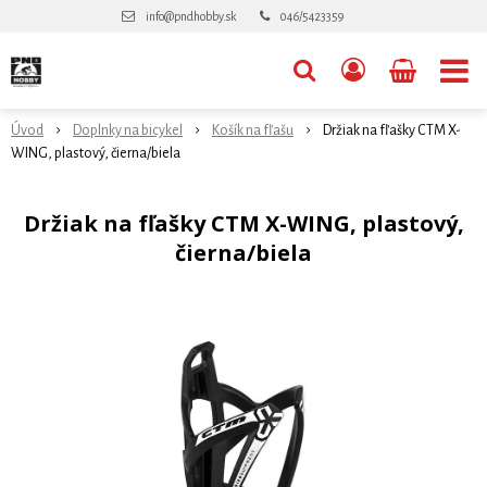
info@pndhobby.sk
046/5423359
Úvod
Doplnky na bicykel
Košík na fľašu
Držiak na fľašky CTM X-
WING, plastový, čierna/biela
Držiak na fľašky CTM X-WING, plastový,
čierna/biela