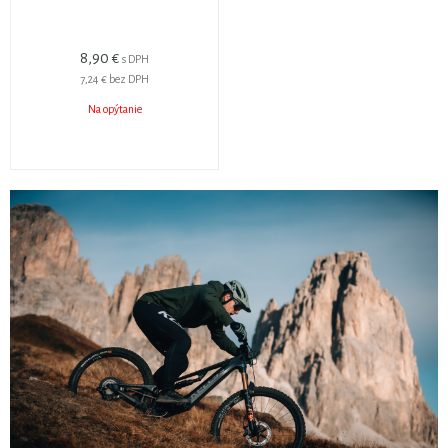
8,90 €
s DPH
7,24 €
bez DPH
Na opýtanie