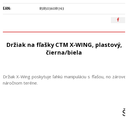
EAN:
8585036081763
Držiak na fľašky CTM X-WING, plastový,
čierna/biela
Držiak X-Wing poskytuje ľahkú manipuláciu s fľašou, no zároveň 
náročnom teréne.
Š