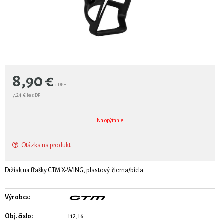
8,90
€
s DPH
7,24 €
bez DPH
Na opýtanie
Otázka na produkt
Držiak na fľašky CTM X-WING, plastový, čierna/biela
Výrobca:
Obj. čislo:
112,16