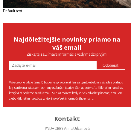
Default text
Najdôležitejšie novinky priamo na
váš email
Získajte zaujímavé informácie vždy medzi prvými
Odoberať
Vaše osobné údaje (email) budeme spracovávať len za týmto účelom v súlade s platnou
legislatívou a zásadami ochrany osobných údajov. Súhlas potvrdíte kliknutím na odkaz,
ktorý vám pošleme na váš email. Súhlas môžete kedykoľvek odvolať písomne, emailom
alebo kliknutím na odkaz z ktoréhokoľvek informačného emailu.
Kontakt
PNDHOBBY Anna Urbanová