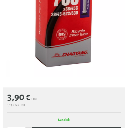
3,90
€
s DPH
3,17 €
bez DPH
Na sklade