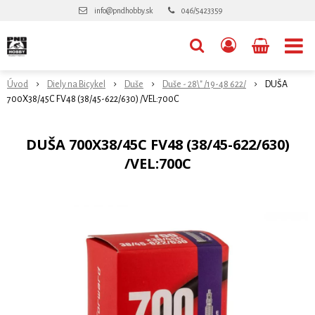
info@pndhobby.sk
046/5423359
Úvod
Diely na Bicykel
Duše
Duše - 28\" /19-48 622/
DUŠA
700X38/45C FV48 (38/45-622/630) /VEL:700C
DUŠA 700X38/45C FV48 (38/45-622/630)
/VEL:700C