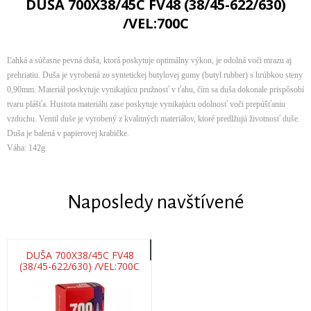
DUŠA 700X38/45C FV48 (38/45-622/630)
/VEL:700C
Ľahká a súčasne pevná duša, ktorá poskytuje optimálny výkon, je odolná voči mrazu aj
prehriatiu. Duša je vyrobená zo syntetickej butylovej gumy (butyl rubber) s hrúbkou steny
0,90mm. Materiál poskytuje vynikajúcu pružnosť v ťahu, čím sa duša dokonale prispôsobí
tvaru plášťa. Hustota materiálu zase poskytuje vynikajúcu odolnosť voči prepúšťaniu
vzduchu. Ventil duše je vyrobený z kvalitných materiálov, ktoré predlžujú životnosť duše.
Duša je balená v papierovej krabičke.
Váha: 142g
Naposledy navštívené
DUŠA 700X38/45C FV48
(38/45-622/630) /VEL:700C