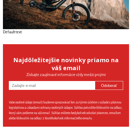
Default text
Najdôležitejšie novinky priamo na
váš email
Získajte zaujímavé informácie vždy medzi prvými
Odoberať
Vaše osobné údaje (email) budeme spracovávať len za týmto účelom v súlade s platnou
legislatívou a zásadami ochrany osobných údajov. Súhlas potvrdíte kliknutím na odkaz,
ktorý vám pošleme na váš email. Súhlas môžete kedykoľvek odvolať písomne, emailom
alebo kliknutím na odkaz z ktoréhokoľvek informačného emailu.