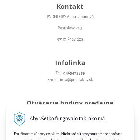
Kontakt
PNDHOBBY Anna Urbanová
Rastislavova 3
97101 Prievidza
Infolinka
Tel.:
0465423359
E-mail: info@pndhobby.sk
Otváracie hodiny predajne
Pondelok 09-17
Aby všetko fungovalo tak, ako má...
Utorok 09-17
Používame súbory cookies. Niektoré sú nevyhnutné pre správne
Streda 09-17