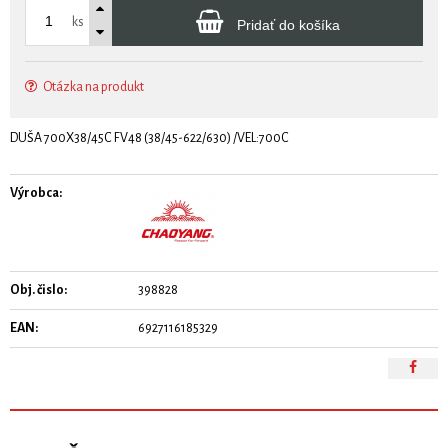
ks
Pridať do košíka
Otázka na produkt
DUŠA 700X38/45C FV48 (38/45-622/630) /VEL:700C
Výrobca:
Obj. čislo:
398828
EAN:
6927116185329