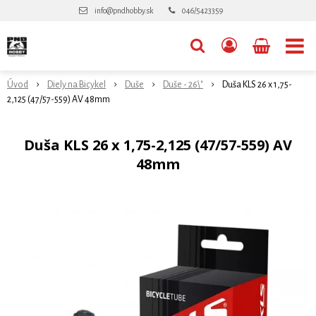
info@pndhobby.sk
046/5423359
Úvod
Diely na Bicykel
Duše
Duše - 26\"
Duša KLS 26 x 1,75-
2,125 (47/57-559) AV 48mm
Duša KLS 26 x 1,75-2,125 (47/57-559) AV
48mm