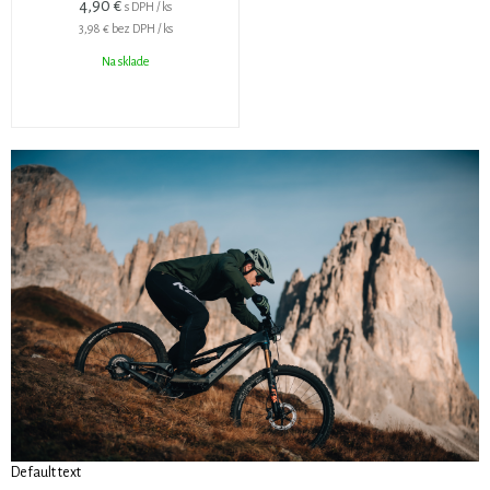
4,90 €
s DPH / ks
3,98 €
bez DPH / ks
Na sklade
Default text