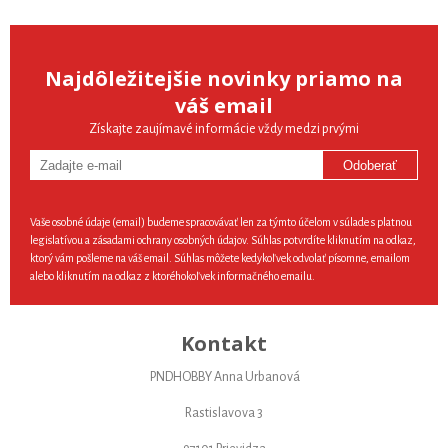
Najdôležitejšie novinky priamo na
váš email
Získajte zaujímavé informácie vždy medzi prvými
Odoberať
Vaše osobné údaje (email) budeme spracovávať len za týmto účelom v súlade s platnou
legislatívou a zásadami ochrany osobných údajov. Súhlas potvrdíte kliknutím na odkaz,
ktorý vám pošleme na váš email. Súhlas môžete kedykoľvek odvolať písomne, emailom
alebo kliknutím na odkaz z ktoréhokoľvek informačného emailu.
Kontakt
PNDHOBBY Anna Urbanová
Rastislavova 3