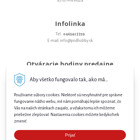
97101 Prievidza
Infolinka
Tel.:
0465423359
E-mail: info@pndhobby.sk
Otváracie hodiny predajne
Pondelok 09-17
Aby všetko fungovalo tak, ako má...
Utorok 09-17
Používame súbory cookies. Niektoré sú nevyhnutné pre správne
Streda 09-17
fungovanie nášho webu, iné nám pomáhajú lepšie spoznať, čo
Vás na našich stránkach zaujalo, a vďaka tomu ich môžeme
Štvrtok 09-17
priebežne zlepšovať. Nastavenia cookies môžete kedykoľvek
Piatok 09-17
zmeniť.
Sobota 09-12
Prijať
Najnižšia cena .