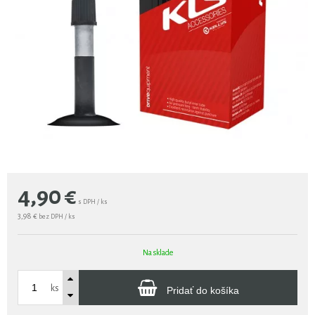
4,90
€
s DPH / ks
3,98 €
bez DPH / ks
Na sklade
ks
Pridať do košíka