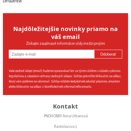
Default text
Najdôležitejšie novinky priamo na
váš email
Získajte zaujímavé informácie vždy medzi prvými
Odoberať
Vaše osobné údaje (email) budeme spracovávať len za týmto účelom v súlade s platnou
legislatívou a zásadami ochrany osobných údajov. Súhlas potvrdíte kliknutím na odkaz,
ktorý vám pošleme na váš email. Súhlas môžete kedykoľvek odvolať písomne, emailom
alebo kliknutím na odkaz z ktoréhokoľvek informačného emailu.
Kontakt
PNDHOBBY Anna Urbanová
Rastislavova 3