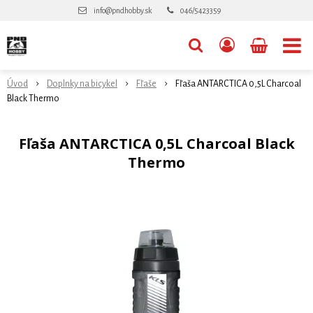
info@pndhobby.sk
046/5423359
Úvod
Doplnky na bicykel
Fľaše
Fľaša ANTARCTICA 0,5L Charcoal
Black Thermo
Fľaša ANTARCTICA 0,5L Charcoal Black
Thermo