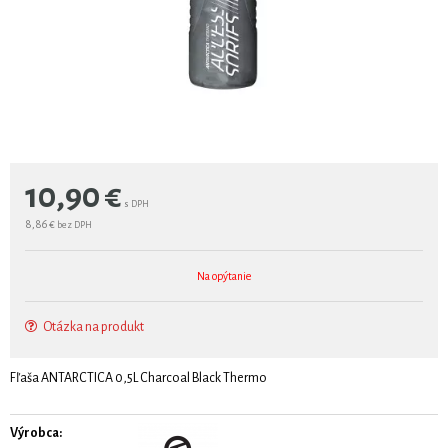
10,90
€
s DPH
8,86 €
bez DPH
Na opýtanie
Otázka na produkt
Fľaša ANTARCTICA 0,5L Charcoal Black Thermo
Výrobca: