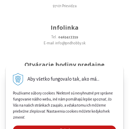
97101 Prievidza
Infolinka
Tel.:
0465423359
E-mail: info@pndhobby.sk
Otváracie hodiny predajne
Pondelok 09-17
Aby všetko fungovalo tak, ako má...
Utorok 09-17
Používame súbory cookies. Niektoré sú nevyhnutné pre správne
Streda 09-17
fungovanie nášho webu, iné nám pomáhajú lepšie spoznať, čo
Vás na našich stránkach zaujalo, a vďaka tomu ich môžeme
Štvrtok 09-17
priebežne zlepšovať. Nastavenia cookies môžete kedykoľvek
Piatok 09-17
zmeniť.
Sobota 09-12