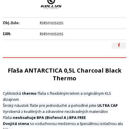
Obj. čislo:
8585019352255
EAN:
8585019352255
Fľaša ANTARCTICA 0,5L Charcoal Black
Thermo
Cyklistická
thermo
fľaša s flexibilným telom a originálnym KLS
dizajnom
Široký náustok fľaše pre jednoduché a pohodlné pitie
ULTRA CAP
Vyrobená z kvalitných a zdravotne nezávadných materiálov
Fľaša
neobsahuje BPA (Bisfenol A ) BPA FREE
Dvojitá stena
so vzduchovou medzerou a špeciálnou izolačnou alu