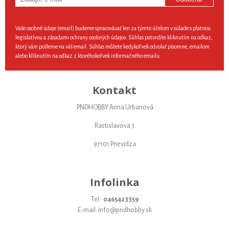
Vaše osobné údaje (email) budeme spracovávať len za týmto účelom v súlade s platnou
legislatívou a zásadami ochrany osobných údajov. Súhlas potvrdíte kliknutím na odkaz,
ktorý vám pošleme na váš email. Súhlas môžete kedykoľvek odvolať písomne, emailom
alebo kliknutím na odkaz z ktoréhokoľvek informačného emailu.
Kontakt
PNDHOBBY Anna Urbanová
Rastislavova 3
97101 Prievidza
Infolinka
Tel.:
0465423359
E-mail: info@pndhobby.sk