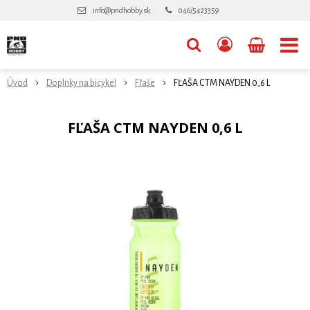
info@pndhobby.sk
046/5423359
Úvod
Doplnky na bicykel
Fľaše
FĽAŠA CTM NAYDEN 0,6 L
FĽAŠA CTM NAYDEN 0,6 L