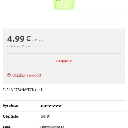
4,99
€
s DPH / ks
4,06 €
bez DPH / ks
Na opýtanie
Otázka na produkt
FĽAŠA CTM NAYDEN 0,6 L
Výrobca:
Obj. čislo:
109,35
EAN:
8585036039559