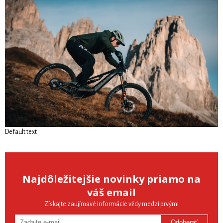
Default text
Najdôležitejšie novinky priamo na
váš email
Získajte zaujímavé informácie vždy medzi prvými
Odoberať