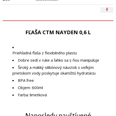
FĽAŠA CTM NAYDEN 0,6 L
Priehľadná fľaša z flexibilného plastu
Dobre sedí v ruke a ľahko sa s ňou manipuluje
Široký a mäkký silikónový náustok s veľkým
prietokom vody poskytuje okamžitú hydratáciu
BPA free
Objem: 600ml
Farba: limetková
Naposledy navštívené