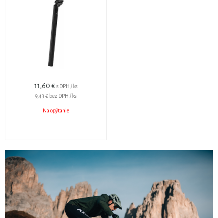
11,60 €
s DPH / ks
9,43 €
bez DPH / ks
Na opýtanie