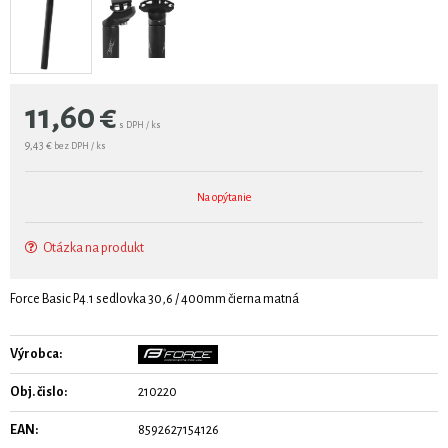
11,60
€
s DPH / ks
9,43 €
bez DPH / ks
Na opýtanie
Otázka na produkt
Force Basic P4.1 sedlovka 30,6 / 400mm čierna matná
Výrobca:
Obj. čislo:
210220
EAN:
8592627154126