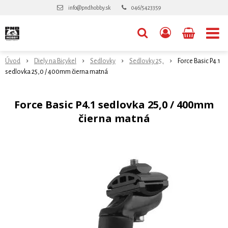
info@pndhobby.sk
046/5423359
Úvod
Diely na Bicykel
Sedlovky
Sedlovky 25,
Force Basic P4.1
sedlovka 25,0 / 400mm čierna matná
Force Basic P4.1 sedlovka 25,0 / 400mm
čierna matná