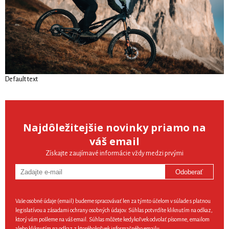
Default text
Najdôležitejšie novinky priamo na
váš email
Získajte zaujímavé informácie vždy medzi prvými
Odoberať
Vaše osobné údaje (email) budeme spracovávať len za týmto účelom v súlade s platnou
legislatívou a zásadami ochrany osobných údajov. Súhlas potvrdíte kliknutím na odkaz,
ktorý vám pošleme na váš email. Súhlas môžete kedykoľvek odvolať písomne, emailom
alebo kliknutím na odkaz z ktoréhokoľvek informačného emailu.