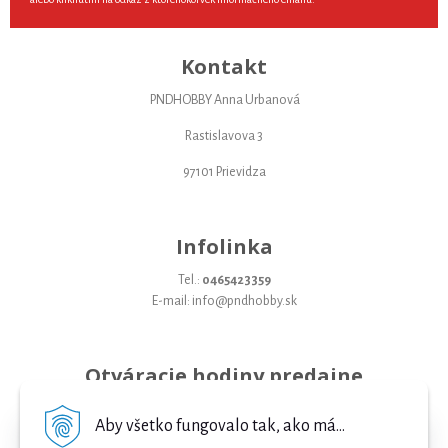
Kontakt
PNDHOBBY Anna Urbanová
Rastislavova 3
97101 Prievidza
Infolinka
Tel.:
0465423359
E-mail: info@pndhobby.sk
Otváracie hodiny predajne
Pondelok 09-17
Aby všetko fungovalo tak, ako má...
Utorok 09-17