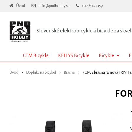
Úvod
info@pndhobby.sk
046/5423359
Slovenské elektrobicykle a bicykle za skvel
CTM Bicykle
KELLYS Bicykle
Bicykle
E
Úvod
Doplnky na bicykel
Brašne
FORCE brašňa rámová TRINITY,
FOR