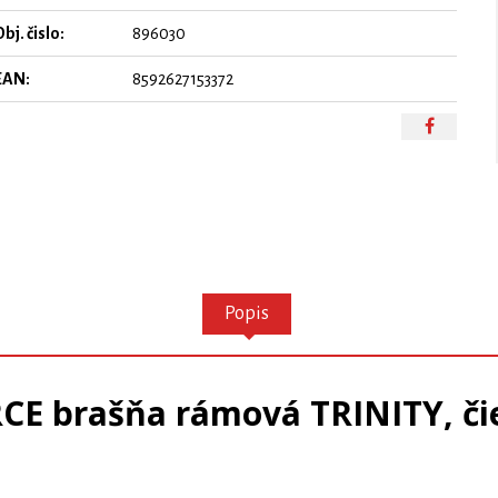
bj. čislo:
896030
EAN:
8592627153372
Popis
CE brašňa rámová TRINITY, či