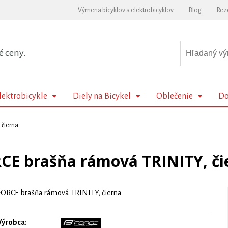
Výmena bicyklov a elektrobicyklov
Blog
Rez
é ceny.
lektrobicykle
Diely na Bicykel
Oblečenie
Do
 čierna
CE brašňa rámová TRINITY, či
FORCE brašňa rámová TRINITY, čierna
Výrobca: