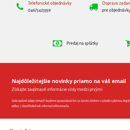
Telefonické objednávky
Doprava zada
046/5423359
pre objednávky
Predaj na splátky
Najdôležitejšie novinky priamo na váš email
Získajte zaujímavé informácie vždy medzi prvými
Vaše osobné údaje (email) budeme spracovávať len za týmto účelom v súlade s platnou legis
odkaz z ktoréhokoľvek informačného emailu.