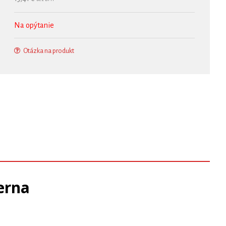
Na opýtanie
Otázka na produkt
erna