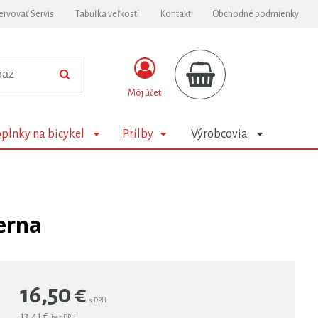
ervovať Servis
Tabuľka veľkostí
Kontakt
Obchodné podmienky
Môj účet
plnky na bicykel
Prilby
Výrobcovia
erna
16,50
€
s DPH
13,41 €
bez DPH