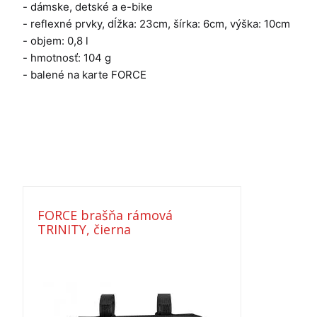
- dámske, detské a e-bike
- reflexné prvky, dĺžka: 23cm, šírka: 6cm, výška: 10cm
- objem: 0,8 l
- hmotnosť: 104 g
- balené na karte FORCE
FORCE brašňa rámová
TRINITY, čierna