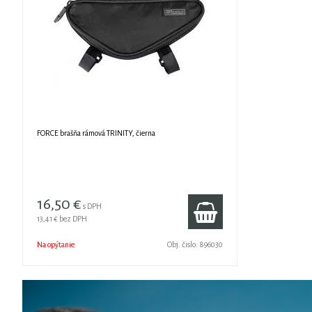
FORCE brašňa rámová TRINITY, čierna
16,50 €
s DPH
13,41 €
bez DPH
Na opýtanie
Obj. čislo:
896030