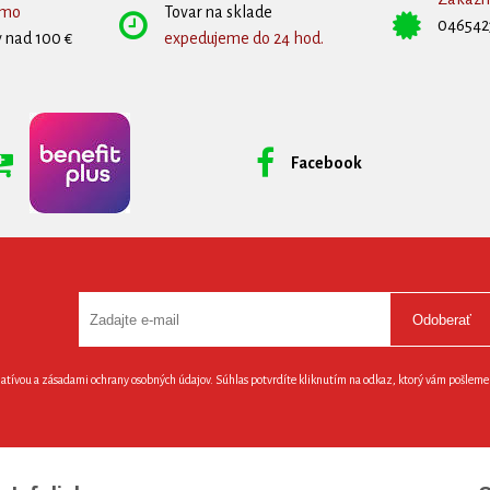
rmo
Tovar na sklade
046542
 nad 100 €
expedujeme do 24 hod.
Facebook
Odoberať
latívou a zásadami ochrany osobných údajov. Súhlas potvrdíte kliknutím na odkaz, ktorý vám pošlem