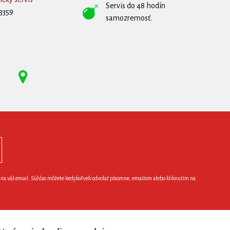
Servis do 48 hodín
3359
samozremosť.
e na váš email. Súhlas môžete kedykoľvek odvolať písomne, emailom alebo kliknutím na