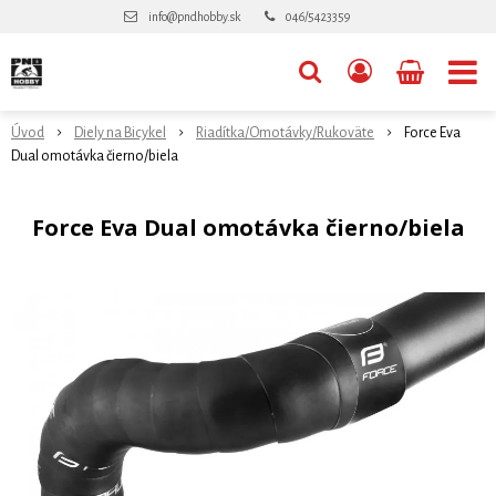
info@pndhobby.sk
046/5423359
Úvod
Diely na Bicykel
Riadítka/Omotávky/Rukoväte
Force Eva
Dual omotávka čierno/biela
Force Eva Dual omotávka čierno/biela