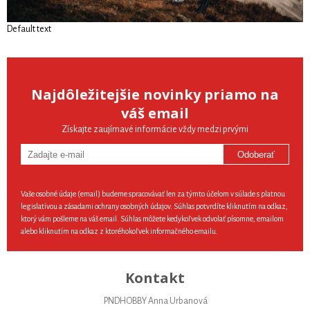
Default text
Najdôležitejšie novinky priamo na
váš email
Získajte zaujímavé informácie vždy medzi prvými
Odoberať
Vaše osobné údaje (email) budeme spracovávať len za týmto účelom v súlade s platnou
legislatívou a zásadami ochrany osobných údajov. Súhlas potvrdíte kliknutím na odkaz,
ktorý vám pošleme na váš email. Súhlas môžete kedykoľvek odvolať písomne, emailom
alebo kliknutím na odkaz z ktoréhokoľvek informačného emailu.
Kontakt
PNDHOBBY Anna Urbanová