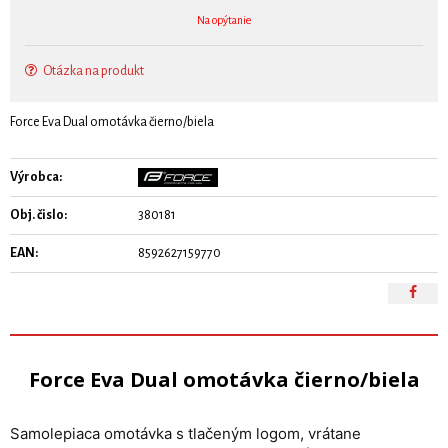
Na opýtanie
Otázka na produkt
Force Eva Dual omotávka čierno/biela
Výrobca:
Obj. čislo:
380181
EAN:
8592627159770
Force Eva Dual omotávka čierno/biela
Samolepiaca omotávka s tlačeným logom, vrátane