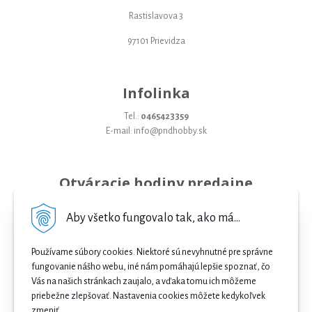
Rastislavova 3
97101 Prievidza
Infolinka
Tel.:
0465423359
E-mail: info@pndhobby.sk
Otváracie hodiny predajne
Pondelok 09-17
Aby všetko fungovalo tak, ako má...
Utorok 09-17
Používame súbory cookies. Niektoré sú nevyhnutné pre správne
Streda 09-17
fungovanie nášho webu, iné nám pomáhajú lepšie spoznať, čo
Vás na našich stránkach zaujalo, a vďaka tomu ich môžeme
Štvrtok 09-17
priebežne zlepšovať. Nastavenia cookies môžete kedykoľvek
Piatok 09-17
zmeniť.