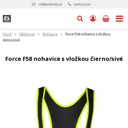
info@pndhobby.sk
046/5423359
Úvod
Oblečenie
Nohavice
Force F58 nohavice s vložkou
čierno/sivé
Force F58 nohavice s vložkou čierno/sivé