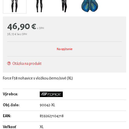
46,90
€
s DPH
38,13 €
bez DPH
Na opýtanie
Otázka na produkt
Force F58 nohavice s vložkou čierno/sivé (XL)
Výrobca:
Obj. čislo:
90042-XL
EAN:
8592627104718
Veľkosť
XL