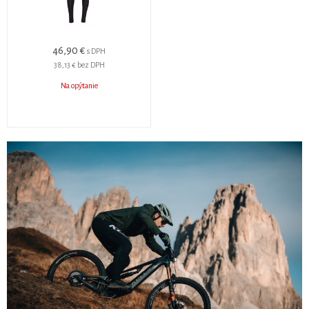
46,90 €
s DPH
38,13 €
bez DPH
Na opýtanie