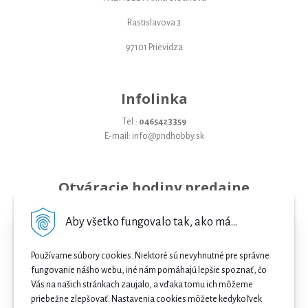
Rastislavova 3
97101 Prievidza
Infolinka
Tel.:
0465423359
E-mail: info@pndhobby.sk
Otváracie hodiny predajne
Pondelok 09-17
Aby všetko fungovalo tak, ako má...
Utorok 09-17
Používame súbory cookies. Niektoré sú nevyhnutné pre správne
Streda 09-17
fungovanie nášho webu, iné nám pomáhajú lepšie spoznať, čo
Vás na našich stránkach zaujalo, a vďaka tomu ich môžeme
Štvrtok 09-17
priebežne zlepšovať. Nastavenia cookies môžete kedykoľvek