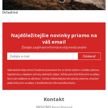
Default text
Najdôležitejšie novinky priamo na
váš email
Získajte zaujímavé informácie vždy medzi prvými
Odoberať
Vaše osobné údaje (email) budeme spracovávať len za týmto účelom v súlade s platnou
legislatívou a zásadami ochrany osobných údajov. Súhlas potvrdíte kliknutím na odkaz,
ktorý vám pošleme na váš email. Súhlas môžete kedykoľvek odvolať písomne, emailom
alebo kliknutím na odkaz z ktoréhokoľvek informačného emailu.
Kontakt
PNDHOBBY Anna Urbanová