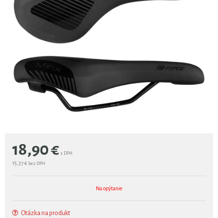
18,90
€
s DPH
15,37 €
bez DPH
Na opýtanie
Otázka na produkt