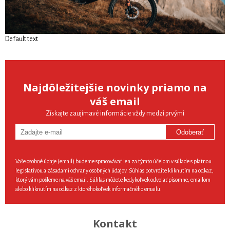
Default text
Najdôležitejšie novinky priamo na
váš email
Získajte zaujímavé informácie vždy medzi prvými
Odoberať
Vaše osobné údaje (email) budeme spracovávať len za týmto účelom v súlade s platnou
legislatívou a zásadami ochrany osobných údajov. Súhlas potvrdíte kliknutím na odkaz,
ktorý vám pošleme na váš email. Súhlas môžete kedykoľvek odvolať písomne, emailom
alebo kliknutím na odkaz z ktoréhokoľvek informačného emailu.
Kontakt