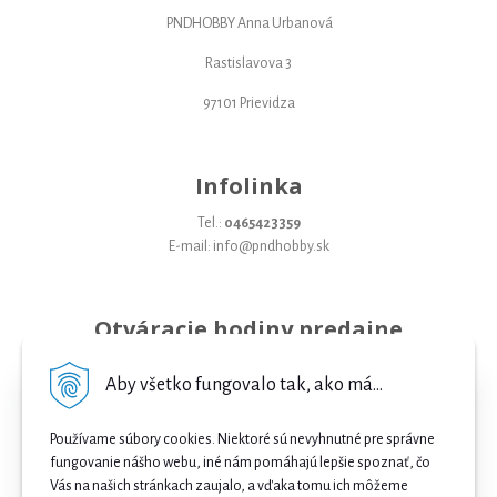
PNDHOBBY Anna Urbanová
Rastislavova 3
97101 Prievidza
Infolinka
Tel.:
0465423359
E-mail: info@pndhobby.sk
Otváracie hodiny predajne
Pondelok 09-17
Aby všetko fungovalo tak, ako má...
Utorok 09-17
Používame súbory cookies. Niektoré sú nevyhnutné pre správne
Streda 09-17
fungovanie nášho webu, iné nám pomáhajú lepšie spoznať, čo
Vás na našich stránkach zaujalo, a vďaka tomu ich môžeme
Štvrtok 09-17