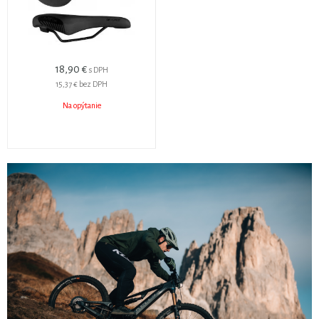
18,90 €
s DPH
15,37 €
bez DPH
Na opýtanie