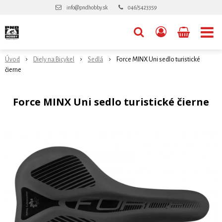
info@pndhobby.sk
046/5423359
Úvod
Diely na Bicykel
Sedlá
Force MINX Uni sedlo turistické
čierne
Force MINX Uni sedlo turistické čierne