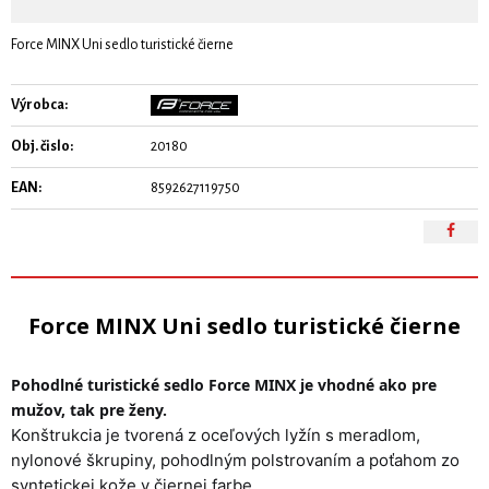
Force MINX Uni sedlo turistické čierne
Výrobca:
Obj. čislo:
20180
EAN:
8592627119750
Force MINX Uni sedlo turistické čierne
Pohodlné turistické sedlo Force MINX je vhodné ako pre
mužov, tak pre ženy.
Konštrukcia je tvorená z oceľových lyžín s meradlom,
nylonové škrupiny, pohodlným polstrovaním a poťahom zo
syntetickej kože v čiernej farbe.