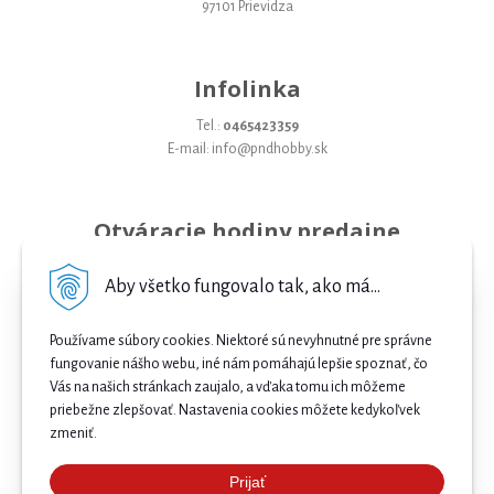
97101 Prievidza
Infolinka
Tel.:
0465423359
E-mail: info@pndhobby.sk
Otváracie hodiny predajne
Pondelok 09-17
Aby všetko fungovalo tak, ako má...
Utorok 09-17
Používame súbory cookies. Niektoré sú nevyhnutné pre správne
Streda 09-17
fungovanie nášho webu, iné nám pomáhajú lepšie spoznať, čo
Štvrtok 09-17
Vás na našich stránkach zaujalo, a vďaka tomu ich môžeme
priebežne zlepšovať. Nastavenia cookies môžete kedykoľvek
Piatok 09-17
zmeniť.
Sobota 09-12
Prijať
Najnižšia cena .