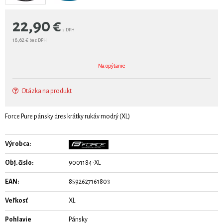
22,90
€
s DPH
18,62 €
bez DPH
Na opýtanie
Otázka na produkt
Force Pure pánsky dres krátky rukáv modrý (XL)
Výrobca:
Obj. čislo:
9001184-XL
EAN:
8592627161803
Veľkosť
XL
Pohlavie
Pánsky