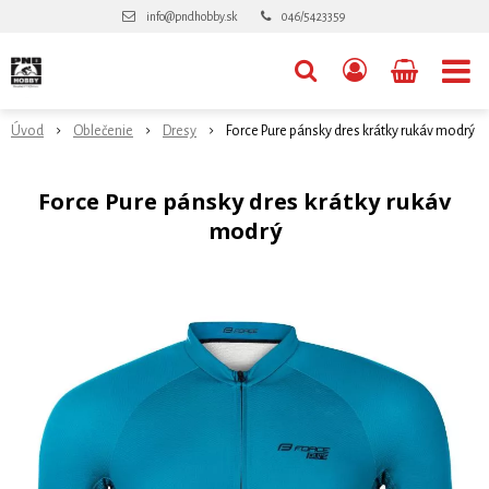
info@pndhobby.sk
046/5423359
Úvod
Oblečenie
Dresy
Force Pure pánsky dres krátky rukáv modrý
Force Pure pánsky dres krátky rukáv
modrý