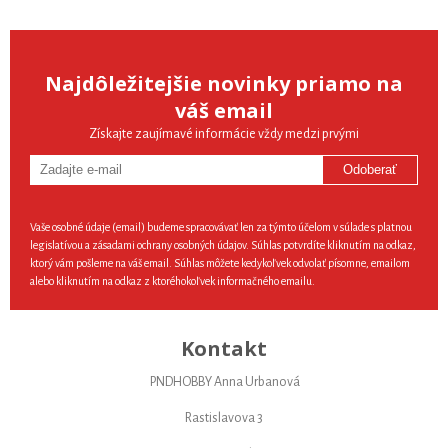
Najdôležitejšie novinky priamo na
váš email
Získajte zaujímavé informácie vždy medzi prvými
Odoberať
Vaše osobné údaje (email) budeme spracovávať len za týmto účelom v súlade s platnou
legislatívou a zásadami ochrany osobných údajov. Súhlas potvrdíte kliknutím na odkaz,
ktorý vám pošleme na váš email. Súhlas môžete kedykoľvek odvolať písomne, emailom
alebo kliknutím na odkaz z ktoréhokoľvek informačného emailu.
Kontakt
PNDHOBBY Anna Urbanová
Rastislavova 3