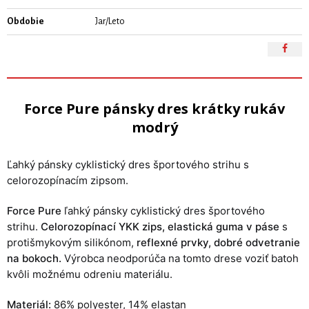
Obdobie
Jar/Leto
Force Pure pánsky dres krátky rukáv
modrý
Ľahký pánsky cyklistický dres športového strihu s
celorozopínacím zipsom.
Force Pure
ľahký pánsky cyklistický dres športového
strihu.
Celorozopínací YKK zips,
elastická guma v páse
s
protišmykovým silikónom,
reflexné prvky, dobré odvetranie
na bokoch.
Výrobca neodporúča na tomto drese voziť batoh
kvôli možnému odreniu materiálu.
Materiál:
86% polyester, 14% elastan