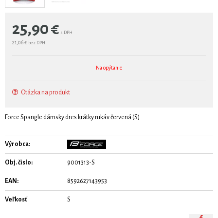
25,90
€
s DPH
21,06 €
bez DPH
Na opýtanie
Otázka na produkt
Force Spangle dámsky dres krátky rukáv červená (S)
Výrobca:
Obj. čislo:
9001313-S
EAN:
8592627143953
Veľkosť
S