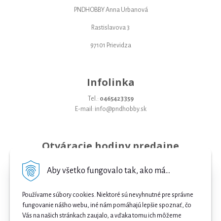
PNDHOBBY Anna Urbanová
Rastislavova 3
97101 Prievidza
Infolinka
Tel.:
0465423359
E-mail: info@pndhobby.sk
Otváracie hodiny predajne
Pondelok 09-17
Aby všetko fungovalo tak, ako má...
Utorok 09-17
Používame súbory cookies. Niektoré sú nevyhnutné pre správne
Streda 09-17
fungovanie nášho webu, iné nám pomáhajú lepšie spoznať, čo
Štvrtok 09-17
Vás na našich stránkach zaujalo, a vďaka tomu ich môžeme