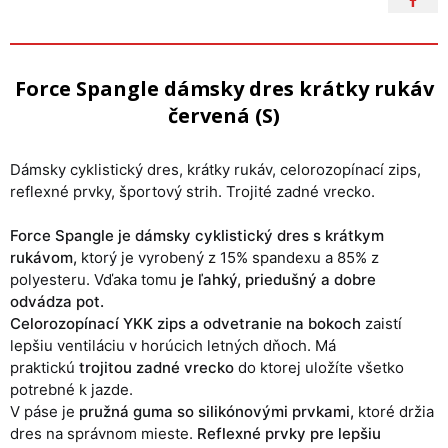
Force Spangle dámsky dres krátky rukáv
červená (S)
Dámsky cyklistický dres, krátky rukáv, celorozopínací zips,
reflexné prvky, športový strih. Trojité zadné vrecko.
Force Spangle je dámsky cyklistický dres s krátkym
rukávom,
ktorý je vyrobený z 15% spandexu a 85% z
polyesteru. Vďaka tomu
je ľahký, priedušný a dobre
odvádza pot.
Celorozopínací YKK zips a odvetranie na bokoch
zaistí
lepšiu ventiláciu v horúcich letných dňoch. Má
praktickú
trojitou zadné vrecko
do ktorej uložíte všetko
potrebné k jazde.
V páse je
pružná guma so silikónovými prvkami,
ktoré držia
dres na správnom mieste.
Reflexné prvky pre lepšiu