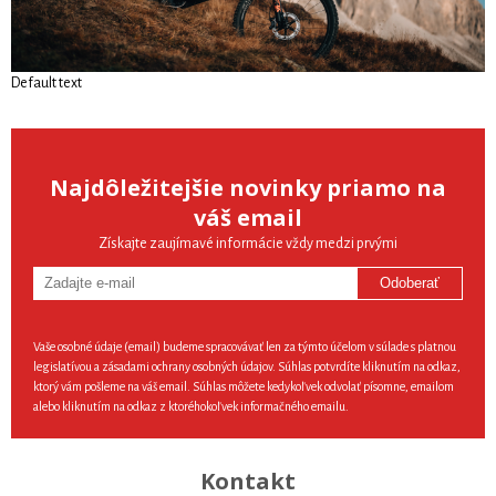
Default text
Najdôležitejšie novinky priamo na
váš email
Získajte zaujímavé informácie vždy medzi prvými
Odoberať
Vaše osobné údaje (email) budeme spracovávať len za týmto účelom v súlade s platnou
legislatívou a zásadami ochrany osobných údajov. Súhlas potvrdíte kliknutím na odkaz,
ktorý vám pošleme na váš email. Súhlas môžete kedykoľvek odvolať písomne, emailom
alebo kliknutím na odkaz z ktoréhokoľvek informačného emailu.
Kontakt