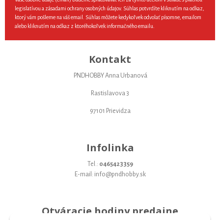
legislatívou a zásadami ochrany osobných údajov. Súhlas potvrdíte kliknutím na odkaz,
ktorý vám pošleme na váš email. Súhlas môžete kedykoľvek odvolať písomne, emailom
alebo kliknutím na odkaz z ktoréhokoľvek informačného emailu.
Kontakt
PNDHOBBY Anna Urbanová
Rastislavova 3
97101 Prievidza
Infolinka
Tel.:
0465423359
E-mail: info@pndhobby.sk
Otváracie hodiny predajne