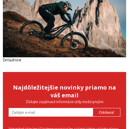
Default text
Najdôležitejšie novinky priamo na
váš email
Získajte zaujímavé informácie vždy medzi prvými
Odoberať
Vaše osobné údaje (email) budeme spracovávať len za týmto účelom v súlade s platnou