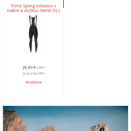
Force Spring nohavice s
trakmi a vložkou čierne (XL)
39,90 €
s DPH
32,44 €
bez DPH
Na opýtanie