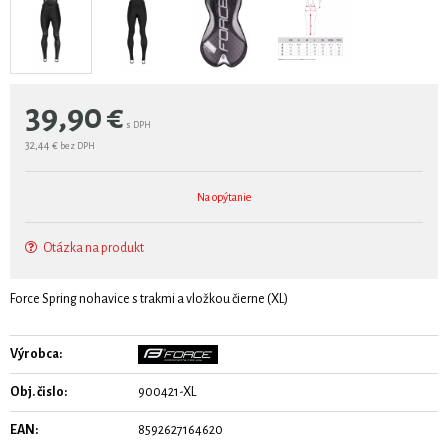
39,90
€
s DPH
32,44 €
bez DPH
Na opýtanie
Otázka na produkt
Force Spring nohavice s trakmi a vložkou čierne (XL)
Výrobca:
Obj. čislo:
900421-XL
EAN:
8592627164620