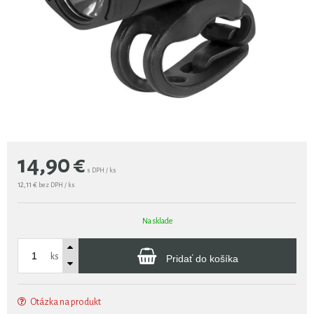
14,90
€
s DPH / ks
12,11 €
bez DPH / ks
Na sklade
ks
Pridať do košíka
Otázka na produkt