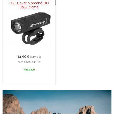
FORCE svetlo predné DOT
USB, čierne
14,90 €
s DPH / ks
12,11 €
bez DPH / ks
Na sklade