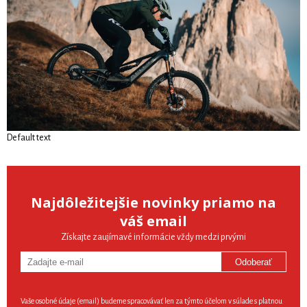
Default text
Najdôležitejšie novinky priamo na
váš email
Získajte zaujímavé informácie vždy medzi prvými
Odoberať
Vaše osobné údaje (email) budeme spracovávať len za týmto účelom v súlade s platnou