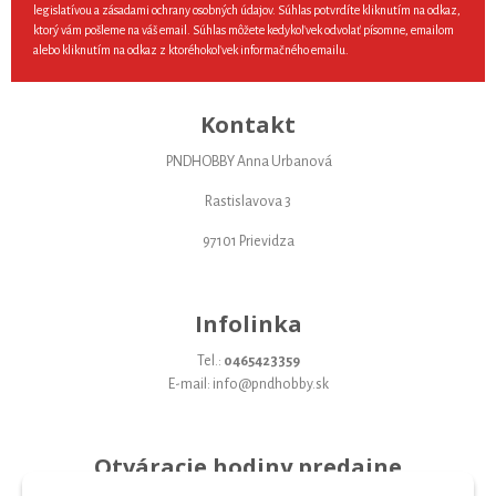
legislatívou a zásadami ochrany osobných údajov. Súhlas potvrdíte kliknutím na odkaz,
ktorý vám pošleme na váš email. Súhlas môžete kedykoľvek odvolať písomne, emailom
alebo kliknutím na odkaz z ktoréhokoľvek informačného emailu.
Kontakt
PNDHOBBY Anna Urbanová
Rastislavova 3
97101 Prievidza
Infolinka
Tel.:
0465423359
E-mail: info@pndhobby.sk
Otváracie hodiny predajne