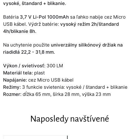
vysoké, štandard + blikanie.
Batéria
3,7 V Li-Pol 1000mAh
sa ľahko nabije cez Micro
USB kábel. Výdrž batérie:
vysoký režim 2h/štandard
4h/blikanie 8h.
Na uchytenie použite
univerzálny silikónový držiak na
riadidlá 22,2 - 31,8 mm.
Výkon / svietivosť:
300 LM
Materiál tela:
plast
Napájanie:
cez Micro USB kábel
Režimy:
3 funkcie svietenia: vysoké / štandard + blikanie
Rozmer:
dĺžka 65 mm, šírka 28 mm, výška 23 mm
Naposledy navštívené