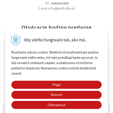
Tel.:
0465423359
E-mail: info@pndhobby.sk
Otváracie hodiny predajne
Pondelok 09-17
Aby všetko fungovalo tak, ako má...
Utorok 09-17
Používame súbory cookies. Niektoré sú nevyhnutné pre správne
Streda 09-17
fungovanie nášho webu, iné nám pomáhajú lepšie spoznať, čo
Vás na našich stránkach zaujalo, a vďaka tomu ich môžeme
Štvrtok 09-17
priebežne zlepšovať. Nastavenia cookies môžete kedykoľvek
Piatok 09-17
zmeniť.
Sobota 09-12
Prijať
Najnižšia cena .
Nedeľa Zatvorené
Nastaviť
Našli ste nižšiu cenu e-biku? Prekonáme ju! 🔥 Pošlite
nám ponuku a získajte ešte lepšiu cenu. 🚴⚡
Odmietmuť
© 2026 Bicykle, E-bicykle a Servis Prievidza •
NextShop
&
e-shop Pohoda Connector
by