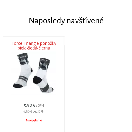
Naposledy navštívené
Force Triangle ponožky
biela-šedá-čierna
5,90 €
s DPH
4,80 €
bez DPH
Na opýtanie