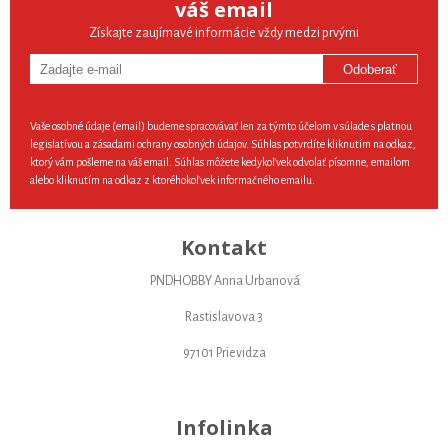
váš email
Získajte zaujímavé informácie vždy medzi prvými
Odoberať
Vaše osobné údaje (email) budeme spracovávať len za týmto účelom v súlade s platnou
legislatívou a zásadami ochrany osobných údajov. Súhlas potvrdíte kliknutím na odkaz,
ktorý vám pošleme na váš email. Súhlas môžete kedykoľvek odvolať písomne, emailom
alebo kliknutím na odkaz z ktoréhokoľvek informačného emailu.
Kontakt
PNDHOBBY Anna Urbanová
Rastislavova 3
97101 Prievidza
Infolinka