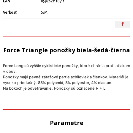
EAN:
8592627110511
Veľkosť
S/M
Force Triangle ponožky biela-šedá-čierna
Force Long sú vyššie cyklistické ponožky,
ktoré chránia proti otlakom
v obuvi.
Ponožky majú pevné záťažové partie achiloviek a členkov.
Materiál je
vysoko priedušný,
88% polyamid, 8% polyester, 4% elastan.
Na bokoch je odvetrávanie.
Ponožky sú označené R + L.
Parametre