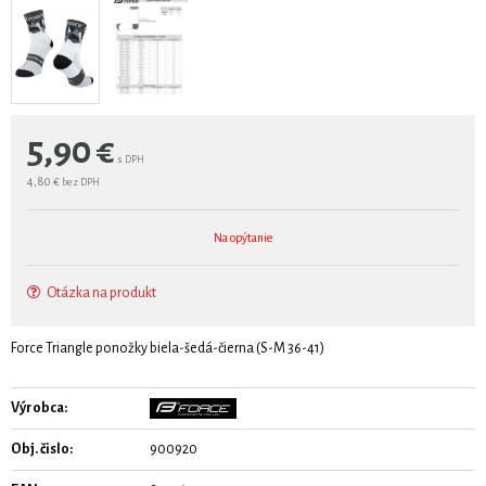
5,90
€
s DPH
4,80 €
bez DPH
Na opýtanie
Otázka na produkt
Force Triangle ponožky biela-šedá-čierna (S-M 36-41)
Výrobca:
Obj. čislo:
900920