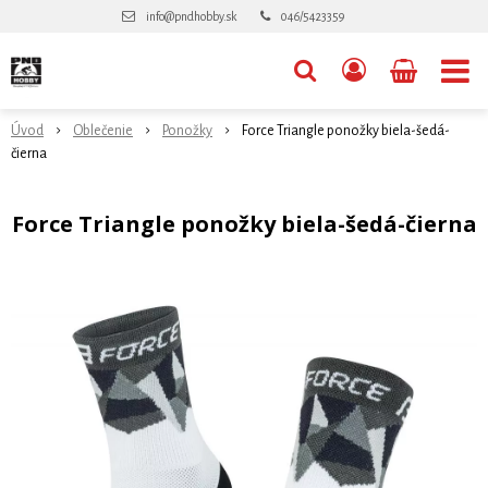
info@pndhobby.sk
046/5423359
Úvod
Oblečenie
Ponožky
Force Triangle ponožky biela-šedá-
čierna
Force Triangle ponožky biela-šedá-čierna