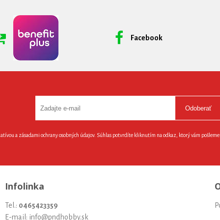
Facebook
Odoberať
latívou a zásadami ochrany osobných údajov. Súhlas potvrdíte kliknutím na odkaz, ktorý vám pošlem
Infolinka
O
Tel.:
0465423359
P
E-mail: info@pndhobby.sk