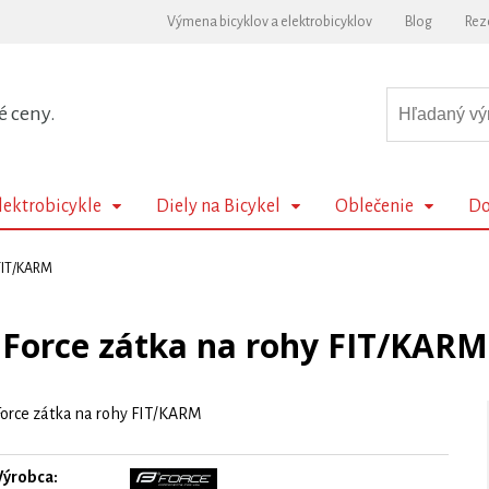
Výmena bicyklov a elektrobicyklov
Blog
Rez
é ceny.
lektrobicykle
Diely na Bicykel
Oblečenie
Do
 FIT/KARM
Force zátka na rohy FIT/KARM
Force zátka na rohy FIT/KARM
Výrobca: