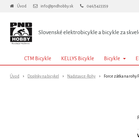
Úvod
info@pndhobby.sk
046/5423359
Slovenské elektrobicykle a bicykle za skvel
CTM Bicykle
KELLYS Bicykle
Bicykle
E
Úvod
Doplnky na bicykel
Nadstavce-Rohy
Force zátka na rohy