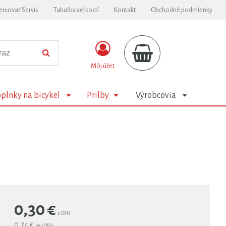
ervovať Servis
Tabuľka veľkostí
Kontakt
Obchodné podmienky
Môj účet
plnky na bicykel
Prilby
Výrobcovia
0,30
€
s DPH
0,24 €
bez DPH