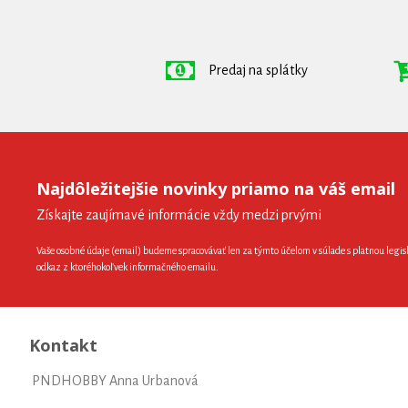
Predaj na splátky
Najdôležitejšie novinky priamo na váš email
Získajte zaujímavé informácie vždy medzi prvými
Vaše osobné údaje (email) budeme spracovávať len za týmto účelom v súlade s platnou legis
odkaz z ktoréhokoľvek informačného emailu.
Kontakt
PNDHOBBY Anna Urbanová