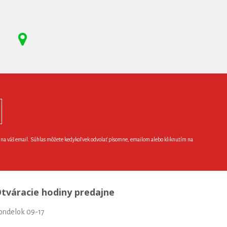
e na váš email. Súhlas môžete kedykoľvek odvolať písomne, emailom alebo kliknutím na
tváracie hodiny predajne
ondelok 09-17