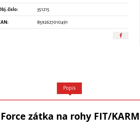
bj. čislo:
351215
EAN:
8592627010491
Popis
Force zátka na rohy FIT/KARM