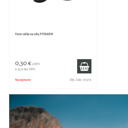
Force zátka na rohy FIT/KARM
0,30 €
s DPH
0,24 €
bez DPH
Na opýtanie
Obj. čislo:
351215