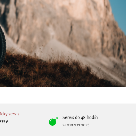
cky servis
Servis do 48 hodín
3359
samozremosť.