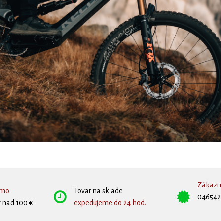
Zákazní
rmo
Tovar na sklade
046542
 nad 100 €
expedujeme do 24 hod.