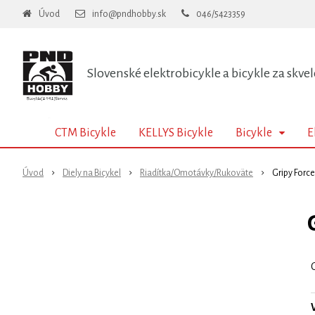
Úvod
info@pndhobby.sk
046/5423359
Slovenské elektrobicykle a bicykle za skvel
CTM Bicykle
KELLYS Bicykle
Bicykle
E
Úvod
Diely na Bicykel
Riadítka/Omotávky/Rukoväte
Gripy Forc