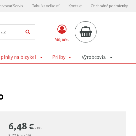
ervovať Servis
Tabuľka veľkostí
Kontakt
Obchodné podmienky
Môj účet
plnky na bicykel
Prilby
Výrobcovia
o
6,48
€
s DPH
5,27 €
bez DPH