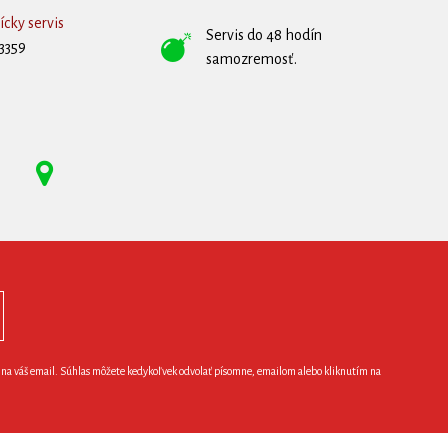
cky servis
Servis do 48 hodín
3359
samozremosť.
e na váš email. Súhlas môžete kedykoľvek odvolať písomne, emailom alebo kliknutím na