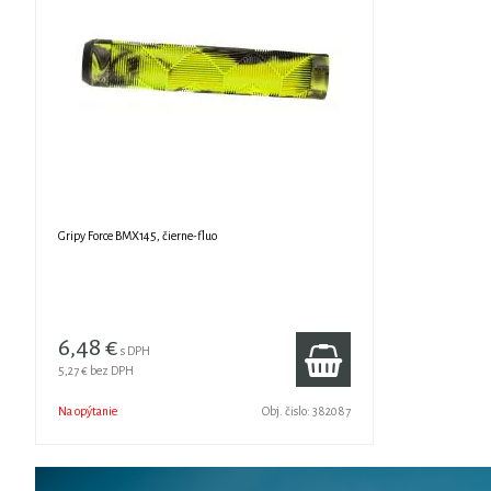
Gripy Force BMX145, čierne-fluo
6,48 €
s DPH
5,27 €
bez DPH
Na opýtanie
Obj. čislo:
382087