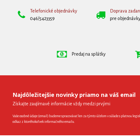
Telefonické objednávky
Doprava zada
046/5423359
pre objednávky
Predaj na splátky
Najdôležitejšie novinky priamo na váš email
Získajte zaujímavé informácie vždy medzi prvými
Vaše osobné údaje (email) budeme spracovávať len za týmto účelom v súlade s platnou legis
odkaz z ktoréhokoľvek informačného emailu.