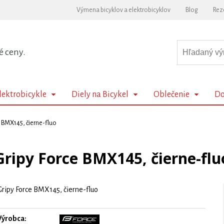
Výmena bicyklov a elektrobicyklov
Blog
Rez
é ceny.
lektrobicykle
Diely na Bicykel
Oblečenie
Do
e BMX145, čierne-fluo
Gripy Force BMX145, čierne-flu
Gripy Force BMX145, čierne-fluo
Výrobca: