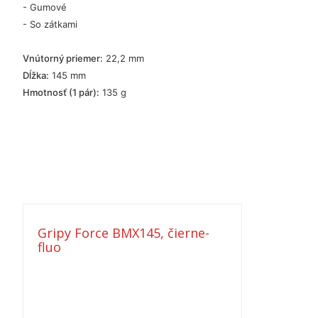
- Gumové
- So zátkami
Vnútorný priemer:
22,2 mm
Dĺžka:
145 mm
Hmotnosť (1 pár):
135 g
Gripy Force BMX145, čierne-
fluo