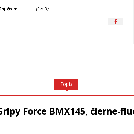
bj. čislo:
382087
Popis
Gripy Force BMX145, čierne-flu