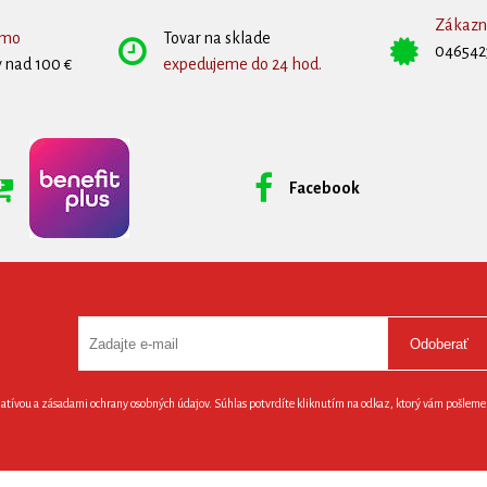
Zákazní
rmo
Tovar na sklade
046542
 nad 100 €
expedujeme do 24 hod.
Facebook
Odoberať
latívou a zásadami ochrany osobných údajov. Súhlas potvrdíte kliknutím na odkaz, ktorý vám pošlem