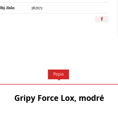
bj. čislo:
382973
Popis
Gripy Force Lox, modré