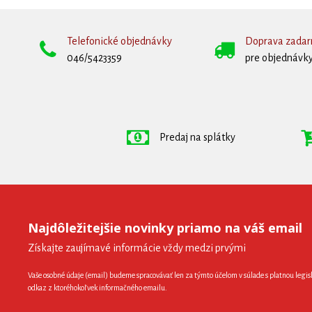
Telefonické objednávky
Doprava zada
046/5423359
pre objednávky
Predaj na splátky
Najdôležitejšie novinky priamo na váš email
Získajte zaujímavé informácie vždy medzi prvými
Vaše osobné údaje (email) budeme spracovávať len za týmto účelom v súlade s platnou legis
odkaz z ktoréhokoľvek informačného emailu.