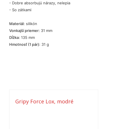
- Dobre absorbujú nárazy, nelepia
- So zátkami
Materiál:
silikón
Vonkajší priemer:
31 mm
Dĺžka:
135 mm
Hmotnosť (1 pár):
31 g
Gripy Force Lox, modré