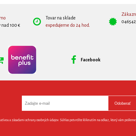
Zákazní
rmo
Tovar na sklade
046542
 nad 100 €
expedujeme do 24 hod.
Facebook
Odoberať
latívou a zásadami ochrany osobných údajov. Súhlas potvrdíte kliknutím na odkaz, ktorý vám pošlem