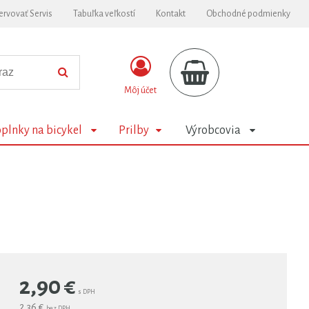
ervovať Servis
Tabuľka veľkostí
Kontakt
Obchodné podmienky
Môj účet
plnky na bicykel
Prilby
Výrobcovia
2,90
€
s DPH
2,36 €
bez DPH