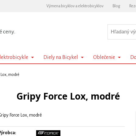
Výmena bicyklov a elektrobicyklov
Blog
Rez
é ceny.
lektrobicykle
Diely na Bicykel
Oblečenie
Do
e Lox, modré
Gripy Force Lox, modré
Gripy Force Lox, modré
Výrobca: