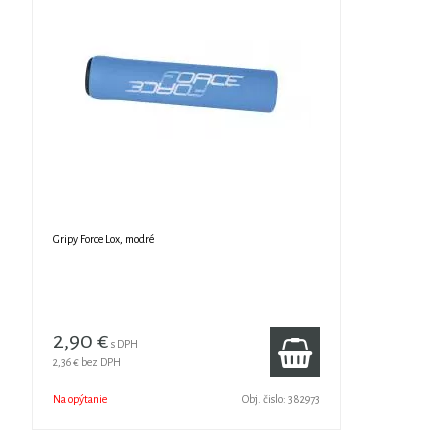
Gripy Force Lox, modré
2,90 €
s DPH
2,36 €
bez DPH
Na opýtanie
Obj. čislo:
382973