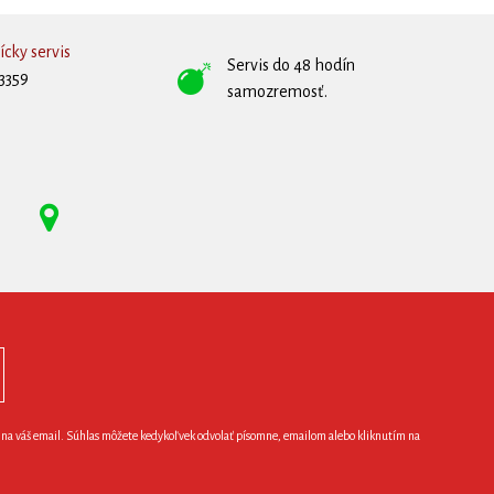
cky servis
Servis do 48 hodín
3359
samozremosť.
e na váš email. Súhlas môžete kedykoľvek odvolať písomne, emailom alebo kliknutím na