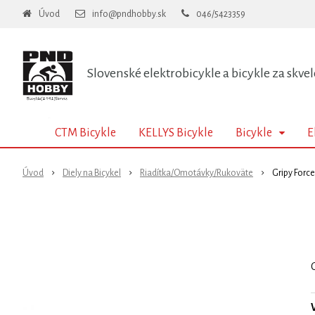
Úvod
info@pndhobby.sk
046/5423359
Slovenské elektrobicykle a bicykle za skvel
CTM Bicykle
KELLYS Bicykle
Bicykle
E
Úvod
Diely na Bicykel
Riadítka/Omotávky/Rukoväte
Gripy Forc