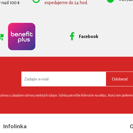
 nad 100 €
expedujeme do 24 hod.
Facebook
Odoberať
latívou a zásadami ochrany osobných údajov. Súhlas potvrdíte kliknutím na odkaz, ktorý vám pošlem
Infolinka
O