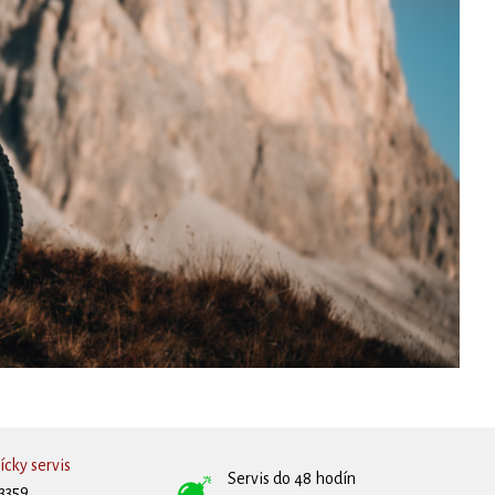
cky servis
Servis do 48 hodín
3359