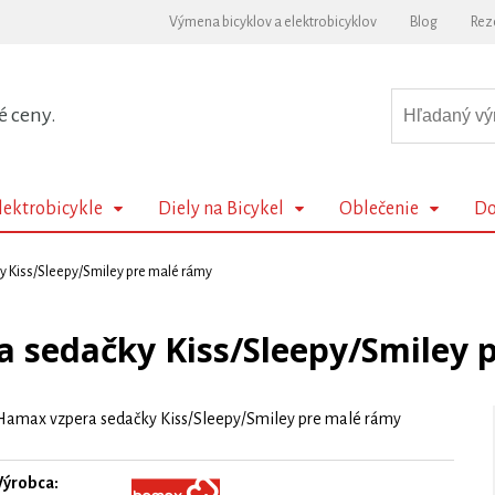
Výmena bicyklov a elektrobicyklov
Blog
Rez
é ceny.
lektrobicykle
Diely na Bicykel
Oblečenie
Do
 Kiss/Sleepy/Smiley pre malé rámy
 sedačky Kiss/Sleepy/Smiley 
Hamax vzpera sedačky Kiss/Sleepy/Smiley pre malé rámy
Výrobca: