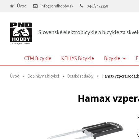
Úvod
info@pndhobby.sk
046/5423359
Slovenské elektrobicykle a bicykle za skvel
CTM Bicykle
KELLYS Bicykle
Bicykle
E
Úvod
Doplnky na bicykel
Detské sedačky
Hamax vzpera sedačky
Hamax vzpera