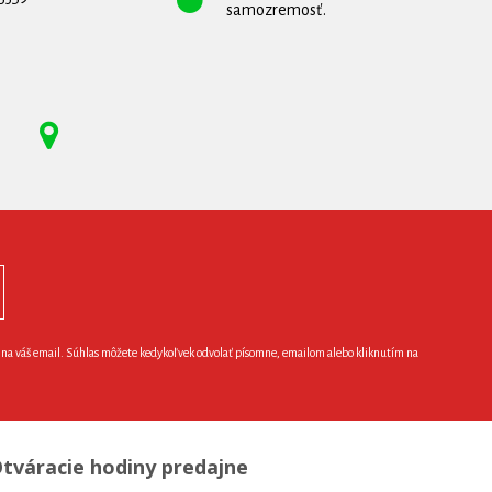
samozremosť.
e na váš email. Súhlas môžete kedykoľvek odvolať písomne, emailom alebo kliknutím na
tváracie hodiny predajne