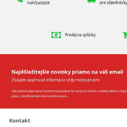
046/5423359
pre objednávky
Predaj na splátky
Najdôležitejšie novinky priamo na váš email
Získajte zaujímavé informácie vždy medzi prvými
Vaše osobné údaje (email) budeme spracovávať len za týmto účelom v súlade s platnou legis
odkaz z ktoréhokoľvek informačného emailu.
Kontakt