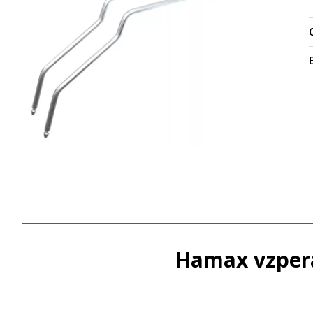
O
Hamax vzpera