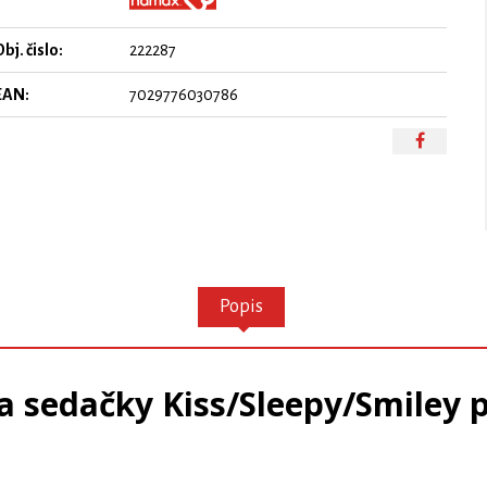
bj. čislo:
222287
EAN:
7029776030786
Popis
 sedačky Kiss/Sleepy/Smiley 