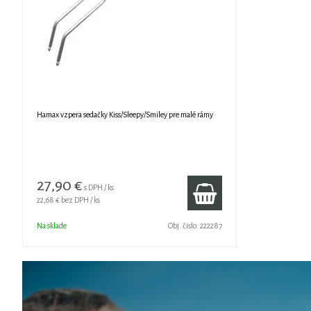
Hamax vzpera sedačky Kiss/Sleepy/Smiley pre malé rámy
27,90 €
s DPH / ks
22,68 €
bez DPH / ks
Na sklade
Obj. čislo:
222287