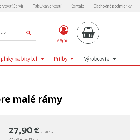
ervovať Servis
Tabuľka veľkostí
Kontakt
Obchodné podmienky
Môj účet
plnky na bicykel
Prilby
Výrobcovia
pre malé rámy
27,90
€
s DPH / ks
22,68 €
bez DPH / ks