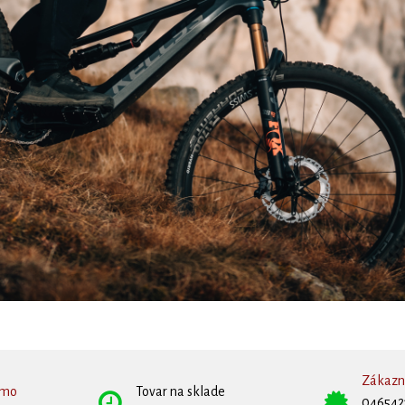
Zákazní
rmo
Tovar na sklade
046542