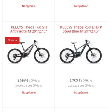
Na opýtanie
Na opýtanie
KELLYS Theos F60 SH
KELLYS Theos R50 LTD P
Anthracite M 29"/27.5"
Steel Blue M 29"/27.5"
820Wh
725Wh
Novinka
3 698
€
2 750
€
s DPH / ks
s DPH / ks
3 006,50 €
bez DPH / ks
2 235,77 €
bez DPH / ks
Na opýtanie
Na opýtanie