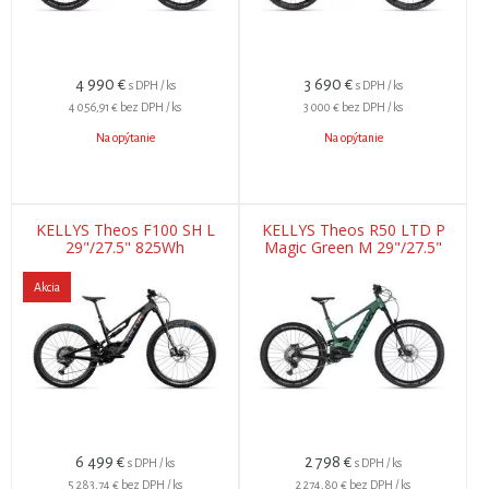
4 990
€
3 690
€
s DPH / ks
s DPH / ks
4 056,91 €
bez DPH / ks
3 000 €
bez DPH / ks
Na opýtanie
Na opýtanie
KELLYS Theos F100 SH L
KELLYS Theos R50 LTD P
29"/27.5" 825Wh
Magic Green M 29"/27.5"
725Wh
Akcia
6 499
€
2 798
€
s DPH / ks
s DPH / ks
5 283,74 €
bez DPH / ks
2 274,80 €
bez DPH / ks