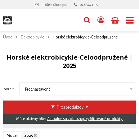
info@pndhobby.sk
046/5423359
Úvod
Elektrobicykle
Horské elektrobicykle-Celoodpružené
Horské elektrobicykle-Celoodpružené |
2025
Zoradiť:
Prednastavené
Filter produktov
Máte aktívny filter
Aktuálne sa zobrazujú vyfiltrované produkty.
Model
2025