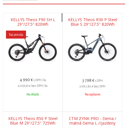
KELLYS Theos F90 SH L
KELLYS Theos R30 P Steel
29"/27.5" 820Wh
Blue S 29"/27.5" 820Wh
Top ponuka
4 990
€
3 798
€
s DPH / ks
s DPH
4 056,91 €
bez DPH / ks
3 087,80 €
bez DPH
Na sklade
Na opýtanie
KELLYS Theos R50 P Steel
CTM ZYNK PRO - čierna /
Blue M 29"/27.5" 725Wh
matná čierna L //jazdeny
250 km // záruka .