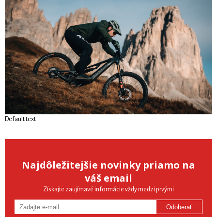
Default text
Najdôležitejšie novinky priamo na
váš email
Získajte zaujímavé informácie vždy medzi prvými
Odoberať