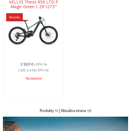
KELLYS Theos R50 LTD P
Magic Green L 29"/27.5"
725Wh
Novinka
2 950
€
s DPH / ks
2 398,37 €
bez DPH / ks
Na opýtanie
Produkty:
11
| Aktuálna strana:
1
/
1