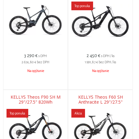
Top ponuka
3 290
€
2 450
€
s DPH
s DPH / ks
2 674,80 €
bez DPH
1 991,87 €
bez DPH / ks
Na opýtanie
Na opýtanie
KELLYS Theos F90 SH M
KELLYS Theos F60 SH
29"/27.5" 820Wh
Anthracite L 29"/27.5"
820Wh
Top ponuka
Akcia