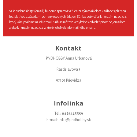
Vaše osobné údaje (email) budeme spracovávať len za týmto účelom v súlade s platnou
legislatívou a zásadami ochrany osobných údajov. Súhlas potvrdíte kliknutím na odkaz,
ktorý vám pošleme na váš email. Súhlas môžete kedykoľvek odvolať písomne, emailom
alebo kliknutím na odkaz z ktoréhokoľvek informačného emailu.
Kontakt
PNDHOBBY Anna Urbanová
Rastislavova 3
97101 Prievidza
Infolinka
Tel.:
0465423359
E-mail: info@pndhobby.sk