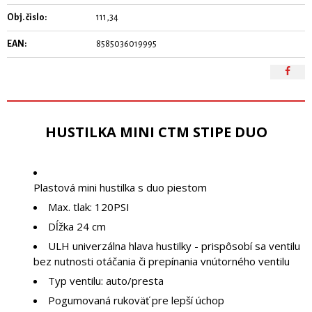
Obj. čislo:
111,34
EAN:
8585036019995
HUSTILKA MINI CTM STIPE DUO
Plastová mini hustilka s duo piestom
Max. tlak: 120PSI
Dĺžka 24 cm
ULH univerzálna hlava hustilky - prispôsobí sa ventilu
bez nutnosti otáčania či prepínania vnútorného ventilu
Typ ventilu: auto/presta
Pogumovaná rukoväť pre lepší úchop