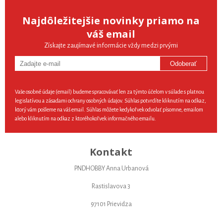
Najdôležitejšie novinky priamo na
váš email
Získajte zaujímavé informácie vždy medzi prvými
Odoberať
Vaše osobné údaje (email) budeme spracovávať len za týmto účelom v súlade s platnou
legislatívou a zásadami ochrany osobných údajov. Súhlas potvrdíte kliknutím na odkaz,
ktorý vám pošleme na váš email. Súhlas môžete kedykoľvek odvolať písomne, emailom
alebo kliknutím na odkaz z ktoréhokoľvek informačného emailu.
Kontakt
PNDHOBBY Anna Urbanová
Rastislavova 3
97101 Prievidza