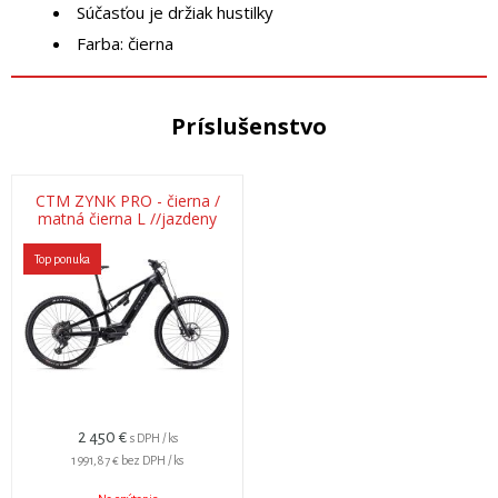
Súčasťou je držiak hustilky
Farba: čierna
Príslušenstvo
CTM ZYNK PRO - čierna /
matná čierna L //jazdeny
250 km // záruka .
Top ponuka
2 450
€
s DPH / ks
1 991,87 €
bez DPH / ks