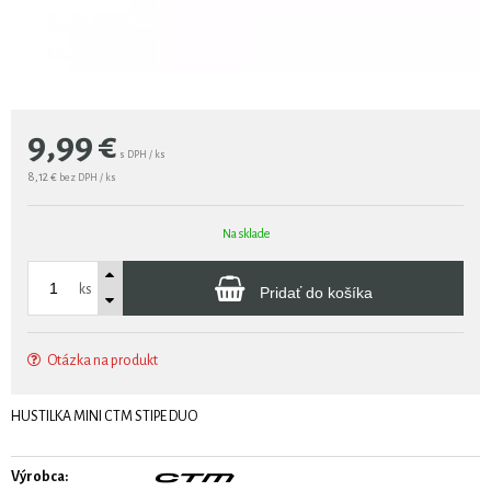
9,99
€
s DPH / ks
8,12 €
bez DPH / ks
Na sklade
ks
Pridať do košíka
Otázka na produkt
HUSTILKA MINI CTM STIPE DUO
Výrobca: