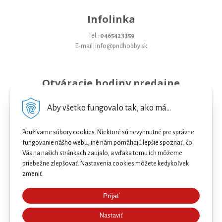
Infolinka
Tel.:
0465423359
E-mail: info@pndhobby.sk
Otváracie hodiny predajne
Pondelok 09-17
Aby všetko fungovalo tak, ako má...
Utorok 09-17
Používame súbory cookies. Niektoré sú nevyhnutné pre správne
Streda 09-17
fungovanie nášho webu, iné nám pomáhajú lepšie spoznať, čo
Vás na našich stránkach zaujalo, a vďaka tomu ich môžeme
Štvrtok 09-17
priebežne zlepšovať. Nastavenia cookies môžete kedykoľvek
Piatok 09-17
zmeniť.
Sobota 09-12
Prijať
Najnižšia cena .
Nedeľa Zatvorené
Nastaviť
Našli ste nižšiu cenu e-biku? Prekonáme ju! 🔥 Pošlite