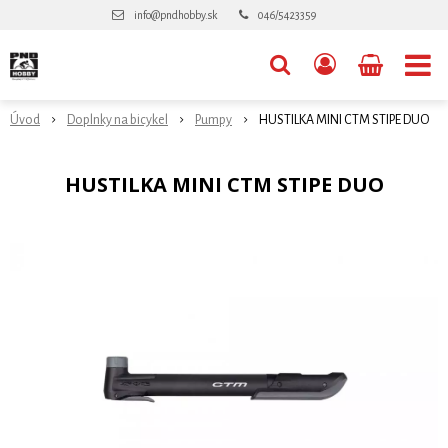
info@pndhobby.sk
046/5423359
Úvod
Doplnky na bicykel
Pumpy
HUSTILKA MINI CTM STIPE DUO
HUSTILKA MINI CTM STIPE DUO