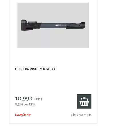
HUSTILKA MINI CTM TORC DIAL
10,99 €
s DPH
8,93 €
bez DPH
Na opýtanie
Obj. čislo:
111,36