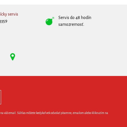
cky servis
Servis do 48 hodín
3359
samozremosť.
e na váš email. Súhlas môžete kedykoľvek odvolať písomne, emailom alebo kliknutím na