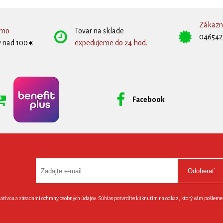
Zákazní
rmo
Tovar na sklade
046542
 nad 100 €
expedujeme do 24 hod.
Facebook
Odoberať
latívou a zásadami ochrany osobných údajov. Súhlas potvrdíte kliknutím na odkaz, ktorý vám pošlem