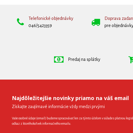
Telefonické objednávky
Doprava zada
046/5423359
pre objednávky
Predaj na splátky
Najdôležitejšie novinky priamo na váš email
Získajte zaujímavé informácie vždy medzi prvými
Vaše osobné údaje (email) budeme spracovávať len za týmto účelom v súlade s platnou legis
odkaz z ktoréhokoľvek informačného emailu.