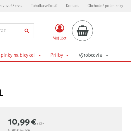
ervovať Servis
Tabuľka veľkostí
Kontakt
Obchodné podmienky
Môj účet
plnky na bicykel
Prilby
Výrobcovia
L
10,99
€
s DPH
8,93 €
bez DPH