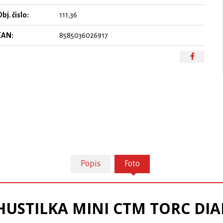
bj. čislo:
111,36
EAN:
8585036026917
Popis
Foto
HUSTILKA MINI CTM TORC DIA