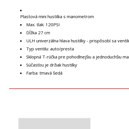
Plastová mini hustilka s manometrom
Max. tlak: 120PSI
Dĺžka 27 cm
ULH univerzálna hlava hustilky - prispôsobí sa ventil
Typ ventilu: auto/presta
Sklopná T-rúčka pre pohodlnejšiu a jednoduchšiu man
Súčasťou je držiak hustilky
Farba: tmavá šedá