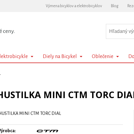
Výmena bicyklov a elektrobicyklov
Blog
Rez
é ceny.
lektrobicykle
Diely na Bicykel
Oblečenie
Do
L
HUSTILKA MINI CTM TORC DIA
HUSTILKA MINI CTM TORC DIAL
Výrobca: