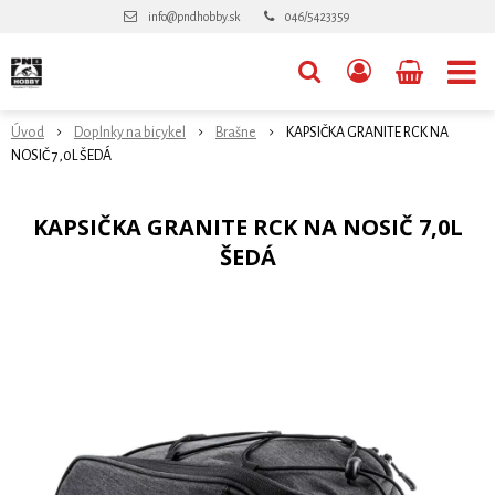
info@pndhobby.sk
046/5423359
Úvod
Doplnky na bicykel
Brašne
KAPSIČKA GRANITE RCK NA
NOSIČ 7,0L ŠEDÁ
KAPSIČKA GRANITE RCK NA NOSIČ 7,0L
ŠEDÁ