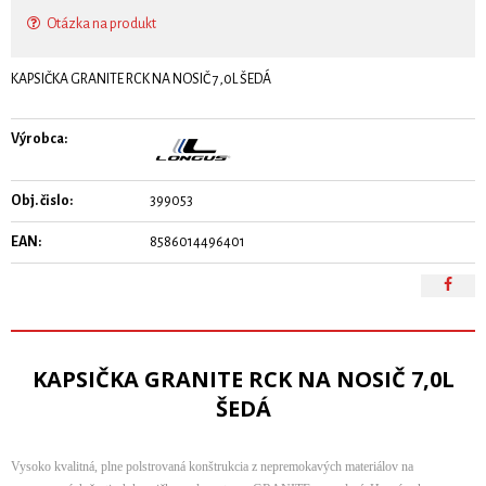
Otázka na produkt
KAPSIČKA GRANITE RCK NA NOSIČ 7,0L ŠEDÁ
Výrobca:
Obj. čislo:
399053
EAN:
8586014496401
KAPSIČKA GRANITE RCK NA NOSIČ 7,0L
ŠEDÁ
Vysoko kvalitná, plne polstrovaná konštrukcia z nepremokavých materiálov na