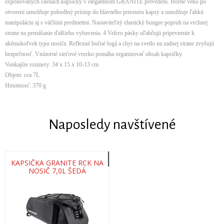
exponovaných častiach kapsičky v elegantnom GRANITE prevedení. Horné veko po
otvorení umožňuje pohodlný prístup do hlavného priestoru kapsy a umožňuje ľahkú
manipuláciu aj s väčšími predmetmi. Nastaviteľný elastický bungee popruh na vrchnej
strane na prenášanie ďalšieho vybavenia. 4 Velcro pásky uľahčujú pripevnenie k
akémukoľvek typu nosiča. Reflexné bočné logá a chyt na svetlo na zadnej strane zvyšujú
bezpečnosť. Vnútorné sieťové vrecko pomáha organizovať obsah kapsičky.
Vonkajšie rozmery: 34 x 15 x 10-13 cm
Objem: cca 7L
Hmotnosť: 370 g
Naposledy navštívené
KAPSIČKA GRANITE RCK NA
NOSIČ 7,0L ŠEDÁ