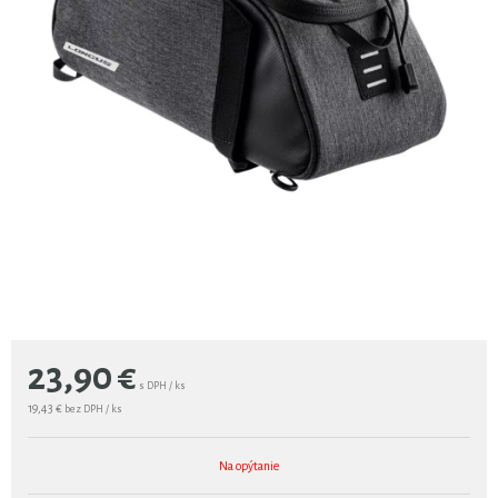
23,90
€
s DPH / ks
19,43 €
bez DPH / ks
Na opýtanie