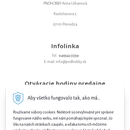
PNDHOBBY Anna Urbanová
Rastislavova 3
97101 Prievidza
Infolinka
Tel.:
0465423359
E-mail: info@pndhobby.sk
Otváracie hodiny predajne
Pondelok 09-17
Aby všetko fungovalo tak, ako má...
Utorok 09-17
Používame súbory cookies. Niektoré sú nevyhnutné pre správne
Streda 09-17
fungovanie nášho webu, iné nám pomáhajú lepšie spoznať, čo
Vás na našich stránkach zaujalo, a vďaka tomu ich môžeme
Štvrtok 09-17