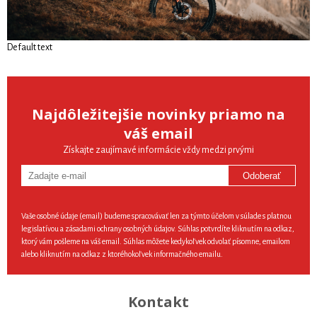
Default text
Najdôležitejšie novinky priamo na
váš email
Získajte zaujímavé informácie vždy medzi prvými
Odoberať
Vaše osobné údaje (email) budeme spracovávať len za týmto účelom v súlade s platnou
legislatívou a zásadami ochrany osobných údajov. Súhlas potvrdíte kliknutím na odkaz,
ktorý vám pošleme na váš email. Súhlas môžete kedykoľvek odvolať písomne, emailom
alebo kliknutím na odkaz z ktoréhokoľvek informačného emailu.
Kontakt