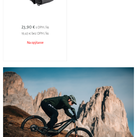
23,90 €
s DPH / ks
19,43 €
bez DPH / ks
Na opýtanie